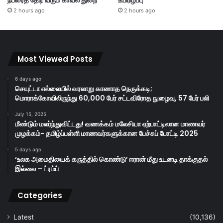
2 hours ago
2 hours ago
Most Viewed Posts
6 days ago
செயுட்டா எல்லையில் வரலாறு காணாத நெருக்கடி;
மொராக்கோவிலிருந்து 60,000 பேர் சட்டவிரோத நுழைவு, 57 பேர் பலி
July 15, 2025
மீண்டும் மலர்ந்துவிட்டது! வணக்கம் மலேசியா ஏற்பாட்டிலான மாணவர்
முழக்கம்- தமிழ்ப்பள்ளி மாணவர்களுக்கான பேச்சுப் போட்டி 2025
5 days ago
‘உலக அமைதியைக் கருத்தில் கொண்டு’ ஈரான் மீது உடனடி தாக்குதல்
இல்லை – ட்ரம்ப்
Categories
Latest
(10,136)