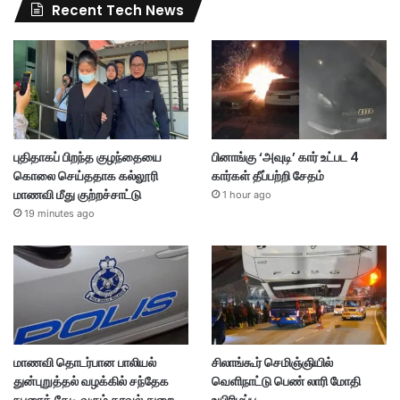
Recent Tech News
புதிதாகப் பிறந்த குழந்தையை
பினாங்கு ‘அவுடி’ கார் உட்பட 4
கொலை செய்ததாக கல்லூரி
கார்கள் தீப்பற்றி சேதம்
மாணவி மீது குற்றச்சாட்டு
1 hour ago
19 minutes ago
மாணவி தொடர்பான பாலியல்
சிலாங்கூர் செமிஞ்ஞியில்
துன்புறுத்தல் வழக்கில் சந்தேக
வெளிநாட்டு பெண் லாரி மோதி
நபரைத் தேடி வரும் காவல் துறை
உயிரிழப்பு