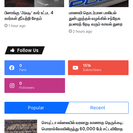
வெ
டி
பினாங்கு ‘அவுடி’ கார் உட்பட 4
மாணவி தொடர்பான பாலியல்
த்
கார்கள் தீப்பற்றி சேதம்
துன்புறுத்தல் வழக்கில் சந்தேக
த
நபரைத் தேடி வரும் காவல் துறை
1 hour ago
ச
2 hours ago
ர்
ச்
சை
Follow Us
0
151k
Fans
Subscribers
0
Followers
Popular
Recent
செயுட்டா எல்லையில் வரலாறு காணாத நெருக்கடி;
மொராக்கோவிலிருந்து 60,000 பேர் சட்டவிரோத