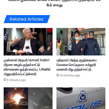
-
பேர் கைது
ச
மு
ண்
த
டை
Related Articles
ல
சூ
மை
தா
ச்
ட்
ச
ட
ர்
ம்
வி
மு
ஜ
றி
ய்
ய
முன்னாள் பிரதமர் Ismail Sabri
புதிதாகப் பிறந்த குழந்தையை
ப
டி
மீதான ஊழல் குற்றச்சாட்டு
கொலை செய்ததாக கல்லூரி
த
ப்
விசாரணை ஒத்தி வைப்பு: IJNனில்
மாணவி மீது குற்றச்சாட்டு
வி
பு
அனுமதிக்கப்பட்டுள்ளார்
யே
19 minutes ago
:
5 minutes ago
ற்
2
பு
2
வி
பே
ழா
ர்
வி
கை
ல்
து