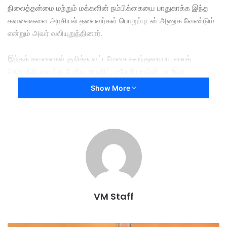
நிலைத்தன்மை மற்றும் மக்களின் நம்பிக்கையை பாதுகாக்க இந்த
கவலைகளை அரசியல் தலைவர்கள் பொறுப்புடன் அணுக வேண்டும்
என்றும் அவர் வலியுறுத்தினார்.
இந்தக் கவலைகள் குறித்த வட்டமேசை கலந்துரையாடலைத்
தொடக்கி வைத்து பேசிய சாஹிட், மலேசியாவின் பல இன
ஒற்றுமையை பாதுகாப்பதோடு, அரசியலமைப்பில் வழங்கப்பட்ட மலாய்
Show More
மற்றும் பூமிபுத்ரா உரிமைகளும் மதிக்கப்பட வேண்டும் என்றார்.
தற்போதைய அரசியல் சூழ்நிலையிலும் இன, மத மற்றும் உரிமைகள்
தொடர்பான விவாதங்கள் நடைபெற்று வரும் நிலையில் சாஹிட்டின்
இக்கருத்து முக்கியத்துவம் பெறுகிறது.
among
concern
growing
VM Staff
influence
malays
political
weakening
zahid