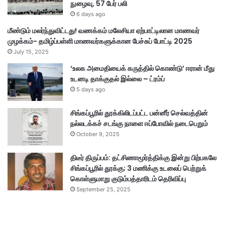
நுழைவு, 57 பேர் பலி
6 days ago
மீண்டும் மலர்ந்துவிட்டது! வணக்கம் மலேசியா ஏற்பாட்டிலான மாணவர்
முழக்கம்- தமிழ்ப்பள்ளி மாணவர்களுக்கான பேச்சுப் போட்டி 2025
July 15, 2025
‘உலக அமைதியைக் கருத்தில் கொண்டு’ ஈரான் மீது
உடனடி தாக்குதல் இல்லை – ட்ரம்ப்
5 days ago
சிங்கப்பூரில் தூக்கிலிடப்பட்ட பன்னீர் செல்வத்தின்
நல்லடக்கச் சடங்கு நாளை ஈப்போவில் நடைபெறும்
October 9, 2025
திடீர் திருப்பம்: தட்சிணாமூர்த்திக்கு இன்று பிற்பகலே
சிங்கப்பூரில் தூக்கு; 3 மணிக்கு உடலைப் பெற்றுக்
கொள்ளுமாறு குடும்பத்தாரிடம் தெரிவிப்பு
September 25, 2025