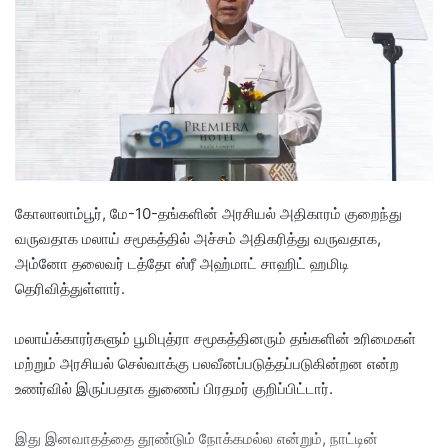
a
n
e
m
a
i
l
கோலாலாம்பூர், மே-10-தங்களின் அரசியல் அதிகாரம் குறைந்து
வருவதாக மலாய் சமூகத்தில் அச்சம் அதிகரித்து வருவதாக,
அம்னோ தலைவர் டத்தோ ஸ்ரீ அஹ்மாட் சாஹிட் ஹமிடி
தெரிவித்துள்ளார்.
மலாய்க்காரர்களும் பூமிபுத்ரா சமூகத்தினரும் தங்களின் உரிமைகள்
மற்றும் அரசியல் செல்வாக்கு பலவீனப்படுத்தப்படுகின்றன என்ற
உணர்வில் இருப்பதாக துணைப் பிரதமர் குறிப்பிட்டார்.
இது இனவாதத்தை தூண்டும் நோக்கமல்ல என்றும், நாட்டின்