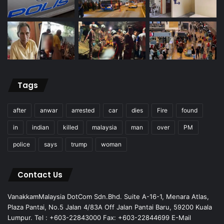
Tags
after
anwar
arrested
car
dies
Fire
found
in
indian
killed
malaysia
man
over
PM
police
says
trump
woman
Contact Us
VanakkamMalaysia DotCom Sdn.Bhd. Suite A-16-1, Menara Atlas,
Plaza Pantai, No.5 Jalan 4/83A Off Jalan Pantai Baru, 59200 Kuala
Lumpur. Tel : +603-22843000 Fax: +603-22844699 E-Mail