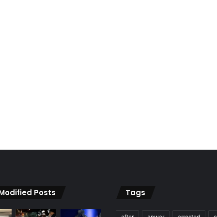
 Modified Posts
Tags
after
anwar
arrested
c