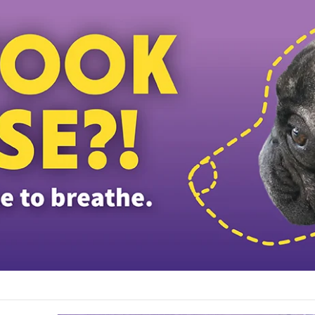
சாலையில் MPV வாகனம் காட்டு யானைக் கூட்டத்தின் மீது மோதியதில் தம்பதியின