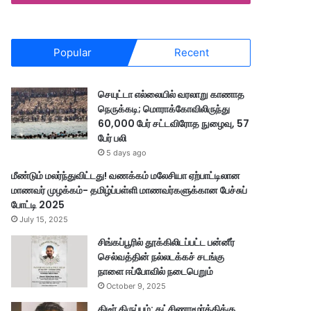
Popular
Recent
செயுட்டா எல்லையில் வரலாறு காணாத
நெருக்கடி; மொராக்கோவிலிருந்து
60,000 பேர் சட்டவிரோத நுழைவு, 57
பேர் பலி
5 days ago
மீண்டும் மலர்ந்துவிட்டது! வணக்கம் மலேசியா ஏற்பாட்டிலான
மாணவர் முழக்கம்- தமிழ்ப்பள்ளி மாணவர்களுக்கான பேச்சுப்
போட்டி 2025
July 15, 2025
சிங்கப்பூரில் தூக்கிலிடப்பட்ட பன்னீர்
செல்வத்தின் நல்லடக்கச் சடங்கு
நாளை ஈப்போவில் நடைபெறும்
October 9, 2025
திடீர் திருப்பம்: தட்சிணாமூர்த்திக்கு