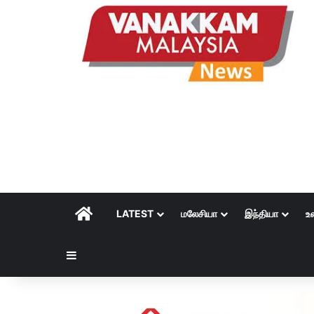
HOME
LATEST
மலேசியா
இந்தியா
உ
Sidebar