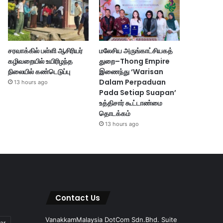
சரவாக்கில் பள்ளி ஆசிரியர்
மலேசிய அருங்காட்சியகத்
கழிவறையில் உயிரிழந்த
துறை–Thong Empire
நிலையில் கண்டெடுப்பு
இணைந்து ‘Warisan
Dalam Perpaduan
13 hours ago
Pada Setiap Suapan’
உத்திசார் கூட்டாண்மை
தொடக்கம்
13 hours ago
Contact Us
VanakkamMalaysia DotCom Sdn.Bhd. Suite
ar