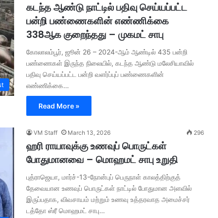
கடந்த ஆண்டு நாட்டில் பதிவு செய்யப்பட்ட
பன்றி பண்ணைகளின் எண்ணிக்கை
338ஆக குறைந்தது – முகமட் சாபு
கோலாலம்பூர், ஜூன் 26 – 2024-ஆம் ஆண்டில் 435 பன்றி
பண்ணைகள் இருந்த நிலையில், கடந்த ஆண்டு மலேசியாவில்
பதிவு செய்யப்பட்ட பன்றி வளர்ப்புப் பண்ணைகளின்
st
எண்ணிக்கை…
Read More »
VM Staff
March 13, 2026
296
ஹரி ராயாவுக்கு உணவுப் பொருட்கள்
போதுமானவை – மொஹமட் சாபு உறுதி
புத்ராஜெயா, மார்ச்-13-நோன்புப் பெருநாள் காலத்திற்குத்
தேவையான உணவுப் பொருட்கள் நாட்டில் போதுமான அளவில்
இருப்பதாக, விவசாயம் மற்றும் உணவு உத்தரவாத அமைச்சர்
டத்தோ ஸ்ரீ மொஹமட் சாபு…