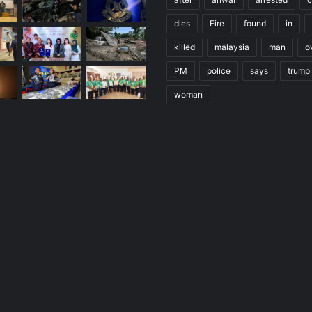
dies
Fire
found
in
killed
malaysia
man
o
PM
police
says
trump
woman