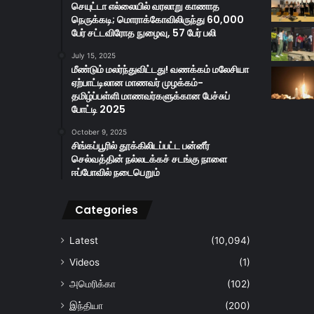
செயுட்டா எல்லையில் வரலாறு காணாத
நெருக்கடி; மொராக்கோவிலிருந்து 60,000
பேர் சட்டவிரோத நுழைவு, 57 பேர் பலி
July 15, 2025
மீண்டும் மலர்ந்துவிட்டது! வணக்கம் மலேசியா
ஏற்பாட்டிலான மாணவர் முழக்கம்-
தமிழ்ப்பள்ளி மாணவர்களுக்கான பேச்சுப்
போட்டி 2025
October 9, 2025
சிங்கப்பூரில் தூக்கிலிடப்பட்ட பன்னீர்
செல்வத்தின் நல்லடக்கச் சடங்கு நாளை
ஈப்போவில் நடைபெறும்
Categories
Latest
(10,094)
Videos
(1)
அமெரிக்கா
(102)
இந்தியா
(200)