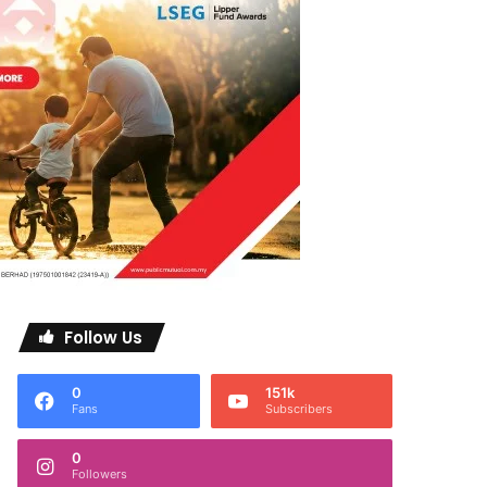
Follow Us
0
151k
Fans
Subscribers
0
Followers