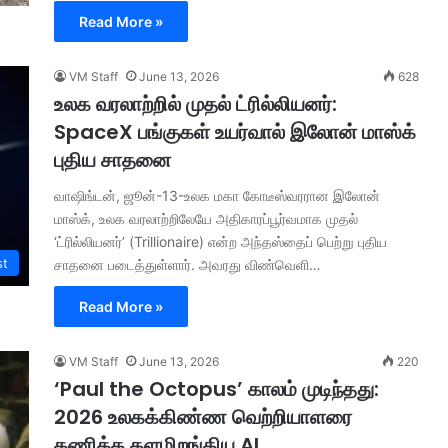
Read More »
VM Staff
June 13, 2026
628
உலக வரலாற்றில் முதல் ட்ரில்லியனர்:
SpaceX பங்குகள் உயர்வால் இலோன் மாஸ்க்
புதிய சாதனை
வாஷிங்டன், ஜூன்-13-உலக மகா கோடீஸ்வரரான இலோன்
மாஸ்க், உலக வரலாற்றிலேயே அதிகாரப்பூர்வமாக முதல்
‘ட்ரில்லியனர்’ (Trillionaire) என்ற அந்தஸ்தைப் பெற்று புதிய
st
சாதனை படைத்துள்ளார். அவரது விண்வெளி…
Read More »
VM Staff
June 13, 2026
220
‘Paul the Octopus’ காலம் முடிந்தது:
2026 உலகக்கிண்ண வெற்றியாளரை
கணிக்க களமிறங்கிய AI