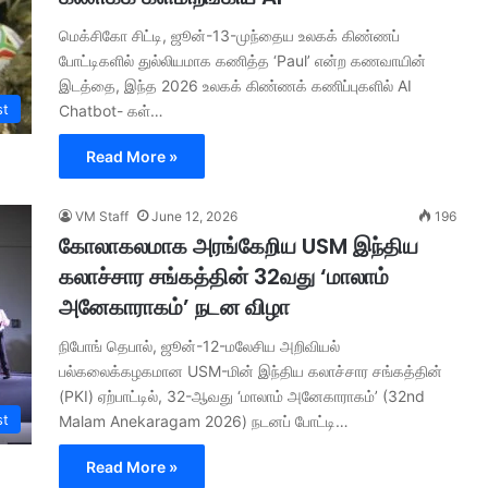
மெக்சிகோ சிட்டி, ஜூன்-13-முந்தைய உலகக் கிண்ணப்
போட்டிகளில் துல்லியமாக கணித்த ‘Paul’ என்ற கணவாயின்
இடத்தை, இந்த 2026 உலகக் கிண்ணக் கணிப்புகளில் AI
st
Chatbot- கள்…
Read More »
VM Staff
June 12, 2026
196
கோலாகலமாக அரங்கேறிய USM இந்திய
கலாச்சார சங்கத்தின் 32வது ‘மாலாம்
அனேகாராகம்’ நடன விழா
நிபோங் தெபால், ஜூன்-12-மலேசிய அறிவியல்
பல்கலைக்கழகமான USM-மின் இந்திய கலாச்சார சங்கத்தின்
(PKI) ஏற்பாட்டில், 32-ஆவது ‘மாலாம் அனேகாராகம்’ (32nd
st
Malam Anekaragam 2026) நடனப் போட்டி…
Read More »