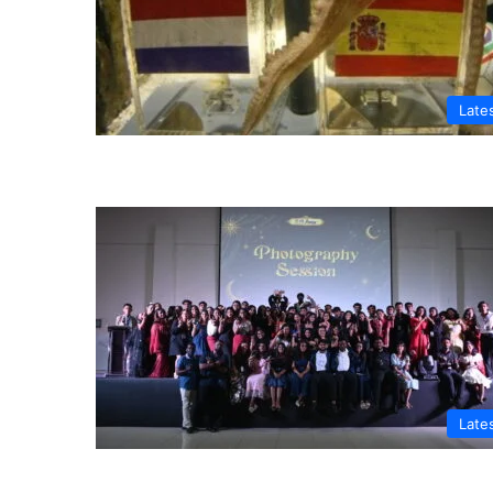
Late
Late