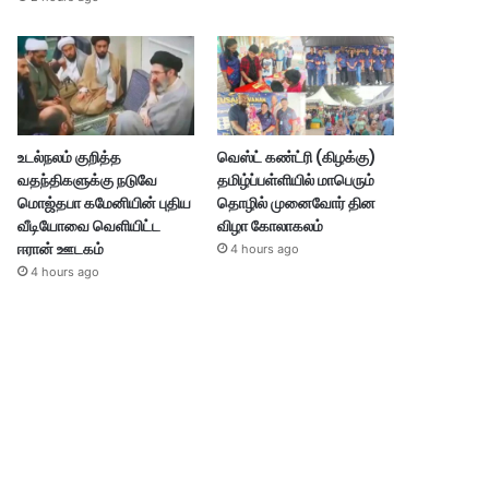
உடல்நலம் குறித்த
வெஸ்ட் கண்ட்ரி (கிழக்கு)
வதந்திகளுக்கு நடுவே
தமிழ்ப்பள்ளியில் மாபெரும்
மொஜ்தபா கமேனியின் புதிய
தொழில் முனைவோர் தின
வீடியோவை வெளியிட்ட
விழா கோலாகலம்
ஈரான் ஊடகம்
4 hours ago
4 hours ago