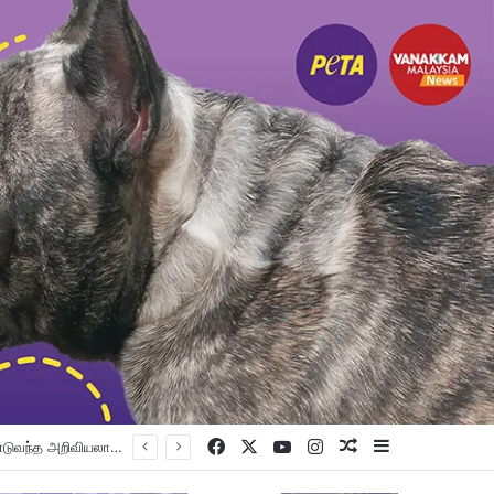
Facebook
X
YouTube
Instagram
Random Article
Sidebar
பெட்டாலிங் குர்ட்வாரா சாஹிப் புதிய கட்டட நிதி திரட்டும் இரவு விருந்து: ம.இ.கா RM 50,000 நிதியுதவி, சீக்கிய சமூகத்துக்கான ஆதரவு தொடரும் – விக்னேஸ்வரன் உறுதி