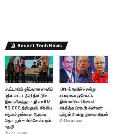
Recent Tech News
பெட்டாலிங் குர்ட்வாரா சாஹிப்
IJN-ல் நேரில் சென்று
புதிய கட்டட நிதி திரட்டும்
ஃபாடில்லா யூசோஃப்,
இரவு விருந்து: ம.இ.கா RM
இஸ்மாயில் சப்ரியைச்
50,000 நிதியுதவி, சீக்கிய
சந்தித்த பிரதமர் அன்வார்
சமூகத்துக்கான ஆதரவு
மற்றும் அவரது துணைவியார்
தொடரும் – விக்னேஸ்வரன்
4 hours ago
உறுதி
2 hours ago