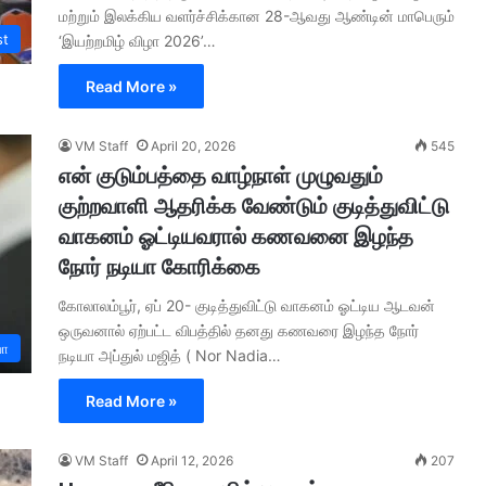
மற்றும் இலக்கிய வளர்ச்சிக்கான 28-ஆவது ஆண்டின் மாபெரும்
st
‘இயற்றமிழ் விழா 2026’…
Read More »
VM Staff
April 20, 2026
545
என் குடும்பத்தை வாழ்நாள் முழுவதும்
குற்றவாளி ஆதரிக்க வேண்டும் குடித்துவிட்டு
வாகனம் ஓட்டியவரால் கணவனை இழந்த
நோர் நடியா கோரிக்கை
கோலாலம்பூர், ஏப் 20- குடித்துவிட்டு வாகனம் ஓட்டிய ஆடவன்
ஒருவனால் ஏற்பட்ட விபத்தில் தனது கணவரை இழந்த நோர்
யா
நடியா அப்துல் மஜித் ( Nor Nadia…
Read More »
VM Staff
April 12, 2026
207