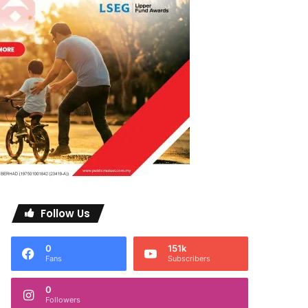
Follow Us
0
151k
Fans
Subscribers
0
Followers