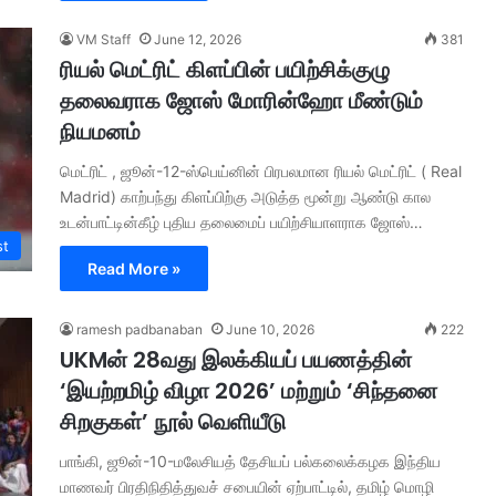
VM Staff
June 12, 2026
381
ரியல் மெட்ரிட் கிளப்பின் பயிற்சிக்குழு
தலைவராக ஜோஸ் மோரின்ஹோ மீண்டும்
நியமனம்
மெட்ரிட் , ஜூன்-12-ஸ்பெய்னின் பிரபலமான ரியல் மெட்ரிட் ( Real
Madrid) காற்பந்து கிளப்பிற்கு அடுத்த மூன்று ஆண்டு கால
உடன்பாட்டின்கீழ் புதிய தலைமைப் பயிற்சியாளராக ஜோஸ்…
st
Read More »
ramesh padbanaban
June 10, 2026
222
UKMன் 28வது இலக்கியப் பயணத்தின்
‘இயற்றமிழ் விழா 2026’ மற்றும் ‘சிந்தனை
சிறகுகள்’ நூல் வெளியீடு
பாங்கி, ஜூன்-10-மலேசியத் தேசியப் பல்கலைக்கழக இந்திய
மாணவர் பிரதிநிதித்துவச் சபையின் ஏற்பாட்டில், தமிழ் மொழி