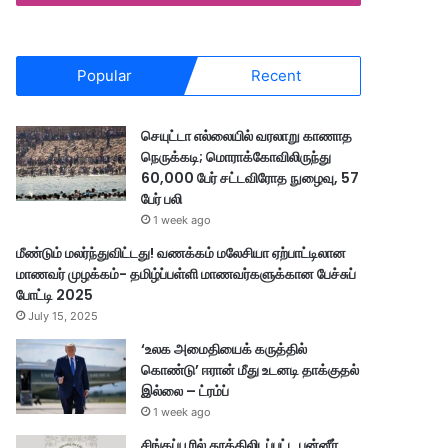
Popular
Recent
செயுட்டா எல்லையில் வரலாறு காணாத
நெருக்கடி; மொராக்கோவிலிருந்து
60,000 பேர் சட்டவிரோத நுழைவு, 57
பேர் பலி
1 week ago
மீண்டும் மலர்ந்துவிட்டது! வணக்கம் மலேசியா ஏற்பாட்டிலான
மாணவர் முழக்கம்- தமிழ்ப்பள்ளி மாணவர்களுக்கான பேச்சுப்
போட்டி 2025
July 15, 2025
‘உலக அமைதியைக் கருத்தில்
கொண்டு’ ஈரான் மீது உடனடி தாக்குதல்
இல்லை – ட்ரம்ப்
1 week ago
சிங்கப்பூரில் தூக்கிலிடப்பட்ட பன்னீர்