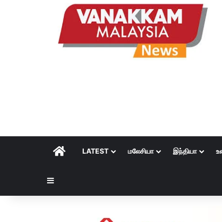
HOME
LATEST
மலேசியா
இந்தியா
உ
Sidebar