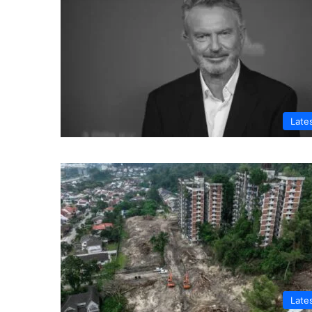
Late
Late