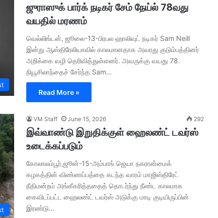
ஜுராஸுக் பார்க் நடிகர் சேம் நேய்ல் 78வது
வயதில் மரணம்
வெல்லிங்டன், ஜூலை-13-பிரபல ஹாலிவுட் நடிகர் Sam Neill
இன்று ஆஸ்திரேலியாவில் காலமானதாக அவரது குடும்பத்தினர்
அறிக்கை வழி தெரிவித்துள்ளனர். அவருக்கு வயது 78.
நியூசிலாந்தைச் சேர்ந்த Sam…
st
Read More »
VM Staff
June 15, 2026
292
இவ்வாண்டு இறுதிக்குள் ஹைலண்ட் டவர்ஸ்
உடைக்கப்படும்
கோலாலம்பூர்,ஜூன்-15-அம்பாங் ஜெயா நகரான்மைக்
கழகத்தின் விண்ணப்பத்தை கடந்த வாரம் மாஜிஸ்திரேட்
நீதிமன்றம் அங்கீகரித்ததைத் தொடர்ந்து நீண்ட காலமாக
கைவிடப்பட்ட ஹைலண்ட் டவர்ஸ் அடுக்கு மாடி குடியிருப்பின்
இரண்டு…
st