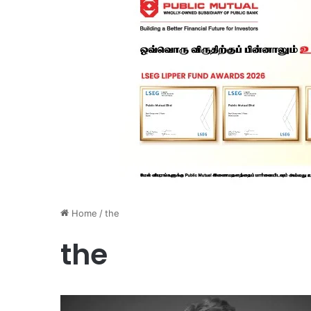
Home
/
the
the