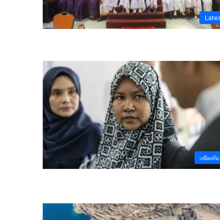
Late
மலேசி