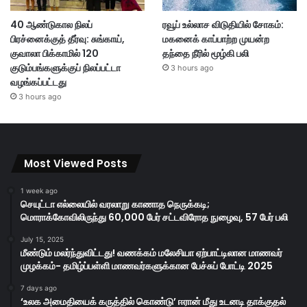
40 ஆண்டுகால நிலப்
ரவூப் உல்லாச விடுதியில் சோகம்:
பிரச்னைக்குத் தீர்வு: சுங்காய்,
மகனைக் காப்பாற்ற முயன்ற
குவாலா பிக்காமில் 120
தந்தை நீரில் மூழ்கி பலி
குடும்பங்களுக்குப் நிலப்பட்டா
3 hours ago
வழங்கப்பட்டது
3 hours ago
Most Viewed Posts
1 week ago
செயுட்டா எல்லையில் வரலாறு காணாத நெருக்கடி;
மொராக்கோவிலிருந்து 60,000 பேர் சட்டவிரோத நுழைவு, 57 பேர் பலி
July 15, 2025
மீண்டும் மலர்ந்துவிட்டது! வணக்கம் மலேசியா ஏற்பாட்டிலான மாணவர்
முழக்கம்- தமிழ்ப்பள்ளி மாணவர்களுக்கான பேச்சுப் போட்டி 2025
7 days ago
‘உலக அமைதியைக் கருத்தில் கொண்டு’ ஈரான் மீது உடனடி தாக்குதல்