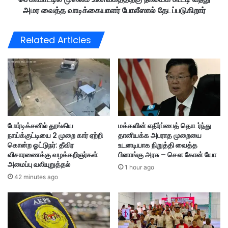
க்
அமர வைத்த வாடிக்கையாளர் போலீஸால் தேடப்படுகிறார்
உ
கு
ண
வ
வ
Related Articles
ர
க
த்
த்
து
தி
நெ
ற்
ரி
கு
ச
நா
ல்
யை
க்
போர்டிக்சனில் தூங்கிய
மக்களின் எதிர்ப்பைத் தொடர்ந்து
கூ
நாய்க்குட்டியை 2 முறை கார் ஏற்றி
தானியக்க அபராத முறையை
ட்
கொன்ற ஓட்டுநர்: தீவிர
உடனடியாக நிறுத்தி வைத்த
டி
விசாரணைக்கு வழக்கறிஞர்கள்
பினாங்கு அரசு – சௌ கோன் யோ
வ
அமைப்பு வலியுறுத்தல்
1 hour ago
ந்
42 minutes ago
து
அ
ம
ர
வை