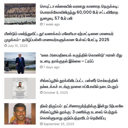
செயுட்டா எல்லையில் வரலாறு காணாத நெருக்கடி;
மொராக்கோவிலிருந்து 60,000 பேர் சட்டவிரோத
நுழைவு, 57 பேர் பலி
1 week ago
மீண்டும் மலர்ந்துவிட்டது! வணக்கம் மலேசியா ஏற்பாட்டிலான மாணவர்
முழக்கம்- தமிழ்ப்பள்ளி மாணவர்களுக்கான பேச்சுப் போட்டி 2025
July 15, 2025
‘உலக அமைதியைக் கருத்தில் கொண்டு’ ஈரான் மீது
உடனடி தாக்குதல் இல்லை – ட்ரம்ப்
7 days ago
சிங்கப்பூரில் தூக்கிலிடப்பட்ட பன்னீர் செல்வத்தின்
நல்லடக்கச் சடங்கு நாளை ஈப்போவில் நடைபெறும்
October 9, 2025
திடீர் திருப்பம்: தட்சிணாமூர்த்திக்கு இன்று பிற்பகலே
சிங்கப்பூரில் தூக்கு; 3 மணிக்கு உடலைப் பெற்றுக்
கொள்ளுமாறு குடும்பத்தாரிடம் தெரிவிப்பு
September 25, 2025