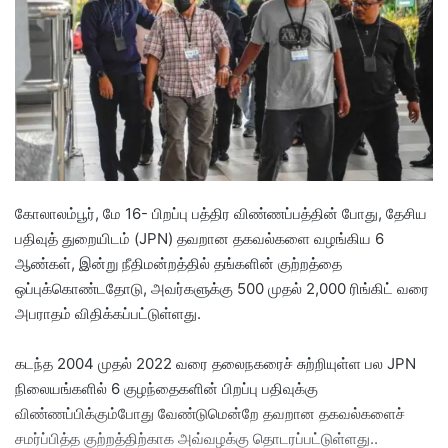
a
n
e
m
a
i
l
கோலாலம்பூர், மே 16- பிறப்பு பத்திர விண்ணப்பத்தின் போது, தேசிய
பதிவுத் துறையிடம் (JPN) தவறான தகவல்களை வழங்கிய 6
ஆண்கள், இன்று நீதிமன்றத்தில் தங்களின் குற்றத்தை
ஒப்புக்கொண்டதோடு, அவர்களுக்கு 500 முதல் 2,000 ரிங்கிட் வரை
அபராதம் விதிக்கப்பட்டுள்ளது.
கடந்த 2004 முதல் 2022 வரை தலைநகரைச் சுற்றியுள்ள பல JPN
நிலையங்களில் 6 குழந்தைகளின் பிறப்பு பதிவுக்கு
விண்ணப்பிக்கும்போது வேண்டுமென்றே தவறான தகவல்களைச்
சமர்ப்பித்த குற்றத்திற்காக அவ்வழக்கு தொடரப்பட்டுள்ளது..