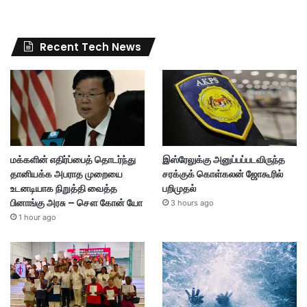
Recent Tech News
மக்களின் எதிர்ப்பைத் தொடர்ந்து
இஸ்ரேலுக்கு அனுப்பப்படவிருந்த
தானியக்க அபராத முறையை
சரக்குக் கொள்கலன் ஜோகூரில்
உடனடியாக நிறுத்தி வைத்த
பறிமுதல்
பினாங்கு அரசு – சௌ கோன் யோ
3 hours ago
1 hour ago