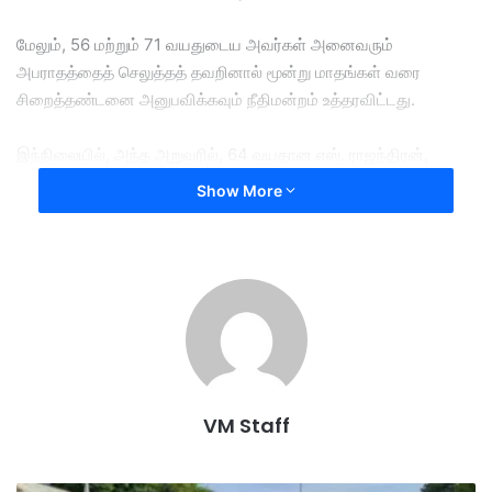
மேலும், 56 மற்றும் 71 வயதுடைய அவர்கள் அனைவரும்
அபராதத்தைத் செலுத்தத் தவறினால் மூன்று மாதங்கள் வரை
சிறைத்தண்டனை அனுபவிக்கவும் நீதிமன்றம் உத்தரவிட்டது.
இந்நிலையில், அந்த அறுவரில், 64 வயதான எஸ். ராஜந்திரன்,
தன்னுடைய குற்றத்தை ஒப்புக்கொள்ளாத நிலையில், நீதிமன்றம்
Show More
அவருக்கு 1,200 ரிங்கிட் ஜாமீன் தொகையை விதித்துள்ளது.
தொடர்ந்து பொதுமக்கள் இத்தகைய குற்றங்களுக்கு ஆளாகாமல்
இருக்க வேண்டுமென்றும் வலியுறுத்தப்பட்டுள்ளது.
6 individuals
applications
VM Staff
birth certificate
false information