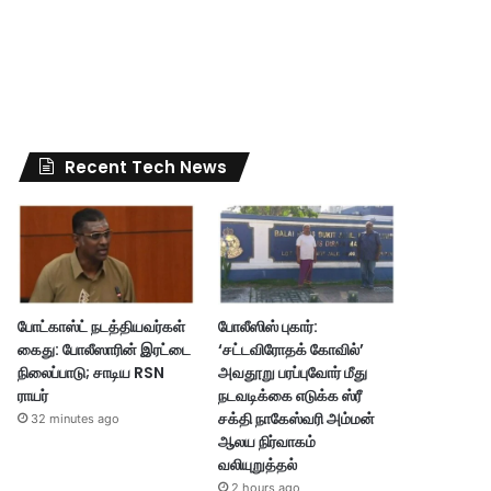
Recent Tech News
போட்காஸ்ட் நடத்தியவர்கள்
போலீஸிஸ் புகார்:
கைது: போலீஸாரின் இரட்டை
‘சட்டவிரோதக் கோவில்’
நிலைப்பாடு; சாடிய RSN
அவதூறு பரப்புவோர் மீது
ராயர்
நடவடிக்கை எடுக்க ஸ்ரீ
சக்தி நாகேஸ்வரி அம்மன்
32 minutes ago
ஆலய நிர்வாகம்
வலியுறுத்தல்
2 hours ago