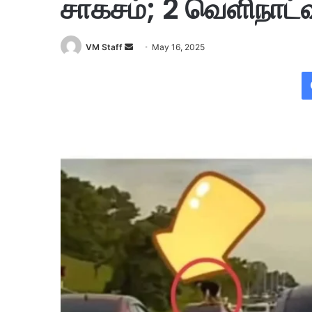
சாகசம்; 2 வெளிநாட்
VM Staff
S
May 16, 2025
e
n
d
a
n
e
m
a
i
l