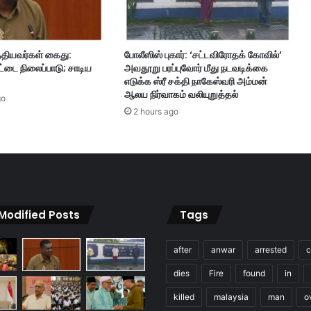
நா
சி
க
்தியவர்கள் கைது:
போலீஸிஸ் புகார்: ‘சட்டவிரோதக் கோவில்’
ண்
்டை நிலைப்பாடு; சாடிய
அவதூறு பரப்புவோர் மீது நடவடிக்கை
டா
எடுக்க ஸ்ரீ சக்தி நாகேஸ்வரி அம்மன்
ர்
ஆலய நிர்வாகம் வலியுறுத்தல்
go
உ
2 hours ago
ண
வ
க
த்
தை
மூ
ட
 Modified Posts
Tags
உ
த்
த
after
anwar
arrested
c
ர
dies
Fire
found
in
வு
!
killed
malaysia
man
o