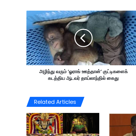
அ
ழி
ந்
து
வ
ரு
ம்
‘
ஓ
அழிந்து வரும் ‘ஓராங் ஊத்தான்’ குட்டிகளைக்
ரா
கடத்திய ஆடவர் தாய்லாந்தில் கைது
ங்
ஊ
த்
தா
Related Articles
ன்
’
கு
ட்
டி
க