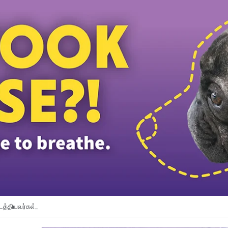
டத்தியவர்கள் கைது: போலீஸாரின் இரட்டை நிலைப்பாடு; சாடிய RSN ராயர்