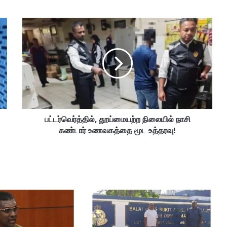
ப
ட்
ட
ர்
வெ
ர்
த்
தி
ல்
பட்டர்வெர்த்தில், தூய்மையற்ற நிலையில் நாசி
,
கண்டார் உணவகத்தை மூட உத்தரவு!
தூ
ய்
மை
ய
ற்
ற
நி
லை
யி
ல்