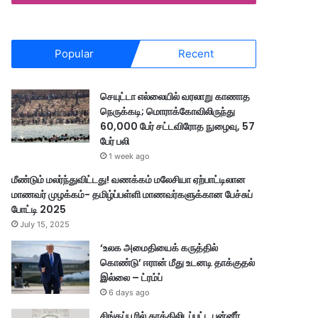
Popular
Recent
செயுட்டா எல்லையில் வரலாறு காணாத
நெருக்கடி; மொராக்கோவிலிருந்து
60,000 பேர் சட்டவிரோத நுழைவு, 57
பேர் பலி
1 week ago
மீண்டும் மலர்ந்துவிட்டது! வணக்கம் மலேசியா ஏற்பாட்டிலான
மாணவர் முழக்கம்- தமிழ்ப்பள்ளி மாணவர்களுக்கான பேச்சுப்
போட்டி 2025
July 15, 2025
‘உலக அமைதியைக் கருத்தில்
கொண்டு’ ஈரான் மீது உடனடி தாக்குதல்
இல்லை – ட்ரம்ப்
6 days ago
சிங்கப்பூரில் தூக்கிலிடப்பட்ட பன்னீர்