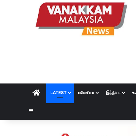
HOME
LATEST
மலேசியா
இந்தியா
உ
Sidebar