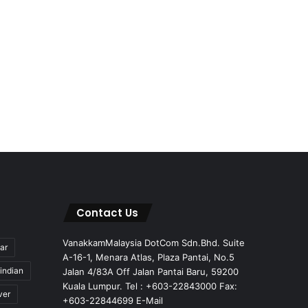
Contact Us
VanakkamMalaysia DotCom Sdn.Bhd. Suite
ar
A-16-1, Menara Atlas, Plaza Pantai, No.5
indian
Jalan 4/83A Off Jalan Pantai Baru, 59200
Kuala Lumpur. Tel : +603-22843000 Fax:
ver
+603-22844699 E-Mail