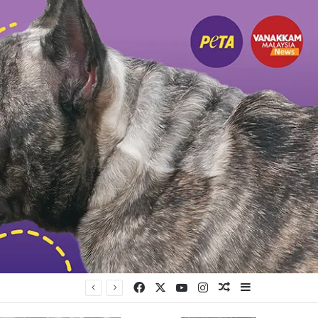
Facebook
X
YouTube
Instagram
Random Article
Sidebar