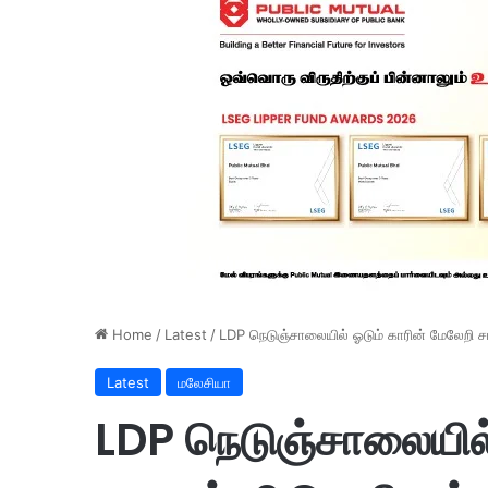
Home
/
Latest
/
LDP நெடுஞ்சாலையில் ஓடும் காரின் மேலேறி ச
Latest
மலேசியா
LDP நெடுஞ்சாலையில்