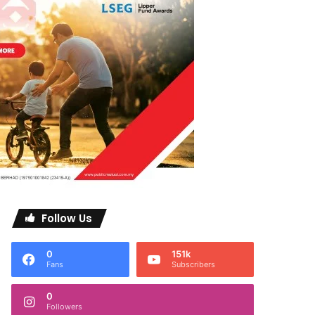
Follow Us
0
151k
Fans
Subscribers
0
Followers