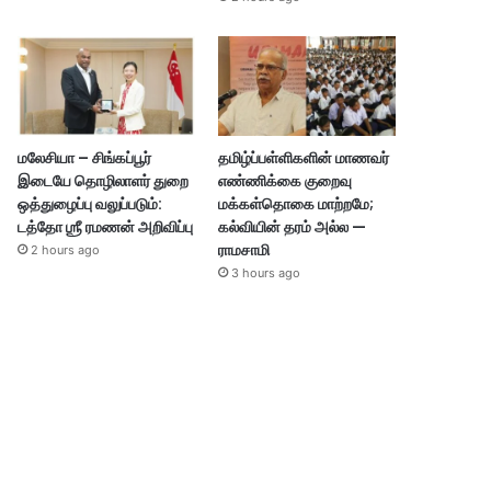
மலேசியா – சிங்கப்பூர்
தமிழ்ப்பள்ளிகளின் மாணவர்
இடையே தொழிலாளர் துறை
எண்ணிக்கை குறைவு
ஒத்துழைப்பு வலுப்படும்:
மக்கள்தொகை மாற்றமே;
டத்தோ ஶ்ரீ ரமணன் அறிவிப்பு
கல்வியின் தரம் அல்ல —
ராமசாமி
2 hours ago
3 hours ago