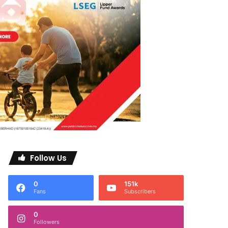
Follow Us
0
151k
Fans
Subscribers
0
Followers