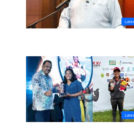
Late
Late