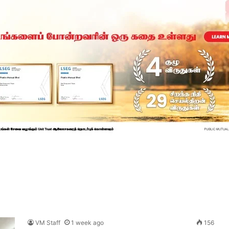
VM Staff
1 week ago
156