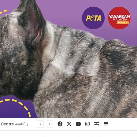
Facebook
X
YouTube
Instagram
Random Article
Sidebar
உங்கள் உயர்கல்வி கனவை நனவாக்கும் வாய்ப்பை தேடிக்கொண்டிருக்கிறீர்களா? அப்படியானால், இந்த வாய்ப்பை தவறவிடாதீர்கள்.