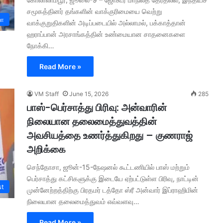
சமூகத்தினர் தங்களின் வாக்குரிமையை வெற்று
யா
வாக்குறுதிகளின் அடிப்படையில் அல்லாமல், பக்காத்தான்
ஹராப்பான் அரசாங்கத்தின் உண்மையான சாதனைகளை
நோக்கி…
Read More »
VM Staff
June 15, 2026
285
பாஸ்-பெர்சாத்து பிரிவு: அன்வாரின்
நிலையான தலைமைத்துவத்தின்
அவசியத்தை உணர்த்துகிறது – குணராஜ்
அறிக்கை
செந்தோசா, ஜூன்-15-நேஷனல் கூட்டணியில் பாஸ் மற்றும்
பெர்சாத்து கட்சிகளுக்கு இடையே ஏற்பட்டுள்ள பிரிவு, நாட்டின்
st
முன்னேற்றத்திற்கு பிரதமர் டத்தோ ஸ்ரீ அன்வார் இப்ராஹிமின்
நிலையான தலைமைத்துவம் எவ்வளவு…
Read More »