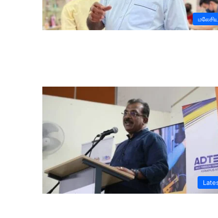
மலேசி
Late