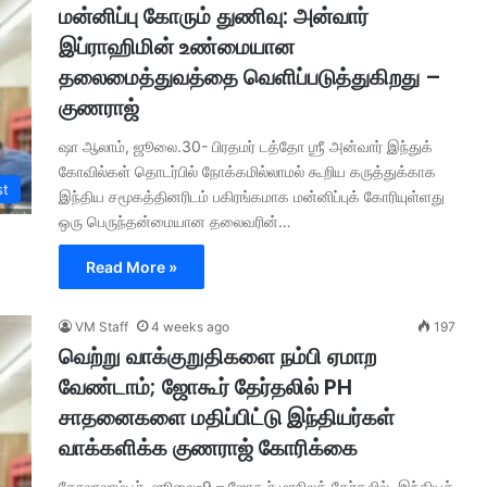
மன்னிப்பு கோரும் துணிவு: அன்வார்
இப்ராஹிமின் உண்மையான
தலைமைத்துவத்தை வெளிப்படுத்துகிறது –
குணராஜ்
ஷா ஆலாம், ஜூலை.30- பிரதமர் டத்தோ ஶ்ரீ அன்வார் இந்துக்
கோவில்கள் தொடர்பில் நோக்கமில்லாமல் கூறிய கருத்துக்காக
st
இந்திய சமூகத்தினரிடம் பகிரங்கமாக மன்னிப்புக் கோரியுள்ளது
ஒரு பெருந்தன்மையான தலைவரின்…
Read More »
VM Staff
4 weeks ago
197
வெற்று வாக்குறுதிகளை நம்பி ஏமாற
வேண்டாம்; ஜோகூர் தேர்தலில் PH
சாதனைகளை மதிப்பிட்டு இந்தியர்கள்
வாக்களிக்க குணராஜ் கோரிக்கை
கோலாலாம்பூர், ஜூலை-9 – ஜோகூர் மாநிலத் தேர்தலில், இந்தியச்