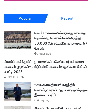
Popular
Recent
செயுட்டா எல்லையில் வரலாறு காணாத
நெருக்கடி; மொராக்கோவிலிருந்து
60,000 பேர் சட்டவிரோத நுழைவு, 57
பேர் பலி
7 days ago
மீண்டும் மலர்ந்துவிட்டது! வணக்கம் மலேசியா ஏற்பாட்டிலான
மாணவர் முழக்கம்- தமிழ்ப்பள்ளி மாணவர்களுக்கான பேச்சுப்
போட்டி 2025
July 15, 2025
‘உலக அமைதியைக் கருத்தில்
கொண்டு’ ஈரான் மீது உடனடி தாக்குதல்
இல்லை – ட்ரம்ப்
6 days ago
சிங்கப்பூரில் தூக்கிலிடப்பட்ட பன்னீர்