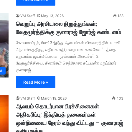
VM Staff
May 13, 2026
188
வெறுப்பு அரசியலை நிறுத்துங்கள்;
வேதமூர்த்திக்கு குணராஜ் ஜோர்ஜ் கண்டனம்
கோலாலாம்பூர், மே-13-இந்து ஆலயங்கள் விவகாரத்தில் மடானி
அரசாங்கத்திற்கு எதிராக எதிர்மறையான கண்ணோட்டத்தை
உருவாக்க முயற்சிப்பதாக, முன்னாள் அமைச்சர் பி.
வேதமூர்த்தியை, சிலாங்கூர் செந்தோசா சட்டமன்ற உறுப்பினர்
குணராஜ்…
st
Read More »
VM Staff
March 19, 2026
403
ஆலயம் தொடர்பான பிரச்சினைகள்
அதிகரிப்பு; இந்தியத் தலைவர்கள்
ஒன்றிணைய நேரம் வந்து விட்டது – குணராஜ்
வலியுறுத்து