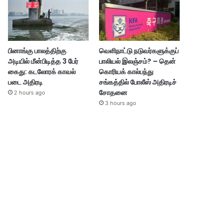
பினாங்கு பாலத்திற்கு
வெளிநாட்டு நடுவர்களுக்குப்
அடியில் மீன்பிடித்த 3 பேர்
பாலியல் இலஞ்சம்? – தென்
கைது: கடலோரக் காவல்
கொரியக் கால்பந்து
படை அதிரடி
சங்கத்தில் போலீஸ் அதிரடிச்
சோதனை
2 hours ago
3 hours ago