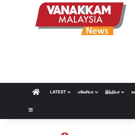
HOME
LATEST
மலேசியா
இந்தியா
உ
Sidebar