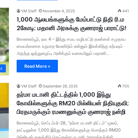
VM Staff
November 4, 2025
441
1,000 ஆலயங்களுக்கு மேம்பாட்டு நிதி ரி.ம
2கோடி: மதானி அரசுக்கு குணராஜ் பாராட்டு!
கோலாலம்பூர், நவ 4 – இந்து சமய வழிபாட்டு தலங்கள் சமுதாய
மையங்களாக உருமாற வேண்டும் என்னும் இலக்கிற்கு ஏற்பவும்
அதற்கு ஒத்துழைப்பு அளிக்கும் வகையிலும் மதானி…
Read More »
st
VM Staff
September 28, 2025
705
தர்மா மடானி திட்டத்தில் 1,000 இந்து
கோவில்களுக்கு RM20 மில்லியன் நிதியுதவி;
பிரதமருக்கும் ரமணனுக்கும் குணராஜ் நன்றி
கோலாலம்பூர், செப்டம்பர்-28, “தர்மா மடானி திட்டம்” மூலம்,
நாட்டிலுள்ள 1,000 இந்து கோவில்களுக்கு மொத்தம் RM20
மில்லியன் ஒதுக்கீடு செய்துள்ள மடானி அரசாங்கத்தின்