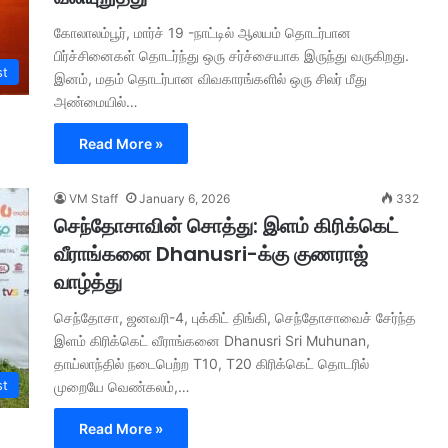
கோலாலம்பூர், மார்ச் 19 -நாட்டில் ஆலயம் தொடர்பான
பிர்ச்சினைகள் தொடர்ந்து ஒரு சர்ச்சையாக இருந்து வருகிறது.
st
இனம், மதம் தொடர்பான விவகாரங்களில் ஒரு சிலர் மீது
அண்மையில்…
Read More »
VM Staff
January 6, 2026
332
செந்தோசாவின் சொத்து: இளம் கிரிக்கெட்
வீராங்கனை Dhanusri-க்கு குணராஜ்
வாழ்த்து
செந்தோசா, ஜனவரி-4, புக்கிட் திங்கி, செந்தோசாவைச் சேர்ந்த
இளம் கிரிக்கெட் வீராங்கனை Dhanusri Sri Muhunan,
தாய்லாந்தில் நடைபெற்ற T10, T20 கிரிக்கெட் தொடரில்
st
முறையே வெண்கலம்,…
Read More »