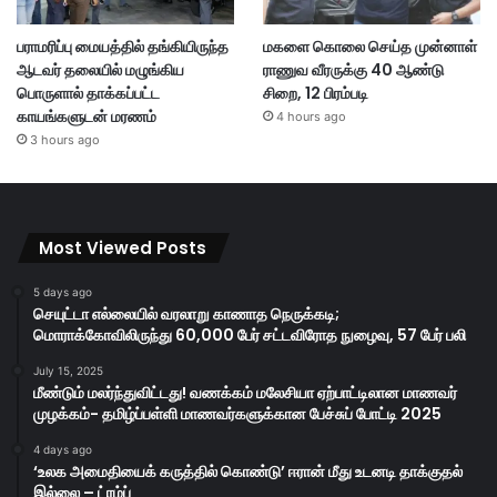
பராமரிப்பு மையத்தில் தங்கியிருந்த
மகளை கொலை செய்த முன்னாள்
ஆடவர் தலையில் மழுங்கிய
ராணுவ வீரருக்கு 40 ஆண்டு
பொருளால் தாக்கப்பட்ட
சிறை, 12 பிரம்படி
காயங்களுடன் மரணம்
4 hours ago
3 hours ago
Most Viewed Posts
5 days ago
செயுட்டா எல்லையில் வரலாறு காணாத நெருக்கடி;
மொராக்கோவிலிருந்து 60,000 பேர் சட்டவிரோத நுழைவு, 57 பேர் பலி
July 15, 2025
மீண்டும் மலர்ந்துவிட்டது! வணக்கம் மலேசியா ஏற்பாட்டிலான மாணவர்
முழக்கம்- தமிழ்ப்பள்ளி மாணவர்களுக்கான பேச்சுப் போட்டி 2025
4 days ago
‘உலக அமைதியைக் கருத்தில் கொண்டு’ ஈரான் மீது உடனடி தாக்குதல்
இல்லை – ட்ரம்ப்