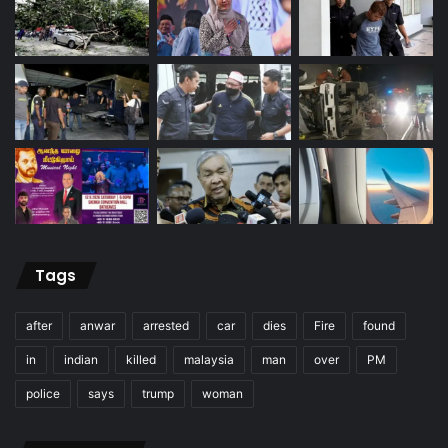
Tags
after
anwar
arrested
car
dies
Fire
found
in
indian
killed
malaysia
man
over
PM
police
says
trump
woman