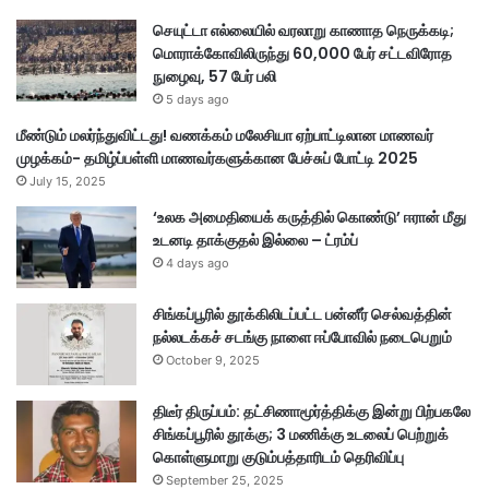
ள
போ
செயுட்டா எல்லையில் வரலாறு காணாத நெருக்கடி;
தை
மொராக்கோவிலிருந்து 60,000 பேர் சட்டவிரோத
ப்
நுழைவு, 57 பேர் பலி
பொ
5 days ago
ரு
மீண்டும் மலர்ந்துவிட்டது! வணக்கம் மலேசியா ஏற்பாட்டிலான மாணவர்
ள்
முழக்கம்- தமிழ்ப்பள்ளி மாணவர்களுக்கான பேச்சுப் போட்டி 2025
ப
July 15, 2025
றி
மு
‘உலக அமைதியைக் கருத்தில் கொண்டு’ ஈரான் மீது
த
உடனடி தாக்குதல் இல்லை – ட்ரம்ப்
ல்
4 days ago
சிங்கப்பூரில் தூக்கிலிடப்பட்ட பன்னீர் செல்வத்தின்
நல்லடக்கச் சடங்கு நாளை ஈப்போவில் நடைபெறும்
October 9, 2025
திடீர் திருப்பம்: தட்சிணாமூர்த்திக்கு இன்று பிற்பகலே
சிங்கப்பூரில் தூக்கு; 3 மணிக்கு உடலைப் பெற்றுக்
கொள்ளுமாறு குடும்பத்தாரிடம் தெரிவிப்பு
September 25, 2025