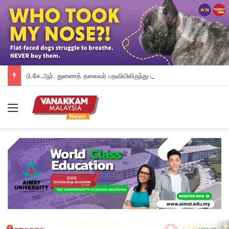
பி.கே.ஆர். துணைத் தலைவர் பதவியிலிருந்து விலக கோரினார் நூருல் இஸ்ஸா; தற்காலிக ஓய்வு வழங்கியுள்ளது கட்சி
Menu