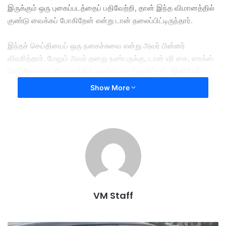
இருக்கும் ஒரு புகைப்படத்தைப் பதிவேற்றி, தான் இந்த விமானத்தில்
குண்டு வைக்கப் போகிறேன் என்று டான் தலைப்பிட்டிருந்தார்.
இந்தச் செய்தியைப் ஒரு நகைச்சுவை என்று அவர் பின்னர்
விவரித்தார். மேலும் அவர் தனது நண்பருக்கு, டான் ஷி கை, ரைக்ஸ்
வெற்றிகரமாக விமானத்தில் குண்டு வைத்துவிட்டார், இனிமேல்
உங்களைத் தொடர்பு கொள்ள முடியாது என்ற வரியுடன் பதிலளித்தார்.
Show More
இது தாம் இறந்துவிட்டதாகக் குறிக்கும் மற்றொரு நகைச்சுவை
என்றும் அவர் கூறினார். அவரது பொய்யான மிரட்டல் காரணமாக
நள்ளிரவு மணி 12.10 முதல் 1.50 மணிவரை புறப்படவிருந்த
அனைத்து ஸ்கூட் டிரீம்லைனர் விமானங்களையும் பாதுகாப்புக்
குழுக்கள் சோதனைக்காக அடையாளம் கண்டன. இந்தத்
தாமதங்களின் விளைவாக, ஸ்கூட் நிறுவனத்திற்கு சுமார்
1,946 சிங்கப்பூர் வெள்ளி இழப்பு ஏற்பட்டது. போலீசிற்கு தகவல்
VM Staff
கிடைத்த நேரத்தில், டான் ஏற்கனவே தனது மூன்று தோழர்களுடன்
தைபே செல்லும் TR876 விமானத்தில் ஏறியிருந்தார்.