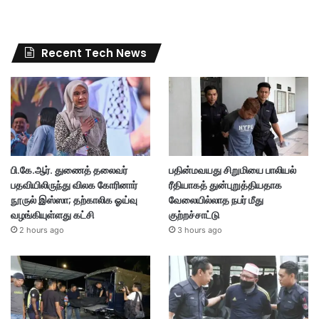
Recent Tech News
பி.கே.ஆர். துணைத் தலைவர்
பதின்மவயது சிறுமியை பாலியல்
பதவியிலிருந்து விலக கோரினார்
ரீதியாகத் துன்புறுத்தியதாக
நூருல் இஸ்ஸா; தற்காலிக ஓய்வு
வேலையில்லாத நபர் மீது
வழங்கியுள்ளது கட்சி
குற்றச்சாட்டு
2 hours ago
3 hours ago