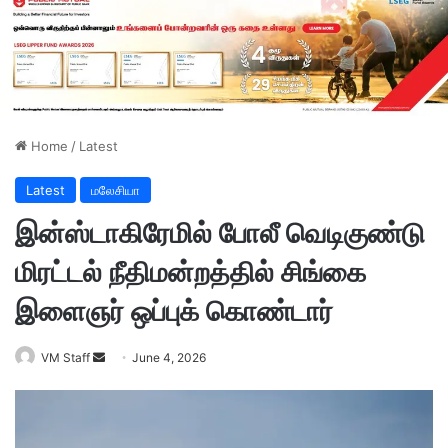
Home
/
Latest
Latest
மலேசியா
இன்ஸ்டாகிரேமில் போலீ வெடிகுண்டு
மிரட்டல் நீதிமன்றத்தில் சிங்கை
இளைஞர் ஒப்புக் கொண்டார்
VM Staff
S
June 4, 2026
e
n
d