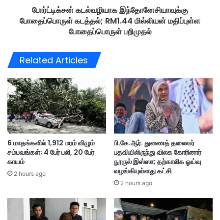
மா
போர்ட்டிக்சன் கடல்வழியாக இந்தோனேசியாவுக்கு
ல்
னா
போதைப்பொருள் கடத்தல்; RM1.44 மில்லியன் மதிப்புள்ள
வ
ர்
ழி
போதைப்பொருள் பறிமுதல்
’
யா
;
க
Related Articles
போ
இ
க்
ந்
கு
தோ
வ
னே
ர
சி
த்
யா
து
வு
நெ
க்
ரி
6 மாதங்களில் 1,912 மரம் விழும்
பி.கே.ஆர். துணைத் தலைவர்
கு
சம்பவங்கள்; 4 பேர் பலி, 20 பேர்
பதவியிலிருந்து விலக கோரினார்
ச
போ
காயம்
நூருல் இஸ்ஸா; தற்காலிக ஓய்வு
லி
தை
வழங்கியுள்ளது கட்சி
ல்
2 hours ago
ப்
நெ
2 hours ago
பொ
ஞ்
ரு
சை
ள்
உ
க