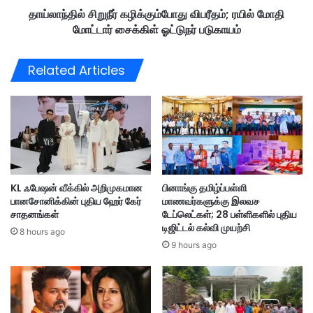
ன்
தாய்லாந்தில் சிறுநீர் கழிக்கும்போது விபரீதம்; ரயில் மோதி
ர்
சே
மோட்டார் சைக்கிள் ஓட்டுநர் படுகாயம்
க
ர்
ழி
க்
க்
Related Articles
கை
கு
கு
ம்
றி
போ
த்
து
த
வி
மு
ப
ழு
ரீ
மை
த
KL ஃபேஷன் வீக்கில் அறிமுகமான
பினாங்கு தமிழ்ப்பள்ளி
யா
ம்
பானசோனிக்கின் புதிய ஹேர் கேர்
மாணவர்களுக்கு இலவச
ன
;
சாதனங்கள்
டேப்லெட்கள்; 28 பள்ளிகளில் புதிய
வி
ர
டிஜிட்டல் கல்வி முயற்சி
ப
8 hours ago
யி
9 hours ago
ர
ல்
த்
மோ
தை
தி
அ
மோ
ர
ட்