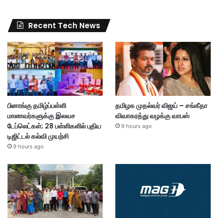
Recent Tech News
பினாங்கு தமிழ்ப்பள்ளி
தமிழக முதல்வர் விஜய் – சங்கீதா
மாணவர்களுக்கு இலவச
விவாகரத்து வழக்கு வாபஸ்
டேப்லெட்கள்; 28 பள்ளிகளில் புதிய
9 hours ago
டிஜிட்டல் கல்வி முயற்சி
9 hours ago