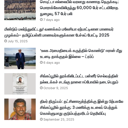
செயுட்டா எல்லையில் வரலாறு காணாத நெருக்கடி;
மொராக்கோவிலிருந்து 60,000 பேர் சட்டவிரோத
நுழைவு, 57 பேர் பலி
7 days ago
மீண்டும் மலர்ந்துவிட்டது! வணக்கம் மலேசியா ஏற்பாட்டிலான மாணவர்
முழக்கம்- தமிழ்ப்பள்ளி மாணவர்களுக்கான பேச்சுப் போட்டி 2025
July 15, 2025
‘உலக அமைதியைக் கருத்தில் கொண்டு’ ஈரான் மீது
உடனடி தாக்குதல் இல்லை – ட்ரம்ப்
6 days ago
சிங்கப்பூரில் தூக்கிலிடப்பட்ட பன்னீர் செல்வத்தின்
நல்லடக்கச் சடங்கு நாளை ஈப்போவில் நடைபெறும்
October 9, 2025
திடீர் திருப்பம்: தட்சிணாமூர்த்திக்கு இன்று பிற்பகலே
சிங்கப்பூரில் தூக்கு; 3 மணிக்கு உடலைப் பெற்றுக்
கொள்ளுமாறு குடும்பத்தாரிடம் தெரிவிப்பு
September 25, 2025