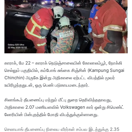
a
n
e
m
a
i
l
காராக், மே 22 – காராக் நெடுஞ்சாலையின் கோலாலம்பூர், நோக்கி
செல்லும் பகுதியில், கம்போங் சுங்கை சிஞ்சின் (Kampung Sungai
Chinchin) அருகே இன்று அதிகாலை ஏற்பட்ட விபத்தில் மூவர்
உயிரிழந்ததுடன், ஒரு பெண் படுகாயமடைந்தார்.
சிலாங்கூர் தீயணைப்பு மற்றும் மீட்பு துறை தெரிவித்ததாவது,
அதிகாலை 2.07 மணியளவில் Volkswagen கார் ஒன்று சிமெண்ட்
லோரியின் பின்புறத்தில் மோதி விபத்துக்குள்ளானது.
செலாயாங் தீயணைப்பு நிலைய வீரர்கள் சம்பவ இடத்துக்கு 2.35