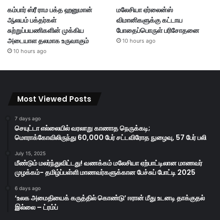
கம்பார் ஸ்ரீ ராம பக்த ஹனுமான்
மலேசியா ஏர்லைன்ஸ்
ஆலயம் பக்தர்கள்
விமானிகளுக்கு கட்டாய
சுற்றுப்பயணிகளின் முக்கிய
போதைப்பொருள் பரிசோதனை
அடையாள தலமாக உருவாகும்
10 hours ago
10 hours ago
Most Viewed Posts
7 days ago
செயுட்டா எல்லையில் வரலாறு காணாத நெருக்கடி;
மொராக்கோவிலிருந்து 60,000 பேர் சட்டவிரோத நுழைவு, 57 பேர் பலி
July 15, 2025
மீண்டும் மலர்ந்துவிட்டது! வணக்கம் மலேசியா ஏற்பாட்டிலான மாணவர்
முழக்கம்- தமிழ்ப்பள்ளி மாணவர்களுக்கான பேச்சுப் போட்டி 2025
6 days ago
‘உலக அமைதியைக் கருத்தில் கொண்டு’ ஈரான் மீது உடனடி தாக்குதல்
இல்லை – ட்ரம்ப்