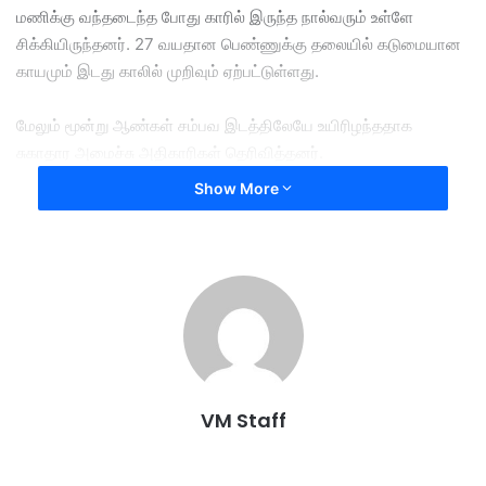
மணிக்கு வந்தடைந்த போது காரில் இருந்த நால்வரும் உள்ளே
சிக்கியிருந்தனர். 27 வயதான பெண்ணுக்கு தலையில் கடுமையான
காயமும் இடது காலில் முறிவும் ஏற்பட்டுள்ளது.
மேலும் மூன்று ஆண்கள் சம்பவ இடத்திலேயே உயிரிழந்ததாக
சுகாதார அமைச்சு அதிகாரிகள் தெரிவித்தனர்.
Show More
தீயணைப்பு வீரர்கள் அனைவரையும் காரிலிருந்து மீட்டு மருத்துவ
அதிகாரிகளிடம் ஒப்படைத்தனர்.
car crashes
Cement lorry
karak highway
three killed
VM Staff