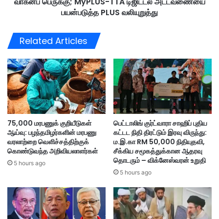
வாகனப் பெருக்கு; MyPLUS-TTA டிஜிட்டல் அட்டவணையை
கி
;
ள்
பயன்படுத்த PLUS வலியுறுத்து
2
ளா
5
ன்
Related Articles
பௌ
ப
த்
ள்
த
ள
ம
த்
த
தா
த்
க்
த
கை
லை
நோ
வ
75,000 மரபணுக் குறியீடுகள்
பெட்டாலிங் குர்ட்வாரா சாஹிப் புதிய
க்
ஆய்வு: பழந்தமிழர்களின் மரபணு
கட்டட நிதி திரட்டும் இரவு விருந்து:
ர்
கி
வரலாற்றை வெளிச்சத்திற்குக்
ம.இ.கா RM 50,000 நிதியுதவி,
க
வா
கொண்டுவந்த அறிவியலாளர்கள்
சீக்கிய சமூகத்துக்கான ஆதரவு
ள்
க
தொடரும் – விக்னேஸ்வரன் உறுதி
ப
5 hours ago
ன
5 hours ago
ங்
ப்
கே
பெ
ற்
ரு
று
க்
‘
கு