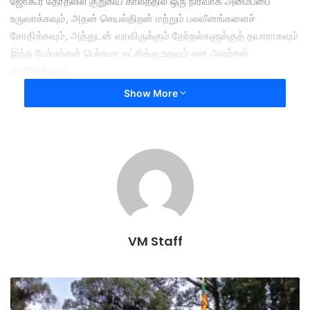
ஜோகூர் தேர்தலில் குறுகிய காலத்தில் ஒரு நிர்வாக அமைப்பை
உருவாக்கவும், அதன் செயல்திறன் மற்றும் பலவீனங்களைச்
சோதிக்கவும், அத்துடன் வரவிருக்கும் தேர்தல்களுக்குத் தயாராகவும்
இந்த பேச்சுக்கள் பெர்சமா கட்சிக்கு உதவும் என அவர்கள்
தெரிவித்தனர்.
Show More
BERSAMA-வின் தலைமை மற்றும் நாடு முழுவதிலுமிருந்து
தேர்ந்தெடுக்கப்பட்ட உறுப்பினர்களுடன் பல விவாதங்கள் நடத்தப்பட்ட
பின்னரே இந்த விவகாரத்தில் இறுதி முடிவு செய்யப்பட்ட தகவலையும்
அவர்கள் வெளியிட்டனர்.
மே 17 ஆம் தேதியன்று கட்சி மீண்டும் தொடங்கப்பட்டிருந்தபோதிலும்,
ஜோகூர் மாநிலத் தேர்தல், பெர்சாமாவை ஜோகூர் வாக்காளர்களுக்கு
அறிமுகப்படுத்த ஒரு வாய்ப்பை வழங்குகிறது.
VM Staff
இ
ல