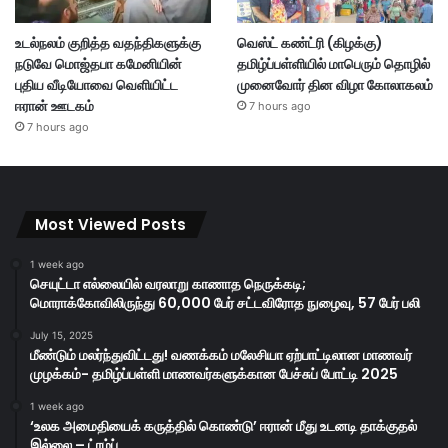
உடல்நலம் குறித்த வதந்திகளுக்கு
வெஸ்ட் கண்ட்ரி (கிழக்கு)
நடுவே மொஜ்தபா கமேனியின்
தமிழ்ப்பள்ளியில் மாபெரும் தொழில்
புதிய வீடியோவை வெளியிட்ட
முனைவோர் தின விழா கோலாகலம்
ஈரான் ஊடகம்
7 hours ago
7 hours ago
Most Viewed Posts
1 week ago
செயுட்டா எல்லையில் வரலாறு காணாத நெருக்கடி;
மொராக்கோவிலிருந்து 60,000 பேர் சட்டவிரோத நுழைவு, 57 பேர் பலி
July 15, 2025
மீண்டும் மலர்ந்துவிட்டது! வணக்கம் மலேசியா ஏற்பாட்டிலான மாணவர்
முழக்கம்- தமிழ்ப்பள்ளி மாணவர்களுக்கான பேச்சுப் போட்டி 2025
1 week ago
‘உலக அமைதியைக் கருத்தில் கொண்டு’ ஈரான் மீது உடனடி தாக்குதல்
இல்லை – ட்ரம்ப்