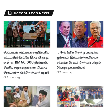
Recent Tech News
பெட்டாலிங் குர்ட்வாரா சாஹிப் புதிய
IJN-ல் நேரில் சென்று ஃபாடில்லா
கட்டட நிதி திரட்டும் இரவு விருந்து:
யூசோஃப், இஸ்மாயில் சப்ரியைச்
ம.இ.கா RM 50,000 நிதியுதவி,
சந்தித்த பிரதமர் அன்வார் மற்றும்
சீக்கிய சமூகத்துக்கான ஆதரவு
அவரது துணைவியார்
தொடரும் – விக்னேஸ்வரன் உறுதி
7 hours ago
5 hours ago