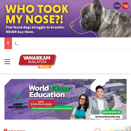
IJN-ல் நேரில் சென்று ஃபாடில்லா யூசோஃப், இஸ்மாயில் சப்ரியைச் சந்தித்த பிரதமர் அன்வார் மற்றும் அவரது துணைவியார்
Menu