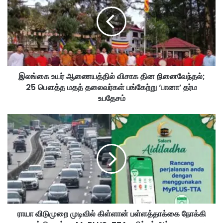
ங்
கை
உ
ய
ர்
ஆ
ணை
இலங்கை உயர் ஆணையத்தில் விசாக தின நினைவேந்தல்;
ய
25 பௌத்த மதத் தலைவர்கள் பங்கேற்று ‘பானா’ தர்ம
த்
தி
உபதேசம்
ல்
வி
ரா
சா
யா
க
வி
தி
டு
ன
மு
நி
றை
னை
மு
வே
டி
ந்
வி
த
ராயா விடுமுறை முடிவில் கிள்ளான் பள்ளத்தாக்கை நோக்கி
ல்
ல்