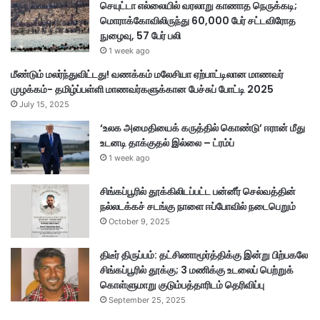
செயுட்டா எல்லையில் வரலாறு காணாத நெருக்கடி;
யை
மொராக்கோவிலிருந்து 60,000 பேர் சட்டவிரோத
ப
நுழைவு, 57 பேர் பலி
ய
ன்
1 week ago
ப
மீண்டும் மலர்ந்துவிட்டது! வணக்கம் மலேசியா ஏற்பாட்டிலான மாணவர்
டு
முழக்கம்- தமிழ்ப்பள்ளி மாணவர்களுக்கான பேச்சுப் போட்டி 2025
த்
July 15, 2025
த
P
‘உலக அமைதியைக் கருத்தில் கொண்டு’ ஈரான் மீது
L
உடனடி தாக்குதல் இல்லை – ட்ரம்ப்
U
1 week ago
S
வ
சிங்கப்பூரில் தூக்கிலிடப்பட்ட பன்னீர் செல்வத்தின்
லி
நல்லடக்கச் சடங்கு நாளை ஈப்போவில் நடைபெறும்
யு
October 9, 2025
று
த்
திடீர் திருப்பம்: தட்சிணாமூர்த்திக்கு இன்று பிற்பகலே
து
சிங்கப்பூரில் தூக்கு; 3 மணிக்கு உடலைப் பெற்றுக்
கொள்ளுமாறு குடும்பத்தாரிடம் தெரிவிப்பு
September 25, 2025