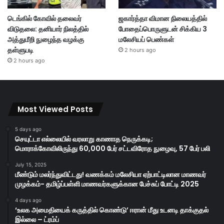
டெங்கில் கோவில் தலைவர்
ஜகார்த்தா விமான நிலையத்தில்
விடுதலை: தனியார் நிலத்தில்
போதைப்பொருளுடன் சிக்கிய 3
அத்துமீறி நுழைந்த வழக்கு
மலேசியப் பெண்கள்
தள்ளுபடி
2 hours ago
2 hours ago
Most Viewed Posts
5 days ago
செயுட்டா எல்லையில் வரலாறு காணாத நெருக்கடி;
மொராக்கோவிலிருந்து 60,000 பேர் சட்டவிரோத நுழைவு, 57 பேர் பலி
July 15, 2025
மீண்டும் மலர்ந்துவிட்டது! வணக்கம் மலேசியா ஏற்பாட்டிலான மாணவர்
முழக்கம்- தமிழ்ப்பள்ளி மாணவர்களுக்கான பேச்சுப் போட்டி 2025
4 days ago
‘உலக அமைதியைக் கருத்தில் கொண்டு’ ஈரான் மீது உடனடி தாக்குதல்
இல்லை – ட்ரம்ப்