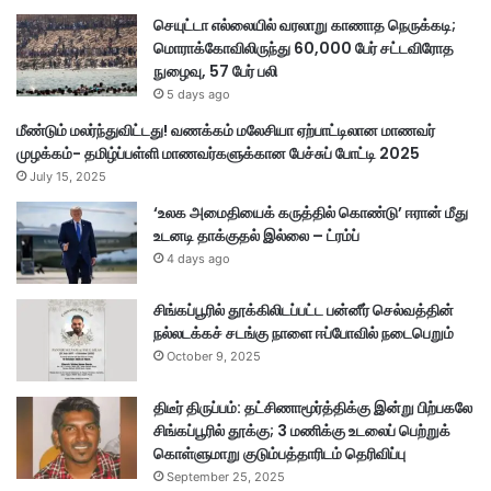
செயுட்டா எல்லையில் வரலாறு காணாத நெருக்கடி;
மொராக்கோவிலிருந்து 60,000 பேர் சட்டவிரோத
நுழைவு, 57 பேர் பலி
5 days ago
மீண்டும் மலர்ந்துவிட்டது! வணக்கம் மலேசியா ஏற்பாட்டிலான மாணவர்
முழக்கம்- தமிழ்ப்பள்ளி மாணவர்களுக்கான பேச்சுப் போட்டி 2025
July 15, 2025
‘உலக அமைதியைக் கருத்தில் கொண்டு’ ஈரான் மீது
உடனடி தாக்குதல் இல்லை – ட்ரம்ப்
4 days ago
சிங்கப்பூரில் தூக்கிலிடப்பட்ட பன்னீர் செல்வத்தின்
நல்லடக்கச் சடங்கு நாளை ஈப்போவில் நடைபெறும்
October 9, 2025
திடீர் திருப்பம்: தட்சிணாமூர்த்திக்கு இன்று பிற்பகலே
சிங்கப்பூரில் தூக்கு; 3 மணிக்கு உடலைப் பெற்றுக்
கொள்ளுமாறு குடும்பத்தாரிடம் தெரிவிப்பு
September 25, 2025