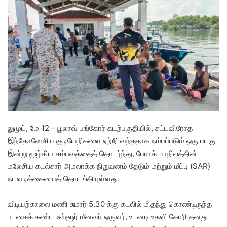
d
a
n
e
m
a
i
l
லுமுட், மே 12 – பூலாவ் பங்கோர் கடற்பகுதியில், சட்டவிரோத
இந்தோனேசிய குடியேறிகளை ஏற்றி வந்ததாக நம்பப்படும் ஒரு படகு
இன்று மூழ்கிய சம்பவத்தைத் தொடர்ந்து, பேராக் மாநிலத்தின்
மலேசிய கடல்சார் அமலாக்க நிறுவனம் தேடும் மற்றும் மீட்பு (SAR)
நடவடிக்கையைத் தொடங்கியுள்ளது.
விடியற்காலை மணி சுமார் 5.30 க்கு கடலில் மிதந்து கொண்டிருந்த
படகைக் கண்ட உள்ளூர் மீனவர் ஒருவர், உடனடி உதவி கோரி தனது