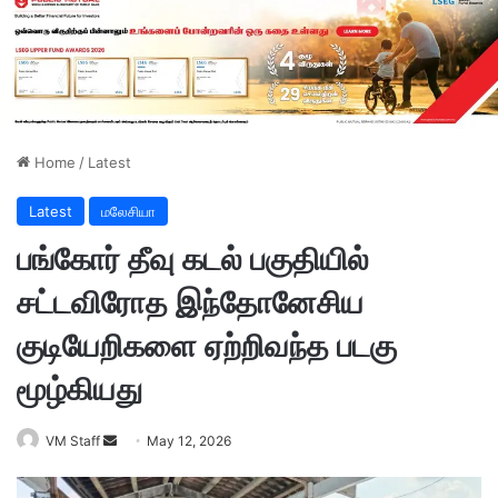
Home
/
Latest
Latest
மலேசியா
பங்கோர் தீவு கடல் பகுதியில்
சட்டவிரோத இந்தோனேசிய
குடியேறிகளை ஏற்றிவந்த படகு
மூழ்கியது
VM Staff
S
May 12, 2026
e
n