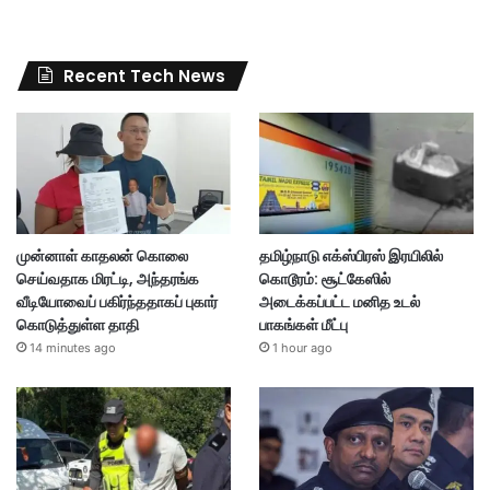
Recent Tech News
முன்னாள் காதலன் கொலை
தமிழ்நாடு எக்ஸ்பிரஸ் இரயிலில்
செய்வதாக மிரட்டி, அந்தரங்க
கொடூரம்: சூட்கேஸில்
வீடியோவைப் பகிர்ந்ததாகப் புகார்
அடைக்கப்பட்ட மனித உடல்
கொடுத்துள்ள தாதி
பாகங்கள் மீட்பு
14 minutes ago
1 hour ago