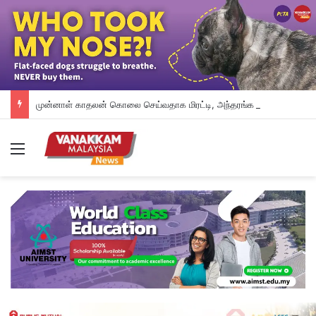
முன்னாள் காதலன் கொலை செய்வதாக மிரட்டி, அந்தரங்க வீடியோவைப் பகிர்ந்ததாகப் புகார் கொடுத்துள்ள தாதி
Menu