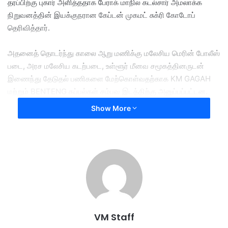
தரப்பிற்கு புகார் அளித்ததாக பேராக் மாநில கடல்சார் அமலாக்க
நிறுவனத்தின் இயக்குநரான கேப்டன் முகமட் சுக்ரி கோடோப்
தெரிவித்தார்.
அதனைத் தொடர்ந்து காலை ஆறு மணிக்கு மலேசிய மெரின் போலீஸ்
படை, அரச மலேசிய கடற்படை, உள்ளூர் மீனவ சமூகத்தினருடன்
இணைந்து தேடுதல் பணிகளை மேற்கொள்வதற்காக KM GAGAH
மற்றும் BENTENG கப்பல்கள் சம்பவ இடத்திற்கு அனுப்பப்பட்டன.
Show More
அதே வேளையில் உள்ளூர் மீன்பிடிக் கப்பல் ஒன்று 16 ஆண்கள் மற்றும்
ஏழு பெண்கள் உட்பட 23 இந்தோனேசியர்களை வெற்றிகரமாக
மீட்டது.
அவர்கள் அனைவரும் ஆவணப்படுத்தும் மற்றும் மேல்
நடவடிக்கைக்காக கம்போங் ஆச்சேவில் உள்ள மெரின் போலீஸ்
படகுத்துறைக்கு அழைத்துச் செல்லப்பட்டனர்.
VM Staff
படகில் இருந்த சட்டவிரோத குடியேறிகளின் மொத்த எண்ணிக்கை