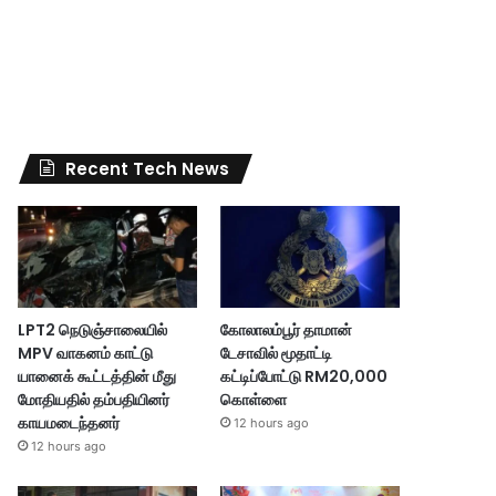
Recent Tech News
LPT2 நெடுஞ்சாலையில்
கோலாலம்பூர் தாமான்
MPV வாகனம் காட்டு
டேசாவில் மூதாட்டி
யானைக் கூட்டத்தின் மீது
கட்டிப்போட்டு RM20,000
மோதியதில் தம்பதியினர்
கொள்ளை
காயமடைந்தனர்
12 hours ago
12 hours ago