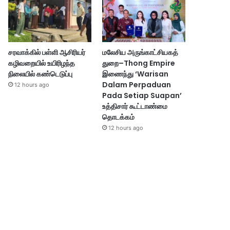
சரவாக்கில் பள்ளி ஆசிரியர்
மலேசிய அருங்காட்சியகத்
கழிவறையில் உயிரிழந்த
துறை–Thong Empire
நிலையில் கண்டெடுப்பு
இணைந்து ‘Warisan
Dalam Perpaduan
12 hours ago
Pada Setiap Suapan’
உத்திசார் கூட்டாண்மை
தொடக்கம்
12 hours ago