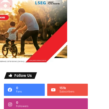
Follow Us
0
151k
Fans
Subscribers
0
Followers