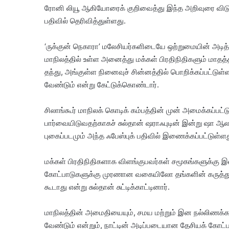
ரோனி லியூ ஆகியோரைக் குறிவைத்து இந்த அறிவுரை விட
பதிவில் தெரிவித்துள்ளது.
‘ருக்குன் நெகாரா’ மலேசியர்களிடையே ஒற்றுமையின் அடித்தள
மாநிலத்தில் உள்ள அனைத்து மக்கள் பிரதிநிதிகளும் மாதத்
தந்து, அங்குள்ள நினைவுச் சின்னத்தில் பொறிக்கப்பட்டு
வேண்டும் என்று கேட்டுக்கொண்டார்.
சிலாங்கூர் மாநிலக் கொடிக் கம்பத்தின் முன் அமைக்கப்பட்
பார்வையிடுவதற்காகச் சுல்தான் ஷராஃபுடின் இன்று ஷா ஆலம
புகைப்படமும் அந்த ஃபேஸ்புக் பதிவில் இணைக்கப்பட்டுள்ளத
மக்கள் பிரதிநிதிகளாக விளங்குபவர்கள் சமூகங்களுக்கு
கோட்பாடுகளுக்கு முரணான வகையிலோ தங்களின் கருத
கூடாது என்று சுல்தான் சுட்டிக்காட்டினார்.
மாநிலத்தின் அமைதியையும், சமய மற்றும் இன நல்லிணக
வேண்டும் என்றும், நாட்டின் அடிப்படையான தேசியக் கோ