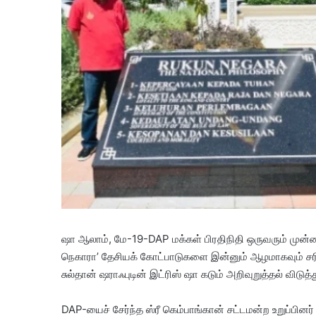
ஷா ஆலாம், மே-19-DAP மக்கள் பிரதிநிதி ஒருவரும் முன்னாள்
நெகாரா’ தேசியக் கோட்பாடுகளை இன்னும் ஆழமாகவும் சரிய
சுல்தான் ஷராஃபுடின் இட்ரிஸ் ஷா கடும் அறிவுறுத்தல் விடுத்த
DAP-யைச் சேர்ந்த ஸ்ரீ கெம்பாங்கான் சட்டமன்ற உறுப்பினர் வ