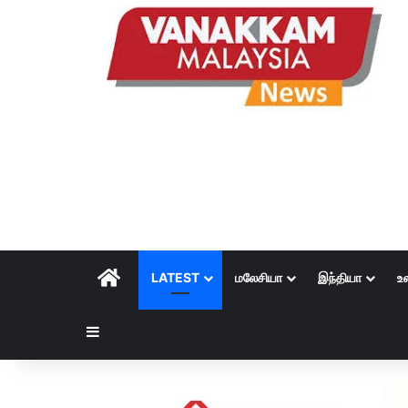
HOME
LATEST
மலேசியா
இந்தியா
உ
Sidebar