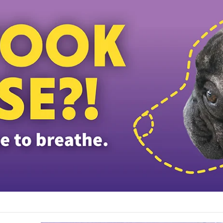
சாலையில் MPV வாகனம் காட்டு யானைக் கூட்டத்தின் மீது மோதியதில் தம்பதியின