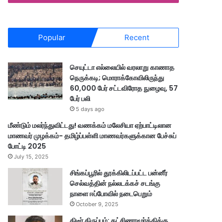
Popular
Recent
செயுட்டா எல்லையில் வரலாறு காணாத
நெருக்கடி; மொராக்கோவிலிருந்து
60,000 பேர் சட்டவிரோத நுழைவு, 57
பேர் பலி
5 days ago
மீண்டும் மலர்ந்துவிட்டது! வணக்கம் மலேசியா ஏற்பாட்டிலான
மாணவர் முழக்கம்- தமிழ்ப்பள்ளி மாணவர்களுக்கான பேச்சுப்
போட்டி 2025
July 15, 2025
சிங்கப்பூரில் தூக்கிலிடப்பட்ட பன்னீர்
செல்வத்தின் நல்லடக்கச் சடங்கு
நாளை ஈப்போவில் நடைபெறும்
October 9, 2025
திடீர் திருப்பம்: தட்சிணாமூர்த்திக்கு