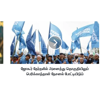
ஜோ
கூ
ர்
தே
ர்
த
லி
ல்
அ
ஜோகூர் தேர்தலில் அனைத்து தொகுதியிலும்
னை
பெரிக்காத்தான் நேசனல் போட்டியிடும்
த்
து
தொ
கு
தி
யி
லு