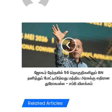
ஜோ
கூ
ர்
தே
ர்
த
லி
ல்
5
ஜோகூர் தேர்தலில் 56 தொகுதிகளிலும் BN
6
தனித்துப் போட்டியிடுவது மத்திய அரசுக்கு எதிரான
தொ
கு
துரோகமல்ல - சம்ரி விளக்கம்
தி
க
ளி
Related Articles
லு
ம்