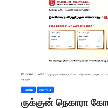
Home
/
Latest
/
ருக்குன் நெகாரா கோட்பாடுகளை முழுமையாகப் ப
உத்தரவு
Latest
மலேசியா
ருக்குன் நெகாரா க