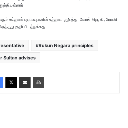
ுத்தியுள்ளார்.
ம் சுல்தான் ஷராஃபுடினின் உத்தரவு குறித்து, வோங் சியூ கி, ரோனி
ுந்தது குறிப்பிடத்தக்கது.
esentative
Rukun Negara principles
r Sultan advises
Facebook
X
Share via Email
Print