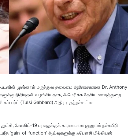
ோ பைடனின் முன்னாள் மருத்துவ தலைமை ஆலோசகரான Dr. Anthony
ளுக்கு நிதியுதவி வழங்கியதாக, அமெரிக்க தேசிய உளவுத்துறை
 கப்பார்ட் (Tulsi Gabbard) அதிரடி குற்றச்சாட்டை
்சி, கோவிட்-19 பரவலுக்குக் காரணமான வூஹான் நச்சுயிரி
த ‘gain-of-function’ ஆய்வுகளுக்கு ஃபௌசி மில்லியன்