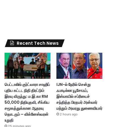
Recent Tech News
பெட்டாலிங் குர்ட்வாரா சாஹிப்
IJN-ல் நேரில் சென்று
புதிய கட்டட நிதி திரட்டும்
ஃபாடில்லா யூசோஃப்,
இரவு விருந்து: ம.இ.கா RM
இஸ்மாயில் சப்ரியைச்
50,000 நிதியுதவி, சீக்கிய
சந்தித்த பிரதமர் அன்வார்
சமூகத்துக்கான ஆதரவு
மற்றும் அவரது துணைவியார்
தொடரும் – விக்னேஸ்வரன்
2 hours ago
உறுதி
25 minutes ago