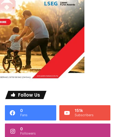
Follow Us
0
151k
Fans
Subscribers
0
Followers