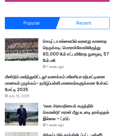
Popular
Recent
செயுட்டா எல்லையில் வரலாறு காணாத
நெருக்கடி; மொராக்கோவிலிருந்து
60,000 பேர் சட்டவிரோத நுழைவு, 57
பேர் பலி
1 week ago
மீண்டும் மலர்ந்துவிட்டது! வணக்கம் மலேசியா ஏற்பாட்டிலான
மாணவர் முழக்கம்- தமிழ்ப்பள்ளி மாணவர்களுக்கான பேச்சுப்
போட்டி 2025
July 15, 2025
‘உலக அமைதியைக் கருத்தில்
கொண்டு’ ஈரான் மீது உடனடி தாக்குதல்
இல்லை – ட்ரம்ப்
1 week ago
சிங்கப்பூரில் தூக்கிலிடப்பட்ட பன்னீர்