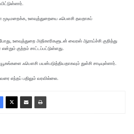
ட்டுள்ளார்.
ளை மூடிமறைக்க, உளவுத்துறையை ஃபௌசி தவறாகப்
ோது, உளவுத்துறை அதிகாரிகளுடன் வைரஸ் ஆராய்ச்சி குறித்து
்றும் குற்றம் சாட்டப்பட்டுள்ளது.
வியூகங்களை ஃபௌசி பயன்படுத்தியதாகவும் துள்சி சாடியுள்ளார்.
துவரை எந்தப் பதிலும் வரவில்லை.
Facebook
X
Share via Email
Print