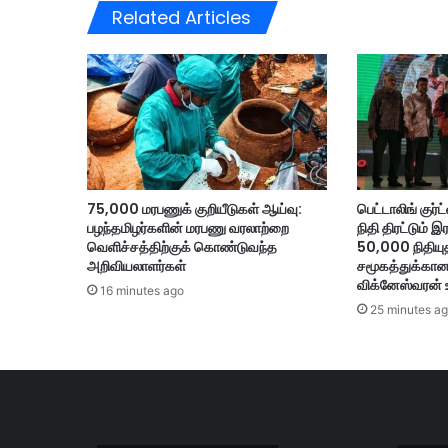
Related Articles
னோ
த்
பா
ல
ச்
ச
ந்
தி
ர
75,000 மரபணுக் குறியீடுகள் ஆய்வு:
பெட்டாலிங் குர்
சே
பழந்தமிழர்களின் மரபணு வரலாற்றை
நிதி திரட்டும் 
க
வெளிச்சத்திற்குக் கொண்டுவந்த
50,000 நிதியுத
ர்
அறிவியலாளர்கள்
சமூகத்துக்கா
வ
விக்னேஸ்வரன் 
16 minutes ago
ழ
25 minutes a
க்
கி
ல்
அ
ன்
வா
ர்