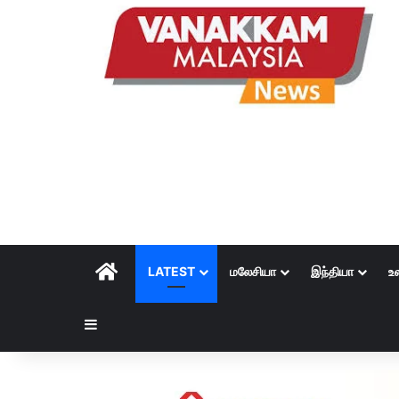
HOME
LATEST
மலேசியா
இந்தியா
உ
Sidebar