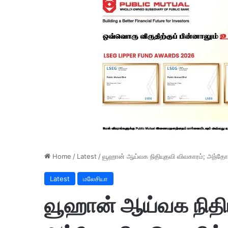
Home
/
Latest
/
வூஹான் ஆய்வக நிதியுதவி விவகாரம்; அந்தோனி 
Latest
மலேசியா
வூஹான் ஆய்வக நிதிய