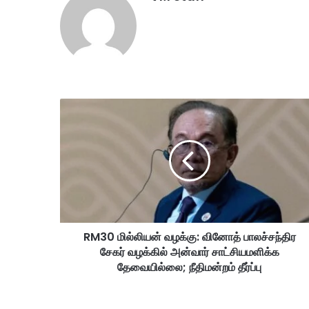
R
M
3
0
மி
ல்
லி
ய
ன்
RM30 மில்லியன் வழக்கு: வினோத் பாலச்சந்திர
வ
சேகர் வழக்கில் அன்வார் சாட்சியமளிக்க
ழ
க்
தேவையில்லை; நீதிமன்றம் தீர்ப்பு
கு
:
வி