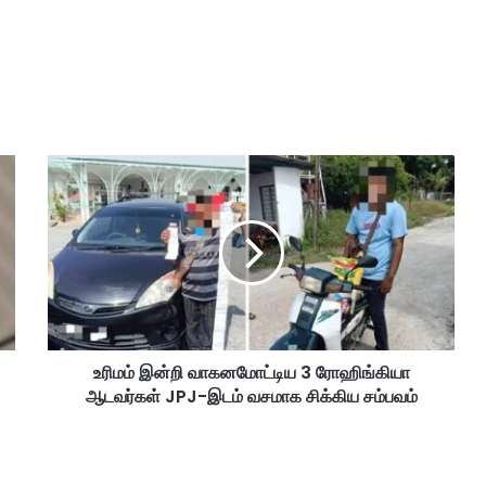
உ
ரி
ம
ம்
இ
ன்
றி
வா
க
உரிமம் இன்றி வாகனமோட்டிய 3 ரோஹிங்கியா
ன
ஆடவர்கள் JPJ-இடம் வசமாக சிக்கிய சம்பவம்
மோ
ட்
டி
ய
3