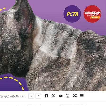
Facebook
X
YouTube
Instagram
Random Article
Sidebar
பெட்டாலிங் குர்ட்வாரா சாஹிப் புதிய கட்டட நிதி திரட்டும் இரவு விருந்து: ம.இ.கா RM 50,000 நிதியுதவி, சீக்கிய சமூகத்துக்கான ஆதரவு தொடரும் – விக்னேஸ்வரன் உறுதி