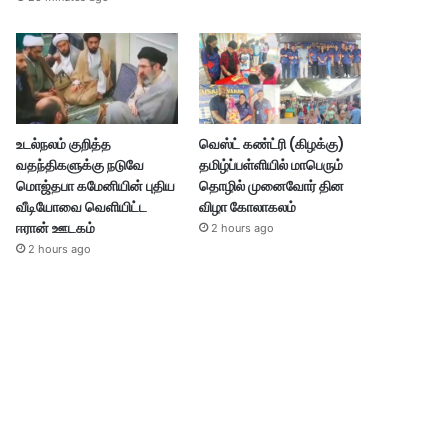
உடல்நலம் குறித்த
வெஸ்ட் கண்ட்ரி (கிழக்கு)
வதந்திகளுக்கு நடுவே
தமிழ்ப்பள்ளியில் மாபெரும்
மொஜ்தபா கமேனியின் புதிய
தொழில் முனைவோர் தின
வீடியோவை வெளியிட்ட
விழா கோலாகலம்
ஈரான் ஊடகம்
2 hours ago
2 hours ago