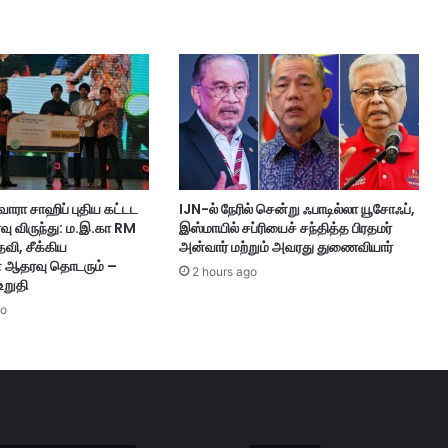
ரோ
ஹி
ங்
கி
யா
ஆ
ட
வ
ர்
ட்வாரா சாஹிப் புதிய கட்டட
IJN-ல் நேரில் சென்று ஃபாடில்லா யூசோஃப்,
க
இரவு விருந்து: ம.இ.கா RM
இஸ்மாயில் சப்ரியைச் சந்தித்த பிரதமர்
ள்
வி, சீக்கிய
அன்வார் மற்றும் அவரது துணைவியார்
J
ன ஆதரவு தொடரும் –
2 hours ago
P
உறுதி
J
go
-
இ
ட
ம்
வ
ச
மா