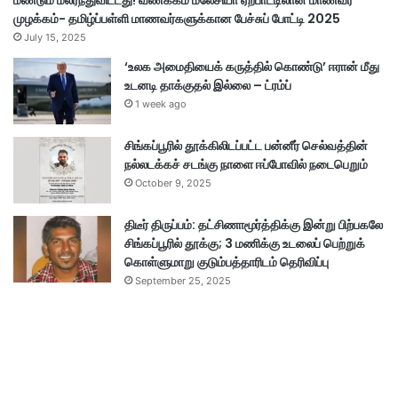
மீண்டும் மலர்ந்துவிட்டது! வணக்கம் மலேசியா ஏற்பாட்டிலான மாணவர்
முழக்கம்- தமிழ்ப்பள்ளி மாணவர்களுக்கான பேச்சுப் போட்டி 2025
July 15, 2025
‘உலக அமைதியைக் கருத்தில் கொண்டு’ ஈரான் மீது
உடனடி தாக்குதல் இல்லை – ட்ரம்ப்
1 week ago
சிங்கப்பூரில் தூக்கிலிடப்பட்ட பன்னீர் செல்வத்தின்
நல்லடக்கச் சடங்கு நாளை ஈப்போவில் நடைபெறும்
October 9, 2025
திடீர் திருப்பம்: தட்சிணாமூர்த்திக்கு இன்று பிற்பகலே
சிங்கப்பூரில் தூக்கு; 3 மணிக்கு உடலைப் பெற்றுக்
கொள்ளுமாறு குடும்பத்தாரிடம் தெரிவிப்பு
September 25, 2025