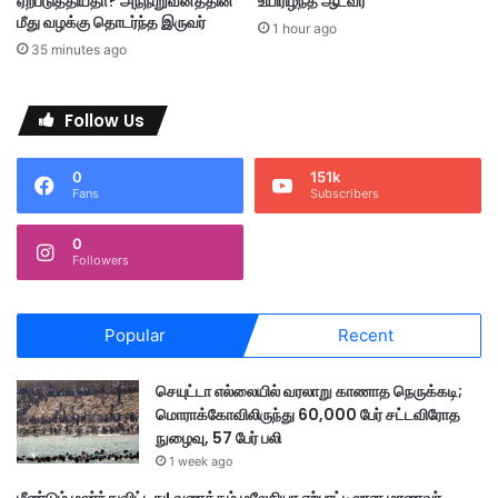
ஏற்படுத்தியதா? அந்நிறுவனத்தின்
உயிரிழந்த ஆடவர்
பி
மீது வழக்கு தொடர்ந்த இருவர்
1 hour ago
ர
35 minutes ago
த
ம
ர்
Follow Us
0
151k
Fans
Subscribers
0
Followers
Popular
Recent
செயுட்டா எல்லையில் வரலாறு காணாத நெருக்கடி;
மொராக்கோவிலிருந்து 60,000 பேர் சட்டவிரோத
நுழைவு, 57 பேர் பலி
1 week ago