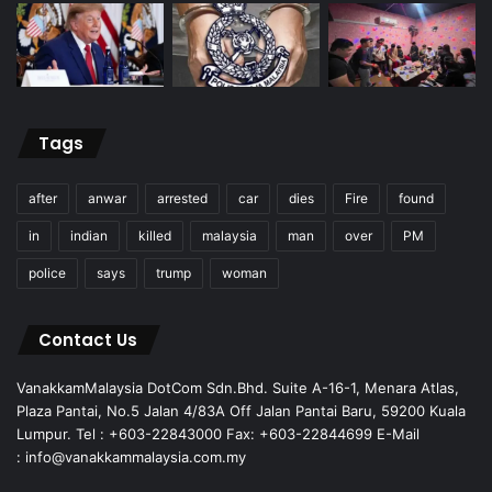
Tags
after
anwar
arrested
car
dies
Fire
found
in
indian
killed
malaysia
man
over
PM
police
says
trump
woman
Contact Us
VanakkamMalaysia DotCom Sdn.Bhd. Suite A-16-1, Menara Atlas,
Plaza Pantai, No.5 Jalan 4/83A Off Jalan Pantai Baru, 59200 Kuala
Lumpur. Tel : +603-22843000 Fax: +603-22844699 E-Mail
: info@vanakkammalaysia.com.my