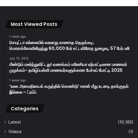
Most Viewed Posts
1 week ago
செயுட்டா எல்லையில் வரலாறு காணாத நெருக்கடி;
மொராக்கோவிலிருந்து 60,000 பேர் சட்டவிரோத நுழைவு, 57 பேர் பலி
July 15, 2025
மீண்டும் மலர்ந்துவிட்டது! வணக்கம் மலேசியா ஏற்பாட்டிலான மாணவர்
முழக்கம்- தமிழ்ப்பள்ளி மாணவர்களுக்கான பேச்சுப் போட்டி 2025
1 week ago
‘உலக அமைதியைக் கருத்தில் கொண்டு’ ஈரான் மீது உடனடி தாக்குதல்
இல்லை – ட்ரம்ப்
Categories
Latest
(10,185)
Videos
(1)