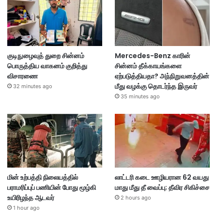
குடிநுழைவுத் துறை சின்னம்
Mercedes-Benz காரின்
பொருத்திய வாகனம் குறித்து
சின்னம் தீக்காயங்களை
விசாரணை
ஏற்படுத்தியதா? அந்நிறுவனத்தின்
மீது வழக்கு தொடர்ந்த இருவர்
32 minutes ago
35 minutes ago
மின் உற்பத்தி நிலையத்தில்
லாட்டரி கடை ஊழியரான 62 வயது
பராமரிப்புப் பணியின் போது மூழ்கி
மாது மீது தீ வைப்பு; தீவிர சிகிச்சை
உயிரிழந்த ஆடவர்
2 hours ago
1 hour ago