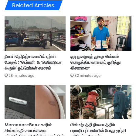
Related Articles
க
ன்
ளு
ரா
க்
க்
கு
கே
R
ட்
M
வெ
1
டி
0
த்
நீலாய் நெடுஞ்சாலையில் ஏற்பட்ட
குடிநுழைவுத் துறை சின்னம்
0
த
மோதல் ; ‘பெர்ராரி’ & ‘பெரோடுவா
பொருத்திய வாகனம் குறித்து
பு
து
அருஸ்’ ஓட்டுநர்கள் சமரசம்
விசாரணை
த்
28 minutes ago
32 minutes ago
த
க
ப
ற்
று
ச்
சீ
ட்
Mercedes-Benz காரின்
மின் உற்பத்தி நிலையத்தில்
டு
சின்னம் தீக்காயங்களை
பராமரிப்புப் பணியின் போது மூழ்கி
-