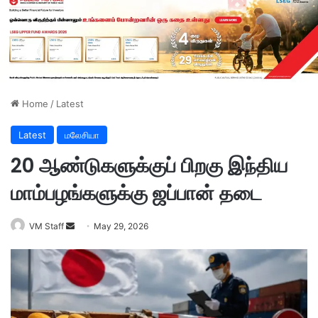
Home
/
Latest
Latest
மலேசியா
20 ஆண்டுகளுக்குப் பிறகு இந்திய
மாம்பழங்களுக்கு ஜப்பான் தடை
VM Staff
S
May 29, 2026
e
n
d
a
n