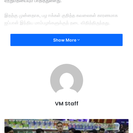
ஏற்றுமதியையும் பாதித்துள்ளது.
இதற்கு முன்னதாக, பழ ஈக்கள் குறித்த கவலைகள் காரணமாக
ஜப்பான் இந்திய மாம்பழங்களுக்குத் தடை விதித்திருந்தது.
இந்தியா தனது பதப்படுத்தும் நெறிமுறைகளை வலுப்படுத்திய
Show More
பின்னரே, 2006-ல் அந்தத் தடைகளை நீக்கியது.
தற்போது, ​​இந்திய மாம்பழ ஏற்றுமதிகள் நாட்டின் கடுமையான தாவர
சுகாதாரத் தரநிலைகளைப் பூர்த்தி செய்கின்றனவா என்பது குறித்து
ஜப்பானிய அதிகாரிகள் மீண்டும் கவலை தெரிவித்துள்ளனர்.
ஒவ்வொரு மாம்பழ ஏற்றுமதிப் பருவத்திற்கும் முன்பு, ஜப்பான் தனது
தனிமைப்படுத்தல் அதிகாரிகளை இந்தியாவின் நீராவி வெப்பச்
சுத்திகரிப்பு வசதிகளை ஆய்வு செய்ய அனுப்புகிறது.
VM Staff
மாம்பழங்கள் ஏற்றுமதி செய்யப்படுவதற்கு முன்பு அவற்றைக் கிருமி
நீக்கம் செய்வது இந்த மையங்களின் பொறுப்பாகும்.
இ
டை