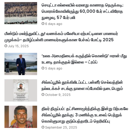
செயுட்டா எல்லையில் வரலாறு காணாத நெருக்கடி;
மொராக்கோவிலிருந்து 60,000 பேர் சட்டவிரோத
நுழைவு, 57 பேர் பலி
6 days ago
மீண்டும் மலர்ந்துவிட்டது! வணக்கம் மலேசியா ஏற்பாட்டிலான மாணவர்
முழக்கம்- தமிழ்ப்பள்ளி மாணவர்களுக்கான பேச்சுப் போட்டி 2025
July 15, 2025
‘உலக அமைதியைக் கருத்தில் கொண்டு’ ஈரான் மீது
உடனடி தாக்குதல் இல்லை – ட்ரம்ப்
5 days ago
சிங்கப்பூரில் தூக்கிலிடப்பட்ட பன்னீர் செல்வத்தின்
நல்லடக்கச் சடங்கு நாளை ஈப்போவில் நடைபெறும்
October 9, 2025
திடீர் திருப்பம்: தட்சிணாமூர்த்திக்கு இன்று பிற்பகலே
சிங்கப்பூரில் தூக்கு; 3 மணிக்கு உடலைப் பெற்றுக்
கொள்ளுமாறு குடும்பத்தாரிடம் தெரிவிப்பு
September 25, 2025