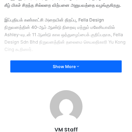
கீழ் மிகச் சிறந்த சில்லறை விற்பனை அனுபவத்தை வழங்குகிறது.
இப்புதியக் கண்காட்சி அறையின் திறப்பு, Fella Design
நிறுவனத்தின் 40-ஆம் ஆண்டு நிறைவு மற்றும் மலேசியாவில்
Ashley-வுடன் 11 ஆண்டு கால ஒத்துழைப்பைக் குறிப்பதாக, Fella
Design Sdn Bhd நிறுவனத்தின் தலைமை செயலதிகாரி Yu Kong
Cing கூறினார்.
Fella Design நிறுவனத்தின் வளர்ச்சியானது, வடிவமைப்பு
Show More
புதுமைகள், வாடிக்கையாளர்களின் தேவைகளைப் புரிந்துகொள்ளும்
திறன், மற்றும் அனைத்துலக வியூக ஒத்துழைப்பு ஆகியவற்றால்
உந்தச் செய்யப்படுவதாக அவர் சொன்னார்.
இவ்வேளையில், இத்துறையில் Fella Design நிறுவனத்தின் 40
ஆண்டு கால பயணம் பல்வேறு ஏற்றுத் தாழ்வுகளை கொண்டதாக,
அதன் இயக்குநர் John Wong Chee Onn கூறினார்.
VM Staff
என்னதான் ஒரு நிலையான இடத்தைப் பெற்றாலும், added value