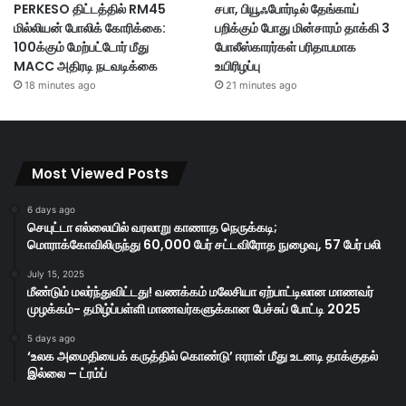
PERKESO திட்டத்தில் RM45
சபா, பியூஃபோர்டில் தேங்காய்
மில்லியன் போலிக் கோரிக்கை:
பறிக்கும் போது மின்சாரம் தாக்கி 3
100க்கும் மேற்பட்டோர் மீது
போலீஸ்காரர்கள் பரிதாபமாக
MACC அதிரடி நடவடிக்கை
உயிரிழப்பு
18 minutes ago
21 minutes ago
Most Viewed Posts
6 days ago
செயுட்டா எல்லையில் வரலாறு காணாத நெருக்கடி;
மொராக்கோவிலிருந்து 60,000 பேர் சட்டவிரோத நுழைவு, 57 பேர் பலி
July 15, 2025
மீண்டும் மலர்ந்துவிட்டது! வணக்கம் மலேசியா ஏற்பாட்டிலான மாணவர்
முழக்கம்- தமிழ்ப்பள்ளி மாணவர்களுக்கான பேச்சுப் போட்டி 2025
5 days ago
‘உலக அமைதியைக் கருத்தில் கொண்டு’ ஈரான் மீது உடனடி தாக்குதல்
இல்லை – ட்ரம்ப்