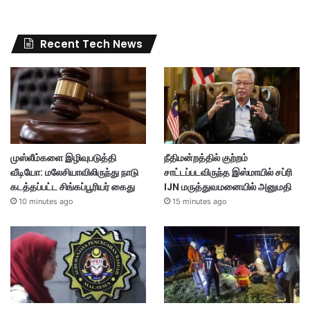
Recent Tech News
முஸ்லீம்களை இழிவுபடுத்தி
நீதிமன்றத்தில் குற்றம்
வீடியோ: மலேசியாவிலிருந்து நாடு
சாட்டப்படவிருந்த இஸ்மாயில் சப்ரி
கடத்தப்பட்ட சிங்கப்பூரியர் கைது
IJN மருத்துவமனையில் அனுமதி
10 minutes ago
15 minutes ago