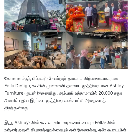
d
a
n
e
m
a
i
l
கோலாலாம்பூர், பிப்ரவரி-3-உள்ளூர் தளவாட விற்பனையாளரான
Fella Design, உலகின் முன்னணி தளவாட முத்திரையான Ashley
Furniture-ருடன் இணைந்து, அம்பாங் உத்தாமாவில் 20,000 சதுர
அடியில் புதிய இரட்டை முத்திரை கண்காட்சி அறையைத்
திறந்துள்ளது.
இது, Ashley-வின் உலகளாவிய வடிவமைப்பையும் Fella-வின்
உள்ளூர் ஜவுளி நிபுணத்துவத்தையும் ஒன்றிணைத்து, ஒரே கூடையின்