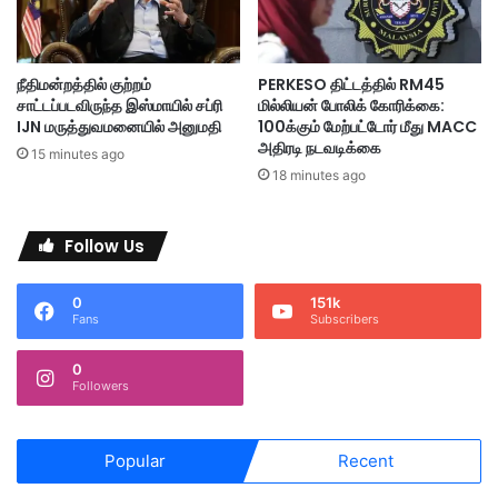
ன்
தி
ப
ரு
ரி
க்
நீதிமன்றத்தில் குற்றம்
PERKESO திட்டத்தில் RM45
ந்
கோ
சாட்டப்படவிருந்த இஸ்மாயில் சப்ரி
மில்லியன் போலிக் கோரிக்கை:
து
வி
IJN மருத்துவமனையில் அனுமதி
100க்கும் மேற்பட்டோர் மீது MACC
ரை
லி
அதிரடி நடவடிக்கை
15 minutes ago
ன்
18 minutes ago
ம
கா
கு
Follow Us
ம்
பா
0
151k
பி
Fans
Subscribers
ஷே
க
0
ம்
Followers
Popular
Recent