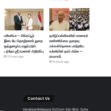
மலேசியா – சிங்கப்பூர்
தமிழ்ப்பள்ளிகளின் மாணவர்
இடையே தொழிலாளர் துறை
எண்ணிக்கை குறைவு
ஒத்துழைப்பு வலுப்படும்:
மக்கள்தொகை மாற்றமே;
டத்தோ ஶ்ரீ ரமணன் அறிவிப்பு
கல்வியின் தரம் அல்ல —
ராமசாமி
13 hours ago
13 hours ago
Contact Us
VanakkamMalaysia DotCom Sdn.Bhd. Suite
ar