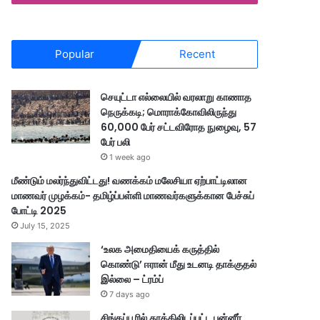
Popular
Recent
செயுட்டா எல்லையில் வரலாறு காணாத
நெருக்கடி; மொராக்கோவிலிருந்து
60,000 பேர் சட்டவிரோத நுழைவு, 57
பேர் பலி
1 week ago
மீண்டும் மலர்ந்துவிட்டது! வணக்கம் மலேசியா ஏற்பாட்டிலான
மாணவர் முழக்கம்- தமிழ்ப்பள்ளி மாணவர்களுக்கான பேச்சுப்
போட்டி 2025
July 15, 2025
‘உலக அமைதியைக் கருத்தில்
கொண்டு’ ஈரான் மீது உடனடி தாக்குதல்
இல்லை – ட்ரம்ப்
7 days ago
சிங்கப்பூரில் தூக்கிலிடப்பட்ட பன்னீர்