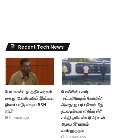
Recent Tech News
போட்காஸ்ட் நடத்தியவர்கள்
போலீஸிஸ் புகார்:
கைது: போலீஸாரின் இரட்டை
‘சட்டவிரோதக் கோவில்’
நிலைப்பாடு; சாடிய RSN
அவதூறு பரப்புவோர் மீது
ராயர்
நடவடிக்கை எடுக்க ஸ்ரீ
சக்தி நாகேஸ்வரி அம்மன்
11 hours ago
ஆலய நிர்வாகம்
வலியுறுத்தல்
12 hours ago