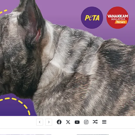
Facebook
X
YouTube
Instagram
Random Article
Sidebar