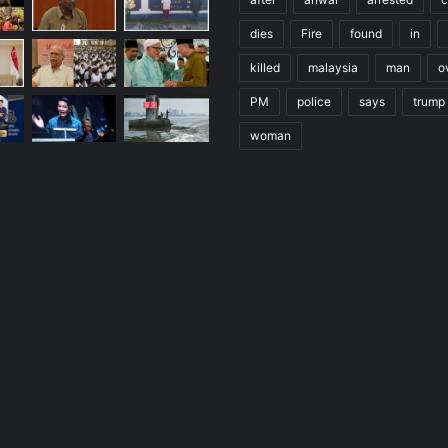
dies
Fire
found
in
killed
malaysia
man
o
PM
police
says
trump
woman