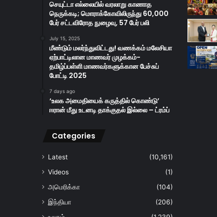
செயுட்டா எல்லையில் வரலாறு காணாத
நெருக்கடி; மொராக்கோவிலிருந்து 60,000
பேர் சட்டவிரோத நுழைவு, 57 பேர் பலி
July 15, 2025
மீண்டும் மலர்ந்துவிட்டது! வணக்கம் மலேசியா
ஏற்பாட்டிலான மாணவர் முழக்கம்-
தமிழ்ப்பள்ளி மாணவர்களுக்கான பேச்சுப்
போட்டி 2025
7 days ago
‘உலக அமைதியைக் கருத்தில் கொண்டு’
ஈரான் மீது உடனடி தாக்குதல் இல்லை – ட்ரம்ப்
Categories
Latest
(10,161)
Videos
(1)
அமெரிக்கா
(104)
இந்தியா
(206)