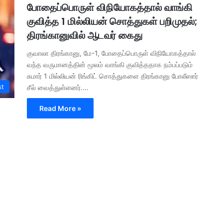
போதைப்பொருள் விநியோகத்தால் வாங்கி
குவித்த 1 மில்லியன் சொத்துகள் பறிமுதல்;
திரங்கானுவில் ஆடவர் கைது
குவாலா திரங்கானு, மே-1, போதைப்பொருள் விநியோகத்தால்
வந்த வருமானத்தின் மூலம் வாங்கி குவித்ததாக நம்பப்படும்
சுமார் 1 மில்லியன் ரிங்கிட் சொத்துகளை திரங்கானு போலீஸார்
st
சீல் வைத்துள்ளனர்.…
Read More »