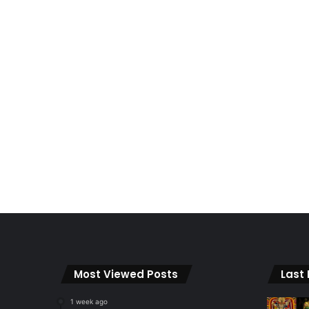
Most Viewed Posts
Last
1 week ago