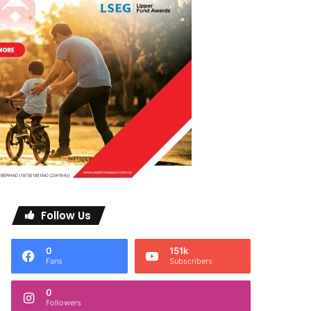
Follow Us
0
151k
Fans
Subscribers
0
Followers