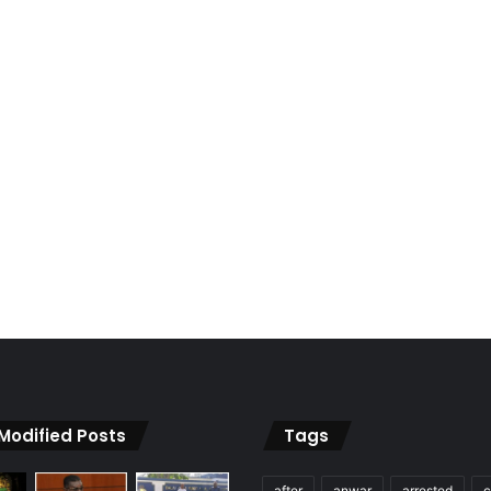
 Modified Posts
Tags
after
anwar
arrested
c