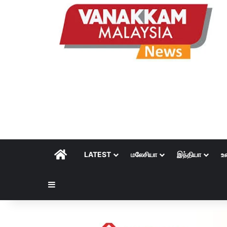
HOME
LATEST
மலேசியா
இந்தியா
உ
Sidebar