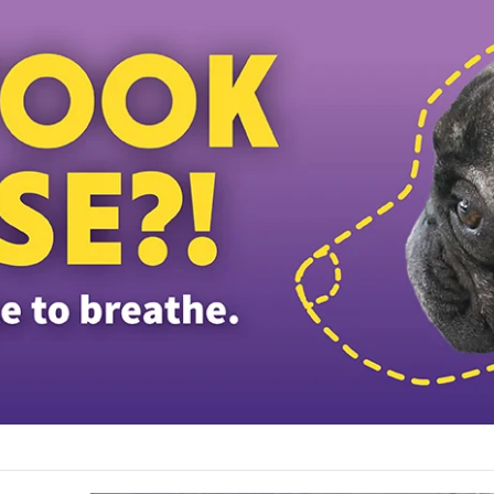
த்தியவர்கள் கைது: போலீஸாரின் இரட்டை நிலைப்பாடு; சாடிய RSN ராயர்