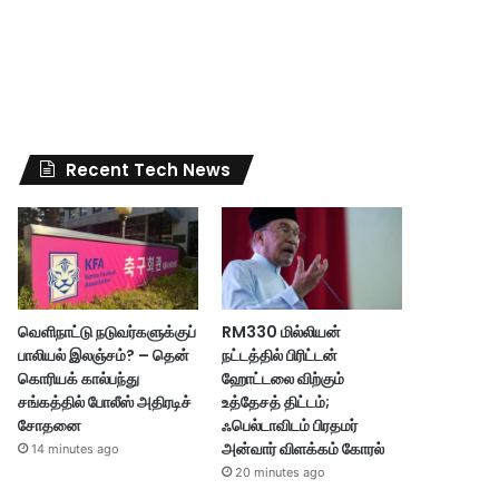
Recent Tech News
வெளிநாட்டு நடுவர்களுக்குப்
RM330 மில்லியன்
பாலியல் இலஞ்சம்? – தென்
நட்டத்தில் பிரிட்டன்
கொரியக் கால்பந்து
ஹோட்டலை விற்கும்
சங்கத்தில் போலீஸ் அதிரடிச்
உத்தேசத் திட்டம்;
சோதனை
ஃபெல்டாவிடம் பிரதமர்
அன்வார் விளக்கம் கோரல்
14 minutes ago
20 minutes ago