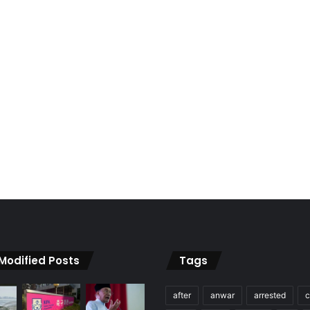
 Modified Posts
Tags
after
anwar
arrested
c