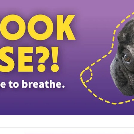
டுவர்களுக்குப் பாலியல் இலஞ்சம்? – தென் கொரியக் கால்பந்து சங்கத்தில் போலீஸ்