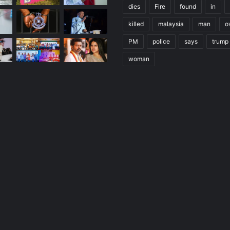
dies
Fire
found
in
killed
malaysia
man
o
PM
police
says
trump
woman