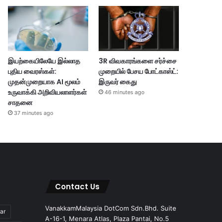
இயற்கையிலேயே இல்லாத
3R விவகாரங்களை சர்ச்சை
புதிய வைரஸ்கள்:
முறையில் பேசய போட்காஸ்ட்:
முதன்முறையாக AI மூலம்
இருவர் கைது
உருவாக்கி அறிவியலாளர்கள்
46 minutes ago
சாதனை
37 minutes ago
Contact Us
VanakkamMalaysia DotCom Sdn.Bhd. Suite
ar
A-16-1, Menara Atlas, Plaza Pantai, No.5