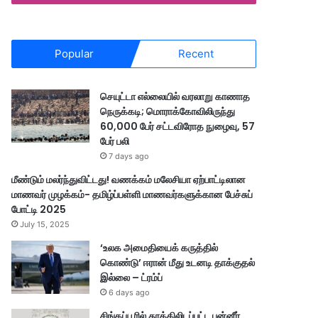
Popular
Recent
செயுட்டா எல்லையில் வரலாறு காணாத
நெருக்கடி; மொராக்கோவிலிருந்து
60,000 பேர் சட்டவிரோத நுழைவு, 57
பேர் பலி
7 days ago
மீண்டும் மலர்ந்துவிட்டது! வணக்கம் மலேசியா ஏற்பாட்டிலான
மாணவர் முழக்கம்- தமிழ்ப்பள்ளி மாணவர்களுக்கான பேச்சுப்
போட்டி 2025
July 15, 2025
‘உலக அமைதியைக் கருத்தில்
கொண்டு’ ஈரான் மீது உடனடி தாக்குதல்
இல்லை – ட்ரம்ப்
6 days ago
சிங்கப்பூரில் தூக்கிலிடப்பட்ட பன்னீர்