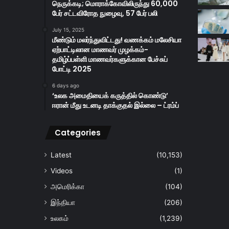
நெருக்கடி; மொராக்கோவிலிருந்து 60,000
பேர் சட்டவிரோத நுழைவு, 57 பேர் பலி
July 15, 2025
மீண்டும் மலர்ந்துவிட்டது! வணக்கம் மலேசியா
ஏற்பாட்டிலான மாணவர் முழக்கம்-
தமிழ்ப்பள்ளி மாணவர்களுக்கான பேச்சுப்
போட்டி 2025
6 days ago
‘உலக அமைதியைக் கருத்தில் கொண்டு’
ஈரான் மீது உடனடி தாக்குதல் இல்லை – ட்ரம்ப்
Categories
Latest
(10,153)
Videos
(1)
அமெரிக்கா
(104)
இந்தியா
(206)
உலகம்
(1,239)