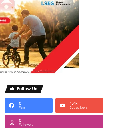
Follow Us
0
151k
Fans
Subscribers
0
Followers