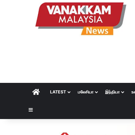
HOME
LATEST
மலேசியா
இந்தியா
உ
Sidebar