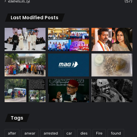
விளையாட்டு
(57)
Last Modified Posts
Tags
after
anwar
arrested
car
dies
Fire
found