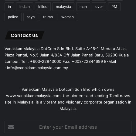
in
indian
killed
malaysia
man
over
PM
police
says
trump
woman
Contact Us
VanakkamMalaysia DotCom Sdn.Bhd. Suite A-16-1, Menara Atlas,
Plaza Pantai, No.5 Jalan 4/83A Off Jalan Pantai Baru, 59200 Kuala
Lumpur. Tel : +603-22843000 Fax: +603-22844699 E-Mail
: info@vanakkammalaysia.com.my
Vanakkam Malaysia Dotcom Sdn Bhd which owns
www.vanakkammalaysia.com, the pioneer and leading Tamil news
site in Malaysia, is a vibrant and visionary corporate organization in
Malaysia.
Enter
your