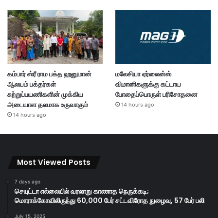
கம்பார் ஸ்ரீ ராம பக்த ஹனுமான்
மலேசியா ஏர்லைன்ஸ்
ஆலயம் பக்தர்கள்
விமானிகளுக்கு கட்டாய
சுற்றுப்பயணிகளின் முக்கிய
போதைப்பொருள் பரிசோதனை
அடையாள தலமாக உருவாகும்
14 hours ago
14 hours ago
Most Viewed Posts
7 days ago
செயுட்டா எல்லையில் வரலாறு காணாத நெருக்கடி;
மொராக்கோவிலிருந்து 60,000 பேர் சட்டவிரோத நுழைவு, 57 பேர் பலி
July 15, 2025