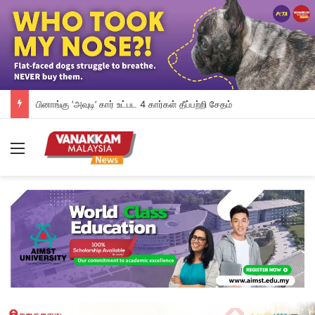
பினாங்கு ‘அவுடி’ கார் உட்பட 4 கார்கள் தீப்பற்றி சேதம்
Menu