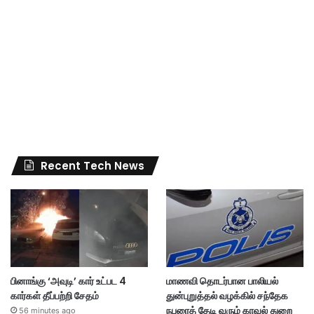
Recent Tech News
பினாங்கு ‘அவுடி’ கார் உட்பட 4
மாணவி தொடர்பான பாலியல்
கார்கள் தீப்பற்றி சேதம்
துன்புறுத்தல் வழக்கில் சந்தேக
நபரைத் தேடி வரும் காவல் துறை
56 minutes ago