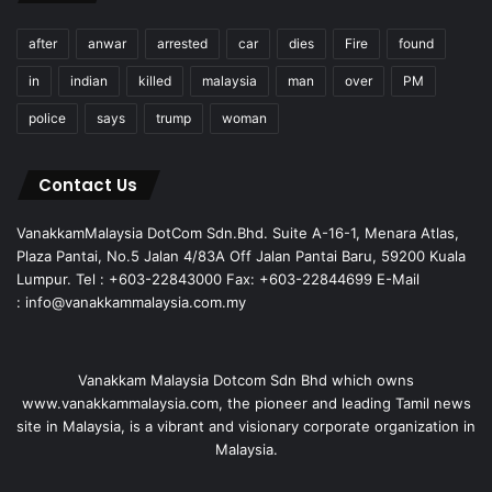
after
anwar
arrested
car
dies
Fire
found
in
indian
killed
malaysia
man
over
PM
police
says
trump
woman
Contact Us
VanakkamMalaysia DotCom Sdn.Bhd. Suite A-16-1, Menara Atlas,
Plaza Pantai, No.5 Jalan 4/83A Off Jalan Pantai Baru, 59200 Kuala
Lumpur. Tel : +603-22843000 Fax: +603-22844699 E-Mail
: info@vanakkammalaysia.com.my
Vanakkam Malaysia Dotcom Sdn Bhd which owns
www.vanakkammalaysia.com, the pioneer and leading Tamil news
site in Malaysia, is a vibrant and visionary corporate organization in
Malaysia.