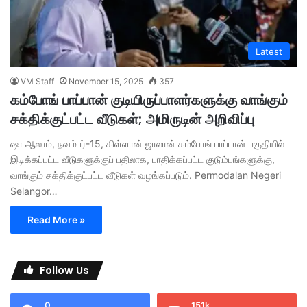
Latest
VM Staff
November 15, 2025
357
கம்போங் பாப்பான் குடியிருப்பாளர்களுக்கு வாங்கும்
சக்திக்குட்பட்ட வீடுகள்; அமிருடின் அறிவிப்பு
ஷா ஆலாம், நவம்பர்-15, கிள்ளான் ஜாலான் கம்போங் பாப்பான் பகுதியில்
இடிக்கப்பட்ட வீடுகளுக்குப் பதிலாக, பாதிக்கப்பட்ட குடும்பங்களுக்கு,
வாங்கும் சக்திக்குட்பட்ட வீடுகள் வழங்கப்படும். Permodalan Negeri
Selangor…
Read More »
Follow Us
0
151k