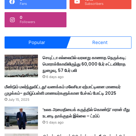
Fans
Subscribers
0
Followers
Popular
Recent
செயுட்டா எல்லையில் வரலாறு காணாத நெருக்கடி;
மொராக்கோவிலிருந்து 60,000 பேர் சட்டவிரோத
நுழைவு, 57 பேர் பலி
6 days ago
மீண்டும் மலர்ந்துவிட்டது! வணக்கம் மலேசியா ஏற்பாட்டிலான மாணவர்
முழக்கம்- தமிழ்ப்பள்ளி மாணவர்களுக்கான பேச்சுப் போட்டி 2025
July 15, 2025
‘உலக அமைதியைக் கருத்தில் கொண்டு’ ஈரான் மீது
உடனடி தாக்குதல் இல்லை – ட்ரம்ப்
5 days ago