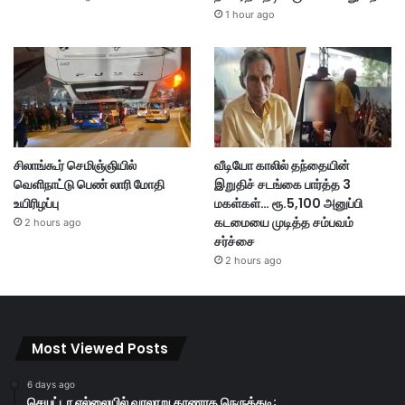
1 hour ago
சிலாங்கூர் செமிஞ்ஞியில்
வீடியோ காலில் தந்தையின்
வெளிநாட்டு பெண் லாரி மோதி
இறுதிச் சடங்கை பார்த்த 3
உயிரிழப்பு
மகள்கள்… ரூ.5,100 அனுப்பி
கடமையை முடித்த சம்பவம்
2 hours ago
சர்ச்சை
2 hours ago
Most Viewed Posts
6 days ago
செயுட்டா எல்லையில் வரலாறு காணாத நெருக்கடி;