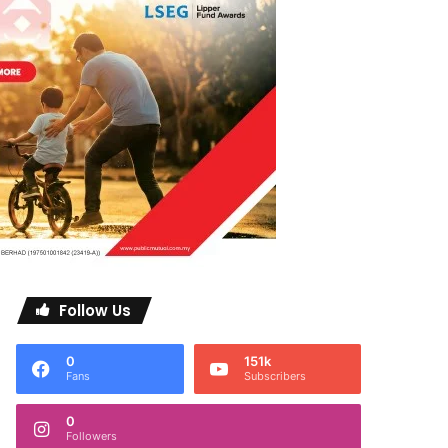
Follow Us
0
151k
Fans
Subscribers
0
Followers