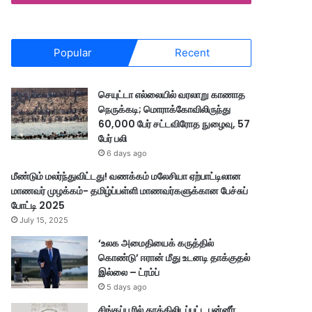
Popular
Recent
செயுட்டா எல்லையில் வரலாறு காணாத
நெருக்கடி; மொராக்கோவிலிருந்து
60,000 பேர் சட்டவிரோத நுழைவு, 57
பேர் பலி
6 days ago
மீண்டும் மலர்ந்துவிட்டது! வணக்கம் மலேசியா ஏற்பாட்டிலான
மாணவர் முழக்கம்- தமிழ்ப்பள்ளி மாணவர்களுக்கான பேச்சுப்
போட்டி 2025
July 15, 2025
‘உலக அமைதியைக் கருத்தில்
கொண்டு’ ஈரான் மீது உடனடி தாக்குதல்
இல்லை – ட்ரம்ப்
5 days ago
சிங்கப்பூரில் தூக்கிலிடப்பட்ட பன்னீர்