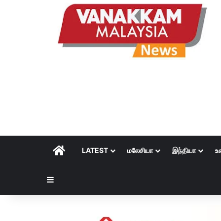
HOME
LATEST
மலேசியா
இந்தியா
உ
Sidebar