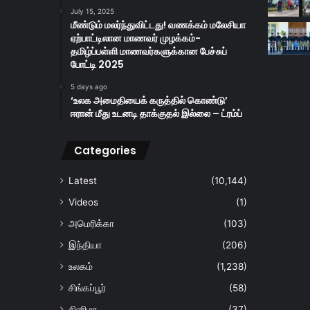
July 15, 2025
மீண்டும் மலர்ந்துவிட்டது! வணக்கம் மலேசியா
ஏற்பாட்டிலான மாணவர் முழக்கம்-
தமிழ்ப்பள்ளி மாணவர்களுக்கான பேச்சுப்
போட்டி 2025
5 days ago
‘உலக அமைதியைக் கருத்தில் கொண்டு’
ஈரான் மீது உடனடி தாக்குதல் இல்லை – ட்ரம்ப்
Categories
Latest
(10,144)
Videos
(1)
அமெரிக்கா
(103)
இந்தியா
(206)
உலகம்
(1,238)
சிங்கப்பூர்
(58)
சினிமா
(37)