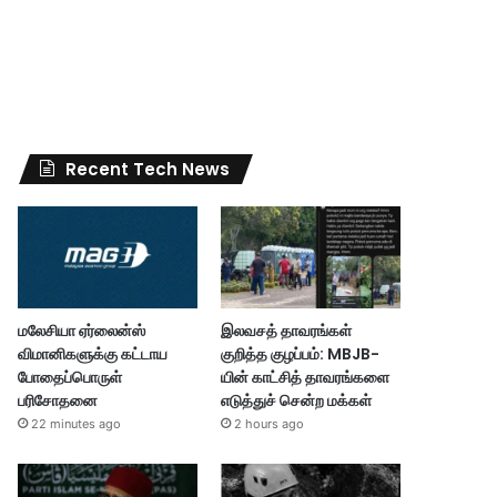
Recent Tech News
மலேசியா ஏர்லைன்ஸ்
இலவசத் தாவரங்கள்
விமானிகளுக்கு கட்டாய
குறித்த குழப்பம்: MBJB-
போதைப்பொருள்
யின் காட்சித் தாவரங்களை
பரிசோதனை
எடுத்துச் சென்ற மக்கள்
22 minutes ago
2 hours ago