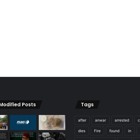
 Modified Posts
Tags
after
anwar
arrested
c
dies
Fire
found
in