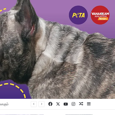
Facebook
X
YouTube
Instagram
Random Article
Sidebar