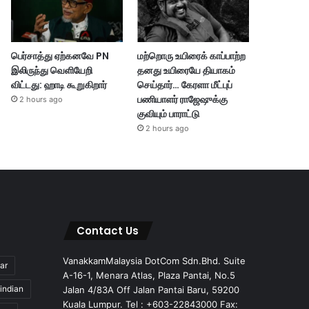
பெர்சாத்து ஏற்கனவே PN
மற்றொரு உயிரைக் காப்பாற்ற
இலிருந்து வெளியேறி
தனது உயிரையே தியாகம்
விட்டது: ஹாடி கூறுகிறார்
செய்தார்… கேரளா மீட்புப்
பணியாளர் ராஜேஷுக்கு
2 hours ago
குவியும் பாராட்டு
2 hours ago
Contact Us
VanakkamMalaysia DotCom Sdn.Bhd. Suite
ar
A-16-1, Menara Atlas, Plaza Pantai, No.5
indian
Jalan 4/83A Off Jalan Pantai Baru, 59200
Kuala Lumpur. Tel : +603-22843000 Fax: