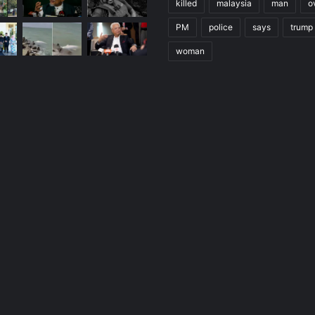
killed
malaysia
man
o
PM
police
says
trump
woman