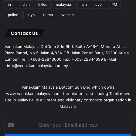
in
indian
killed
malaysia
man
over
PM
police
says
trump
woman
Contact Us
VanakkamMalaysia DotCom Sdn.Bhd. Suite A-16-1, Menara Atlas,
Plaza Pantai, No.5 Jalan 4/83A Off Jalan Pantai Baru, 59200 Kuala
Lumpur. Tel : +603-22843000 Fax: +603-22844699 E-Mail
: info@vanakkammalaysia.com.my
Vanakkam Malaysia Dotcom Sdn Bhd which owns
www.vanakkammalaysia.com, the pioneer and leading Tamil news
site in Malaysia, is a vibrant and visionary corporate organization in
Malaysia.
Enter
your
Email