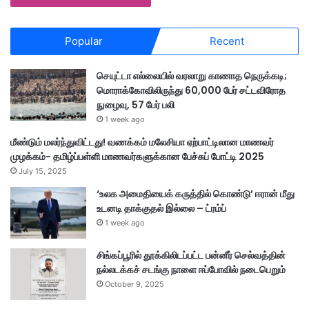
Popular
Recent
செயுட்டா எல்லையில் வரலாறு காணாத நெருக்கடி;
மொராக்கோவிலிருந்து 60,000 பேர் சட்டவிரோத
நுழைவு, 57 பேர் பலி
1 week ago
மீண்டும் மலர்ந்துவிட்டது! வணக்கம் மலேசியா ஏற்பாட்டிலான மாணவர்
முழக்கம்- தமிழ்ப்பள்ளி மாணவர்களுக்கான பேச்சுப் போட்டி 2025
July 15, 2025
‘உலக அமைதியைக் கருத்தில் கொண்டு’ ஈரான் மீது
உடனடி தாக்குதல் இல்லை – ட்ரம்ப்
1 week ago
சிங்கப்பூரில் தூக்கிலிடப்பட்ட பன்னீர் செல்வத்தின்
நல்லடக்கச் சடங்கு நாளை ஈப்போவில் நடைபெறும்
October 9, 2025