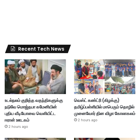
Recent Tech News
உடல்நலம் குறித்த வதந்திகளுக்கு
வெஸ்ட் கண்ட்ரி (கிழக்கு)
நடுவே மொஜ்தபா கமேனியின்
தமிழ்ப்பள்ளியில் மாபெரும் தொழில்
புதிய வீடியோவை வெளியிட்ட
முனைவோர் தின விழா கோலாகலம்
ஈரான் ஊடகம்
2 hours ago
2 hours ago