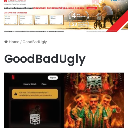
Home
/
GoodBadUgly
GoodBadUgly