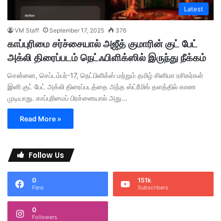
Latest
VM Staff
September 17, 2025
376
காப்புரிமை சர்ச்சையால் அஜீத் குமாரின் குட் பேட்
அக்லி திரைப்படம் நெட்ஃபிளிக்ஸில் இருந்து நீக்கம்
சென்னை, செப்டம்பர்-17, நெட்பிளிக்ஸ் மற்றும் தமிழ் சினிமா ரசிகர்கள்
இனி குட் பேட் அக்லி திரைப்படத்தை அந்த ஸ்ட்ரீமிங் தளத்தில் காண
முடியாது. காப்புரிமைப் பிரச்னையால் அது…
Read More »
Follow Us
0
151k
Fans
Subscribers
0
Followers