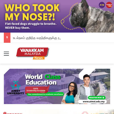
உடல்நலம் குறித்த வதந்திகளுக்கு நடுவே மொஜ்தபா கமேனியின் புதிய வீடியோவை வெளியிட்ட ஈரான் ஊடகம்
Menu