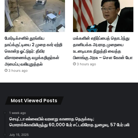
போர்டிக்சனில் தூங்கிய
மக்களின் எதிர்ப்பைத் தொடர்ந்து
நாய்க்குட்டியை 2 முறை கார் ஏற்றி
தானியக்க அபராத முறையை
கொன்ற ஓட்டுநர்: தீவிர
உடனடியாக நிறுத்தி வைத்த
விசாரணைக்கு வழக்கறிஞர்கள்
பினாங்கு அரசு – சௌ கோன் யோ
அமைப்பு வலியுறுத்தல்
3 hours ago
3 hours ago
Most Viewed Posts
1 week ago
செயுட்டா எல்லையில் வரலாறு காணாத நெருக்கடி;
மொராக்கோவிலிருந்து 60,000 பேர் சட்டவிரோத நுழைவு, 57 பேர் பலி
July 15, 2025