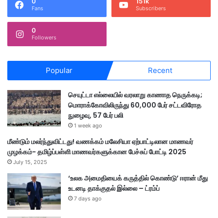
0
151k
Fans
Subscribers
0
Followers
Popular
Recent
செயுட்டா எல்லையில் வரலாறு காணாத நெருக்கடி;
மொராக்கோவிலிருந்து 60,000 பேர் சட்டவிரோத
நுழைவு, 57 பேர் பலி
1 week ago
மீண்டும் மலர்ந்துவிட்டது! வணக்கம் மலேசியா ஏற்பாட்டிலான மாணவர்
முழக்கம்- தமிழ்ப்பள்ளி மாணவர்களுக்கான பேச்சுப் போட்டி 2025
July 15, 2025
‘உலக அமைதியைக் கருத்தில் கொண்டு’ ஈரான் மீது
உடனடி தாக்குதல் இல்லை – ட்ரம்ப்
7 days ago