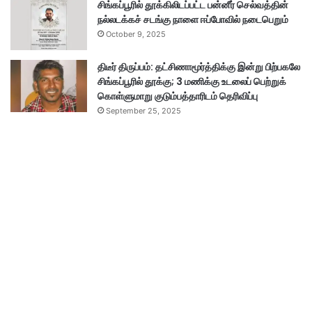
சிங்கப்பூரில் தூக்கிலிடப்பட்ட பன்னீர் செல்வத்தின்
நல்லடக்கச் சடங்கு நாளை ஈப்போவில் நடைபெறும்
October 9, 2025
திடீர் திருப்பம்: தட்சிணாமூர்த்திக்கு இன்று பிற்பகலே
சிங்கப்பூரில் தூக்கு; 3 மணிக்கு உடலைப் பெற்றுக்
கொள்ளுமாறு குடும்பத்தாரிடம் தெரிவிப்பு
September 25, 2025