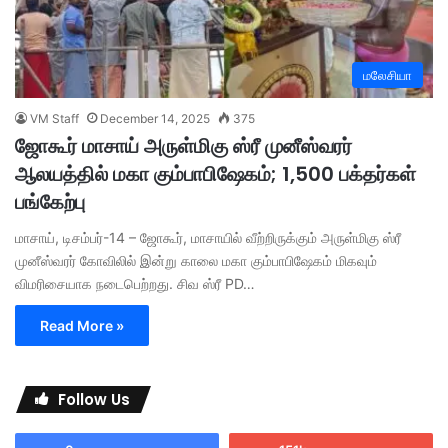
மலேசியா
VM Staff
December 14, 2025
375
ஜோகூர் மாசாய் அருள்மிகு ஸ்ரீ முனீஸ்வரர்
ஆலயத்தில் மகா கும்பாபிஷேகம்; 1,500 பக்தர்கள்
பங்கேற்பு
மாசாய், டிசம்பர்-14 – ஜோகூர், மாசாயில் வீற்றிருக்கும் அருள்மிகு ஸ்ரீ
முனீஸ்வரர் கோவிலில் இன்று காலை மகா கும்பாபிஷேகம் மிகவும்
விமரிசையாக நடைபெற்றது. சிவ ஸ்ரீ PD…
Read More »
Follow Us