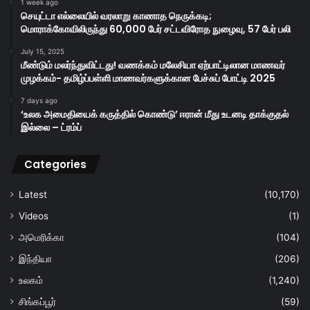
1 week ago
செயுட்டா எல்லையில் வரலாறு காணாத நெருக்கடி;
மொராக்கோவிலிருந்து 60,000 பேர் சட்டவிரோத நுழைவு, 57 பேர் பலி
July 15, 2025
மீண்டும் மலர்ந்துவிட்டது! வணக்கம் மலேசியா ஏற்பாட்டிலான மாணவர்
முழக்கம்- தமிழ்ப்பள்ளி மாணவர்களுக்கான பேச்சுப் போட்டி 2025
7 days ago
‘உலக அமைதியைக் கருத்தில் கொண்டு’ ஈரான் மீது உடனடி தாக்குதல்
இல்லை – ட்ரம்ப்
Categories
Latest
(10,170)
Videos
(1)
அமெரிக்கா
(104)
இந்தியா
(206)
உலகம்
(1,240)
சிங்கப்பூர்
(59)