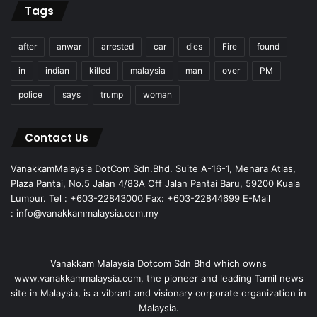
Tags
after
anwar
arrested
car
dies
Fire
found
in
indian
killed
malaysia
man
over
PM
police
says
trump
woman
Contact Us
VanakkamMalaysia DotCom Sdn.Bhd. Suite A-16-1, Menara Atlas,
Plaza Pantai, No.5 Jalan 4/83A Off Jalan Pantai Baru, 59200 Kuala
Lumpur. Tel : +603-22843000 Fax: +603-22844699 E-Mail
: info@vanakkammalaysia.com.my
Vanakkam Malaysia Dotcom Sdn Bhd which owns
www.vanakkammalaysia.com, the pioneer and leading Tamil news
site in Malaysia, is a vibrant and visionary corporate organization in
Malaysia.