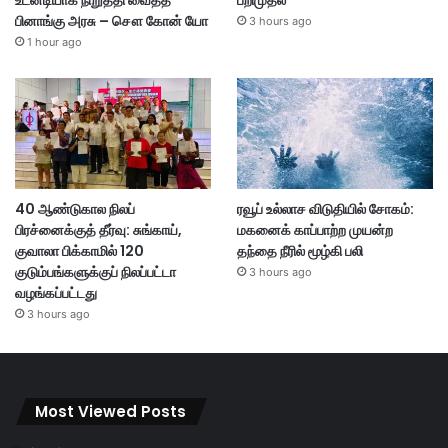
உடனடியாக நிறுத்தி வைத்த
பறிமுதல்
பினாங்கு அரசு – சௌ கோன் யோ
3 hours ago
1 hour ago
40 ஆண்டுகால நிலப்
ரவூப் உல்லாச விடுதியில் சோகம்:
பிரச்னைக்குத் தீர்வு: சுங்காய்,
மகனைக் காப்பாற்ற முயன்ற
குவாலா பிக்காமில் 120
தந்தை நீரில் மூழ்கி பலி
குடும்பங்களுக்குப் நிலப்பட்டா
3 hours ago
வழங்கப்பட்டது
3 hours ago
Most Viewed Posts