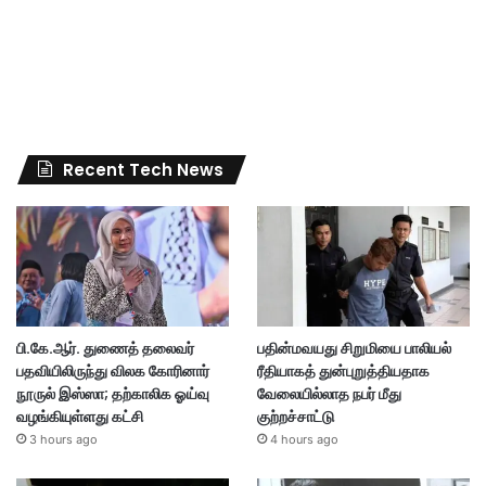
Recent Tech News
பி.கே.ஆர். துணைத் தலைவர்
பதின்மவயது சிறுமியை பாலியல்
பதவியிலிருந்து விலக கோரினார்
ரீதியாகத் துன்புறுத்தியதாக
நூருல் இஸ்ஸா; தற்காலிக ஓய்வு
வேலையில்லாத நபர் மீது
வழங்கியுள்ளது கட்சி
குற்றச்சாட்டு
3 hours ago
4 hours ago