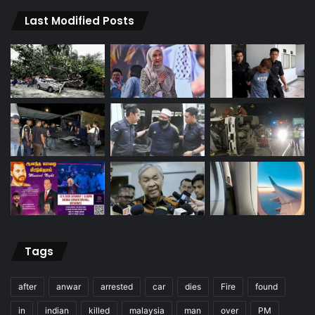
Last Modified Posts
Tags
after
anwar
arrested
car
dies
Fire
found
in
indian
killed
malaysia
man
over
PM