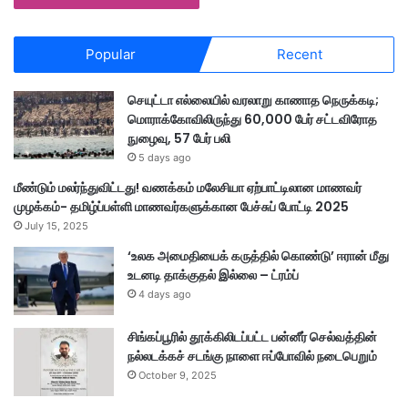
Popular
Recent
செயுட்டா எல்லையில் வரலாறு காணாத நெருக்கடி;
மொராக்கோவிலிருந்து 60,000 பேர் சட்டவிரோத
நுழைவு, 57 பேர் பலி
5 days ago
மீண்டும் மலர்ந்துவிட்டது! வணக்கம் மலேசியா ஏற்பாட்டிலான மாணவர்
முழக்கம்- தமிழ்ப்பள்ளி மாணவர்களுக்கான பேச்சுப் போட்டி 2025
July 15, 2025
‘உலக அமைதியைக் கருத்தில் கொண்டு’ ஈரான் மீது
உடனடி தாக்குதல் இல்லை – ட்ரம்ப்
4 days ago
சிங்கப்பூரில் தூக்கிலிடப்பட்ட பன்னீர் செல்வத்தின்
நல்லடக்கச் சடங்கு நாளை ஈப்போவில் நடைபெறும்
October 9, 2025