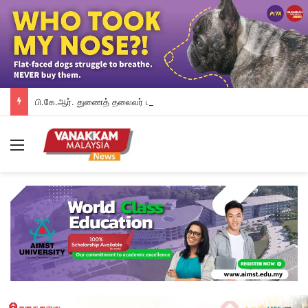
பி.கே.ஆர். துணைத் தலைவர் பதவியிலிருந்து விலக கோரினார் நூருல் இஸ்ஸா; தற்காலிக ஓய்வு வழங்கியுள்ளது கட்சி
Menu