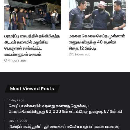
பராமரிப்பு மையத்தில் தங்கியிருந்த
மகளை கொலை செய்த முன்னாள்
ஆடவர் தலையில் மழுங்கிய
ராணுவ வீரருக்கு 40 ஆண்டு
பொருளால் தாக்கப்பட்ட
சிறை, 12 பிரம்படி
காயங்களுடன் மரணம்
5 hours ago
4 hours ago
Most Viewed Posts
5 days ago
செயுட்டா எல்லையில் வரலாறு காணாத நெருக்கடி;
மொராக்கோவிலிருந்து 60,000 பேர் சட்டவிரோத நுழைவு, 57 பேர் பலி
July 15, 2025
மீண்டும் மலர்ந்துவிட்டது! வணக்கம் மலேசியா ஏற்பாட்டிலான மாணவர்