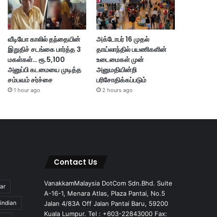
வீடியோ காலில் தந்தையின்
அக்டோபர் 16 முதல்
இறுதிச் சடங்கை பார்த்த 3
தாய்லாந்தில் பயணிகளின்
மகள்கள்… ரூ.5,100
உடைமைகள் முன்
அனுப்பி கடமையை முடித்த
அனுமதியின்றி
சம்பவம் சர்ச்சை
பரிசோதிக்கப்படும்
1 hour ago
2 hours ago
Contact Us
VanakkamMalaysia DotCom Sdn.Bhd. Suite
ar
A-16-1, Menara Atlas, Plaza Pantai, No.5
indian
Jalan 4/83A Off Jalan Pantai Baru, 59200
Kuala Lumpur. Tel : +603-22843000 Fax: