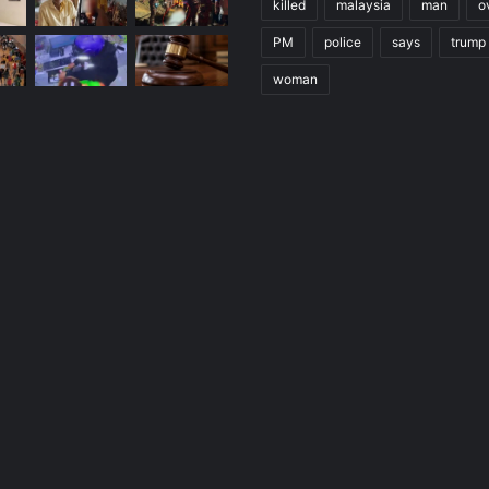
killed
malaysia
man
o
PM
police
says
trump
woman