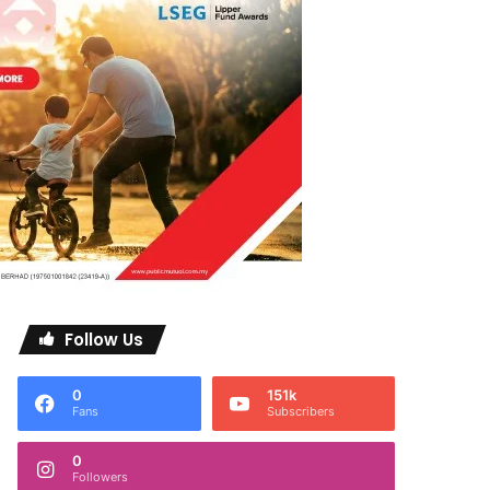
Follow Us
0
151k
Fans
Subscribers
0
Followers