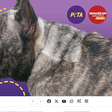
Facebook
X
YouTube
Instagram
Random Article
Sidebar