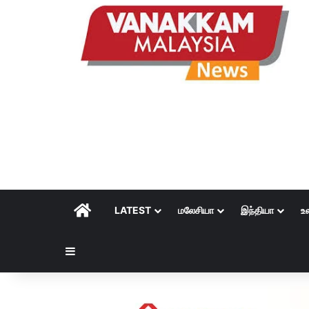
HOME
LATEST
மலேசியா
இந்தியா
உ
Sidebar