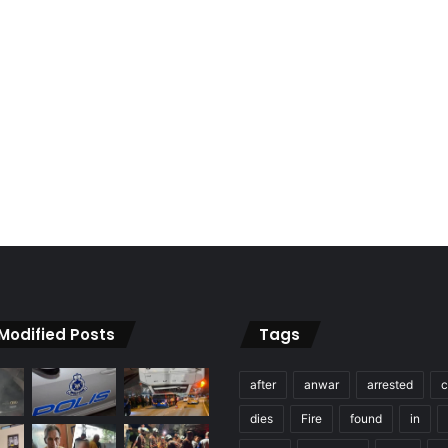
 Modified Posts
Tags
after
anwar
arrested
c
dies
Fire
found
in