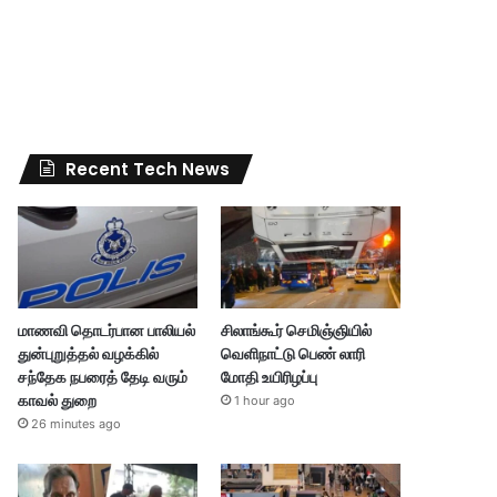
Recent Tech News
மாணவி தொடர்பான பாலியல்
சிலாங்கூர் செமிஞ்ஞியில்
துன்புறுத்தல் வழக்கில்
வெளிநாட்டு பெண் லாரி
சந்தேக நபரைத் தேடி வரும்
மோதி உயிரிழப்பு
காவல் துறை
1 hour ago
26 minutes ago