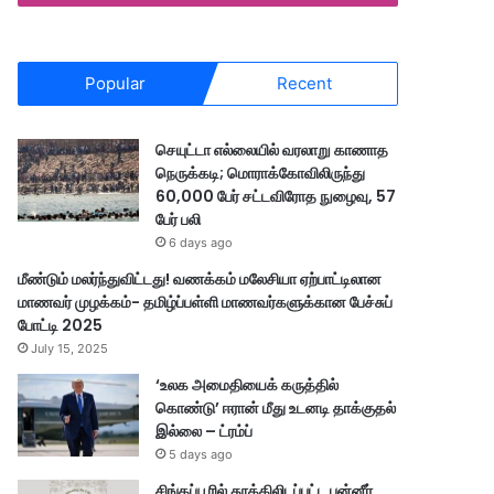
Popular
Recent
செயுட்டா எல்லையில் வரலாறு காணாத
நெருக்கடி; மொராக்கோவிலிருந்து
60,000 பேர் சட்டவிரோத நுழைவு, 57
பேர் பலி
6 days ago
மீண்டும் மலர்ந்துவிட்டது! வணக்கம் மலேசியா ஏற்பாட்டிலான
மாணவர் முழக்கம்- தமிழ்ப்பள்ளி மாணவர்களுக்கான பேச்சுப்
போட்டி 2025
July 15, 2025
‘உலக அமைதியைக் கருத்தில்
கொண்டு’ ஈரான் மீது உடனடி தாக்குதல்
இல்லை – ட்ரம்ப்
5 days ago
சிங்கப்பூரில் தூக்கிலிடப்பட்ட பன்னீர்