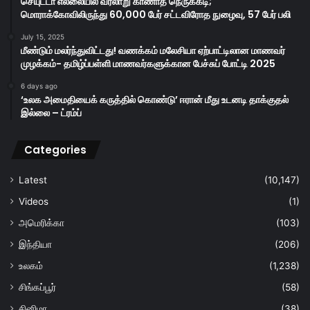
செயுட்டா எல்லையில் வரலாறு காணாத நெருக்கடி;
மொராக்கோவிலிருந்து 60,000 பேர் சட்டவிரோத நுழைவு, 57 பேர் பலி
July 15, 2025
மீண்டும் மலர்ந்துவிட்டது! வணக்கம் மலேசியா ஏற்பாட்டிலான மாணவர்
முழக்கம்- தமிழ்ப்பள்ளி மாணவர்களுக்கான பேச்சுப் போட்டி 2025
6 days ago
‘உலக அமைதியைக் கருத்தில் கொண்டு’ ஈரான் மீது உடனடி தாக்குதல்
இல்லை – ட்ரம்ப்
Categories
Latest
(10,147)
Videos
(1)
அமெரிக்கா
(103)
இந்தியா
(206)
உலகம்
(1,238)
சிங்கப்பூர்
(58)
சினிமா
(38)