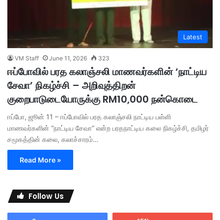
Latest
VM Staff
June 11, 2026
323
ஈப்போவில் பரத கலாஞ்சலி மாணவர்களின் ‘நாட்டிய
சேவா’ நிகழ்ச்சி – அறிவுத்திறன்
குறைபாடுடையோருக்கு RM10,000 நன்கொடை
ஈப்போ, ஜூன் 11 – ஈப்போவில் பரத கலாஞ்சலி நாட்டிய பள்ளி
மாணவர்களின் “நாட்டிய சேவா” என்ற பரதநாட்டிய கலை நிகழ்ச்சி, தமிழர்
சமூகத்தின் கலை, கலாச்சாரம்…
Read More »
Follow Us