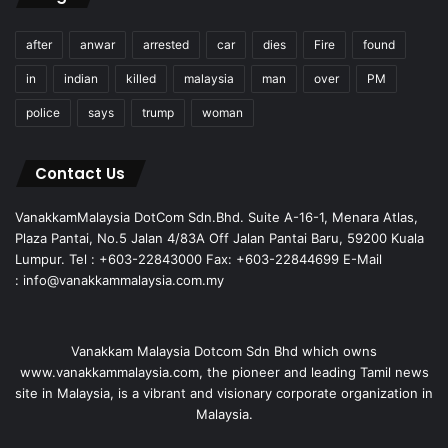
after
anwar
arrested
car
dies
Fire
found
in
indian
killed
malaysia
man
over
PM
police
says
trump
woman
Contact Us
VanakkamMalaysia DotCom Sdn.Bhd. Suite A-16-1, Menara Atlas,
Plaza Pantai, No.5 Jalan 4/83A Off Jalan Pantai Baru, 59200 Kuala
Lumpur. Tel : +603-22843000 Fax: +603-22844699 E-Mail
: info@vanakkammalaysia.com.my
Vanakkam Malaysia Dotcom Sdn Bhd which owns
www.vanakkammalaysia.com, the pioneer and leading Tamil news
site in Malaysia, is a vibrant and visionary corporate organization in
Malaysia.