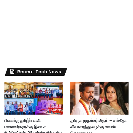
Recent Tech News
பினாங்கு தமிழ்ப்பள்ளி
தமிழக முதல்வர் விஜய் – சங்கீதா
மாணவர்களுக்கு இலவச
விவாகரத்து வழக்கு வாபஸ்