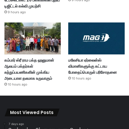
டேப்லெட்கள்; 28 பள்ளிகளில் புதிய
9 hours ago
டிஜிட்டல் கல்வி முயற்சி
9 hours ago
கம்பார் ஸ்ரீ ராம பக்த ஹனுமான்
மலேசியா ஏர்லைன்ஸ்
ஆலயம் பக்தர்கள்
விமானிகளுக்கு கட்டாய
சுற்றுப்பயணிகளின் முக்கிய
போதைப்பொருள் பரிசோதனை
அடையாள தலமாக உருவாகும்
10 hours ago
10 hours ago
Most Viewed Posts
7 days ago