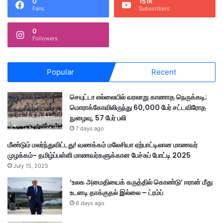
0
151k
Fans
Subscribers
0
Followers
Popular
Recent
செயுட்டா எல்லையில் வரலாறு காணாத நெருக்கடி;
மொராக்கோவிலிருந்து 60,000 பேர் சட்டவிரோத
நுழைவு, 57 பேர் பலி
7 days ago
மீண்டும் மலர்ந்துவிட்டது! வணக்கம் மலேசியா ஏற்பாட்டிலான மாணவர்
முழக்கம்- தமிழ்ப்பள்ளி மாணவர்களுக்கான பேச்சுப் போட்டி 2025
July 15, 2025
‘உலக அமைதியைக் கருத்தில் கொண்டு’ ஈரான் மீது
உடனடி தாக்குதல் இல்லை – ட்ரம்ப்
6 days ago