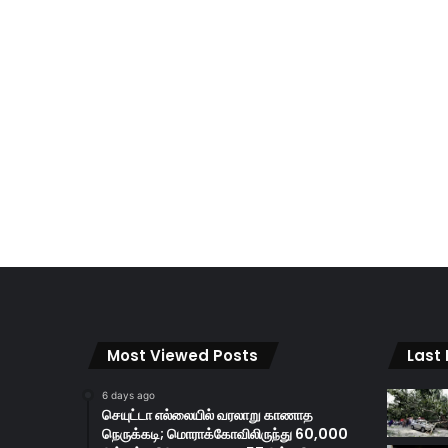
Most Viewed Posts
Last
6 days ago
செயுட்டா எல்லையில் வரலாறு காணாத
நெருக்கடி; மொராக்கோவிலிருந்து 60,000