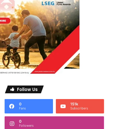
Follow Us
0
151k
Fans
Subscribers
0
Followers