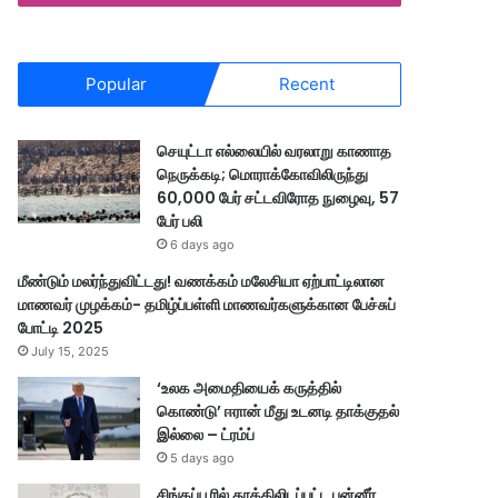
Popular
Recent
செயுட்டா எல்லையில் வரலாறு காணாத
நெருக்கடி; மொராக்கோவிலிருந்து
60,000 பேர் சட்டவிரோத நுழைவு, 57
பேர் பலி
6 days ago
மீண்டும் மலர்ந்துவிட்டது! வணக்கம் மலேசியா ஏற்பாட்டிலான
மாணவர் முழக்கம்- தமிழ்ப்பள்ளி மாணவர்களுக்கான பேச்சுப்
போட்டி 2025
July 15, 2025
‘உலக அமைதியைக் கருத்தில்
கொண்டு’ ஈரான் மீது உடனடி தாக்குதல்
இல்லை – ட்ரம்ப்
5 days ago
சிங்கப்பூரில் தூக்கிலிடப்பட்ட பன்னீர்