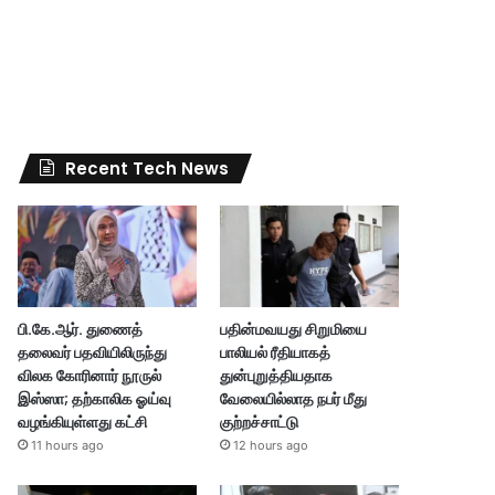
Recent Tech News
பி.கே.ஆர். துணைத்
பதின்மவயது சிறுமியை
தலைவர் பதவியிலிருந்து
பாலியல் ரீதியாகத்
விலக கோரினார் நூருல்
துன்புறுத்தியதாக
இஸ்ஸா; தற்காலிக ஓய்வு
வேலையில்லாத நபர் மீது
வழங்கியுள்ளது கட்சி
குற்றச்சாட்டு
11 hours ago
12 hours ago