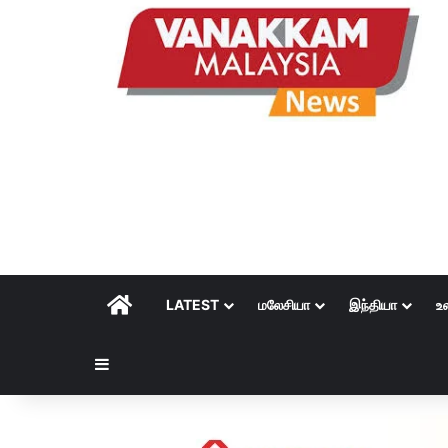
HOME
LATEST
மலேசியா
இந்தியா
உ
Sidebar