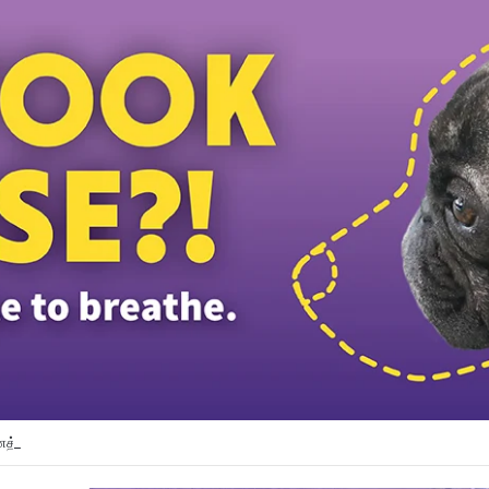
த் தலைவர் பதவியிலிருந்து விலக கோரினார் நூருல் இஸ்ஸா; தற்காலிக ஓய்வு வழங்கி