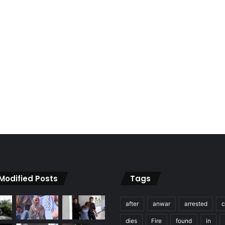
 Modified Posts
Tags
after
anwar
arrested
c
dies
Fire
found
in