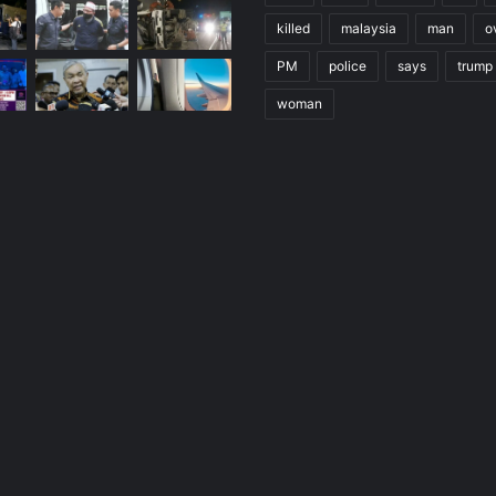
killed
malaysia
man
o
PM
police
says
trump
woman