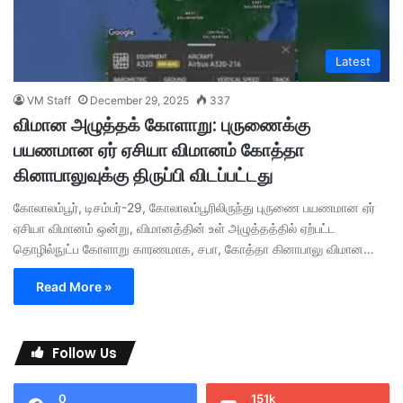
Latest
VM Staff
December 29, 2025
337
விமான அழுத்தக் கோளாறு: புருணைக்கு
பயணமான ஏர் ஏசியா விமானம் கோத்தா
கினாபாலுவுக்கு திருப்பி விடப்பட்டது
கோலாலம்பூர், டிசம்பர்-29, கோலாலம்பூரிலிருந்து புருணை பயணமான ஏர்
ஏசியா விமானம் ஒன்று, விமானத்தின் உள் அழுத்தத்தில் ஏற்பட்ட
தொழில்நுட்ப கோளாறு காரணமாக, சபா, கோத்தா கினாபாலு விமான…
Read More »
Follow Us
0
151k