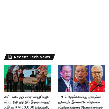
Recent Tech News
பெட்டாலிங் குர்ட்வாரா சாஹிப் புதிய
IJN-ல் நேரில் சென்று ஃபாடில்லா
கட்டட நிதி திரட்டும் இரவு விருந்து:
யூசோஃப், இஸ்மாயில் சப்ரியைச்
ம.இ.கா RM 50,000 நிதியுதவி,
சந்தித்த பிரதமர் அன்வார் மற்றும்