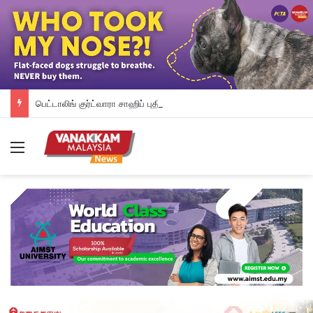
பெட்டாலிங் குர்ட்வாரா சாஹிப் புதிய கட்டட நிதி திரட்டும் இரவு விருந்து: ம.இ.கா RM 50,000 நிதியுதவி, சீக்கிய சமூகத்துக்கான ஆதரவு தொடரும் – விக்னேஸ்வரன் உறுதி
Menu