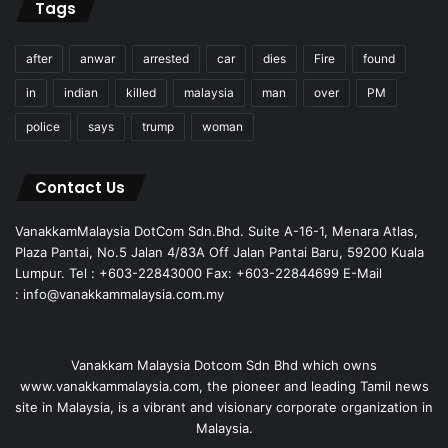
Tags
after
anwar
arrested
car
dies
Fire
found
in
indian
killed
malaysia
man
over
PM
police
says
trump
woman
Contact Us
VanakkamMalaysia DotCom Sdn.Bhd. Suite A-16-1, Menara Atlas,
Plaza Pantai, No.5 Jalan 4/83A Off Jalan Pantai Baru, 59200 Kuala
Lumpur. Tel : +603-22843000 Fax: +603-22844699 E-Mail
: info@vanakkammalaysia.com.my
Vanakkam Malaysia Dotcom Sdn Bhd which owns
www.vanakkammalaysia.com, the pioneer and leading Tamil news
site in Malaysia, is a vibrant and visionary corporate organization in
Malaysia.