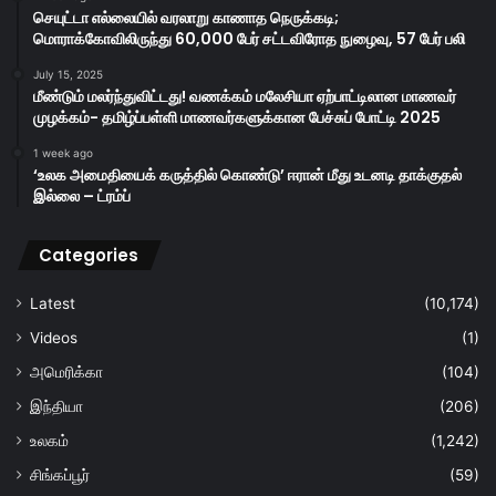
செயுட்டா எல்லையில் வரலாறு காணாத நெருக்கடி;
மொராக்கோவிலிருந்து 60,000 பேர் சட்டவிரோத நுழைவு, 57 பேர் பலி
July 15, 2025
மீண்டும் மலர்ந்துவிட்டது! வணக்கம் மலேசியா ஏற்பாட்டிலான மாணவர்
முழக்கம்- தமிழ்ப்பள்ளி மாணவர்களுக்கான பேச்சுப் போட்டி 2025
1 week ago
‘உலக அமைதியைக் கருத்தில் கொண்டு’ ஈரான் மீது உடனடி தாக்குதல்
இல்லை – ட்ரம்ப்
Categories
Latest
(10,174)
Videos
(1)
அமெரிக்கா
(104)
இந்தியா
(206)
உலகம்
(1,242)
சிங்கப்பூர்
(59)