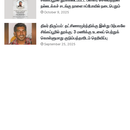
சிங்கப்பூரில் தூக்கிலிடப்பட்ட பன்னீர் செல்வத்தின்
நல்லடக்கச் சடங்கு நாளை ஈப்போவில் நடைபெறும்
October 9, 2025
திடீர் திருப்பம்: தட்சிணாமூர்த்திக்கு இன்று பிற்பகலே
சிங்கப்பூரில் தூக்கு; 3 மணிக்கு உடலைப் பெற்றுக்
கொள்ளுமாறு குடும்பத்தாரிடம் தெரிவிப்பு
September 25, 2025