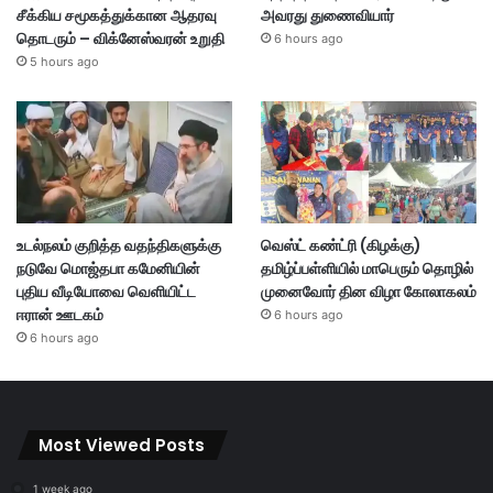
சீக்கிய சமூகத்துக்கான ஆதரவு
அவரது துணைவியார்
தொடரும் – விக்னேஸ்வரன் உறுதி
6 hours ago
5 hours ago
உடல்நலம் குறித்த வதந்திகளுக்கு
வெஸ்ட் கண்ட்ரி (கிழக்கு)
நடுவே மொஜ்தபா கமேனியின்
தமிழ்ப்பள்ளியில் மாபெரும் தொழில்
புதிய வீடியோவை வெளியிட்ட
முனைவோர் தின விழா கோலாகலம்
ஈரான் ஊடகம்
6 hours ago
6 hours ago
Most Viewed Posts
1 week ago