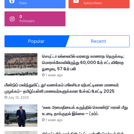
Fans
Subscribers
0
Followers
Popular
Recent
செயுட்டா எல்லையில் வரலாறு காணாத நெருக்கடி;
மொராக்கோவிலிருந்து 60,000 பேர் சட்டவிரோத
நுழைவு, 57 பேர் பலி
1 week ago
மீண்டும் மலர்ந்துவிட்டது! வணக்கம் மலேசியா ஏற்பாட்டிலான மாணவர்
முழக்கம்- தமிழ்ப்பள்ளி மாணவர்களுக்கான பேச்சுப் போட்டி 2025
July 15, 2025
‘உலக அமைதியைக் கருத்தில் கொண்டு’ ஈரான் மீது
உடனடி தாக்குதல் இல்லை – ட்ரம்ப்
1 week ago