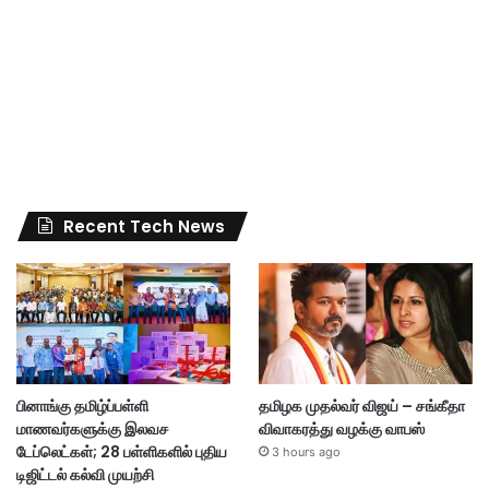
Recent Tech News
பினாங்கு தமிழ்ப்பள்ளி
தமிழக முதல்வர் விஜய் – சங்கீதா
மாணவர்களுக்கு இலவச
விவாகரத்து வழக்கு வாபஸ்
டேப்லெட்கள்; 28 பள்ளிகளில் புதிய
3 hours ago
டிஜிட்டல் கல்வி முயற்சி