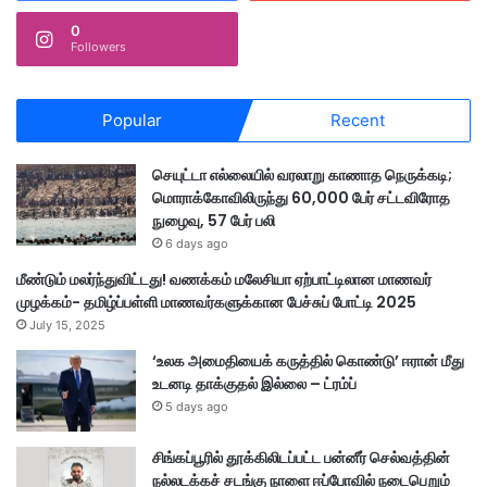
0
Followers
Popular
Recent
செயுட்டா எல்லையில் வரலாறு காணாத நெருக்கடி;
மொராக்கோவிலிருந்து 60,000 பேர் சட்டவிரோத
நுழைவு, 57 பேர் பலி
6 days ago
மீண்டும் மலர்ந்துவிட்டது! வணக்கம் மலேசியா ஏற்பாட்டிலான மாணவர்
முழக்கம்- தமிழ்ப்பள்ளி மாணவர்களுக்கான பேச்சுப் போட்டி 2025
July 15, 2025
‘உலக அமைதியைக் கருத்தில் கொண்டு’ ஈரான் மீது
உடனடி தாக்குதல் இல்லை – ட்ரம்ப்
5 days ago
சிங்கப்பூரில் தூக்கிலிடப்பட்ட பன்னீர் செல்வத்தின்
நல்லடக்கச் சடங்கு நாளை ஈப்போவில் நடைபெறும்