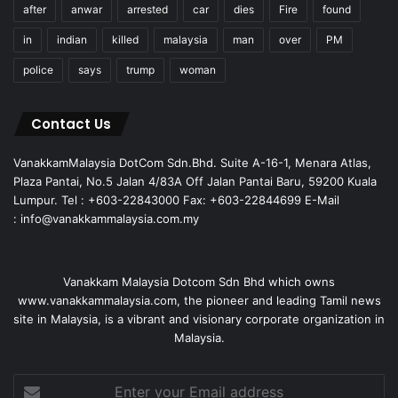
after
anwar
arrested
car
dies
Fire
found
in
indian
killed
malaysia
man
over
PM
police
says
trump
woman
Contact Us
VanakkamMalaysia DotCom Sdn.Bhd. Suite A-16-1, Menara Atlas,
Plaza Pantai, No.5 Jalan 4/83A Off Jalan Pantai Baru, 59200 Kuala
Lumpur. Tel : +603-22843000 Fax: +603-22844699 E-Mail
: info@vanakkammalaysia.com.my
Vanakkam Malaysia Dotcom Sdn Bhd which owns
www.vanakkammalaysia.com, the pioneer and leading Tamil news
site in Malaysia, is a vibrant and visionary corporate organization in
Malaysia.
Enter