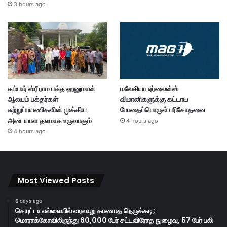
3 hours ago
கம்பார் ஸ்ரீ ராம பக்த ஹனுமான்
மலேசியா ஏர்லைன்ஸ்
ஆலயம் பக்தர்கள்
விமானிகளுக்கு கட்டாய
சுற்றுப்பயணிகளின் முக்கிய
போதைப்பொருள் பரிசோதனை
அடையாள தலமாக உருவாகும்
4 hours ago
4 hours ago
Most Viewed Posts
6 days ago
செயுட்டா எல்லையில் வரலாறு காணாத நெருக்கடி;
மொராக்கோவிலிருந்து 60,000 பேர் சட்டவிரோத நுழைவு, 57 பேர் பலி