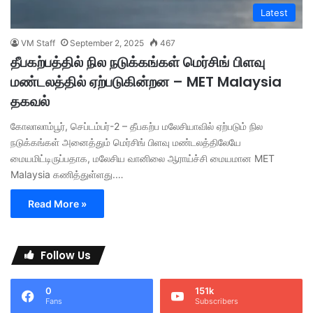
Latest
VM Staff
September 2, 2025
467
தீபகற்பத்தில் நில நடுக்கங்கள் மெர்சிங் பிளவு
மண்டலத்தில் ஏற்படுகின்றன – MET Malaysia
தகவல்
கோலாலாம்பூர், செப்டம்பர்-2 – தீபகற்ப மலேசியாவில் ஏற்படும் நில
நடுக்கங்கள் அனைத்தும் மெர்சிங் பிளவு மண்டலத்திலேயே
மையமிட்டிருப்பதாக, மலேசிய வானிலை ஆராய்ச்சி மையமான MET
Malaysia கணித்துள்ளது.…
Read More »
Follow Us
0
151k
Fans
Subscribers