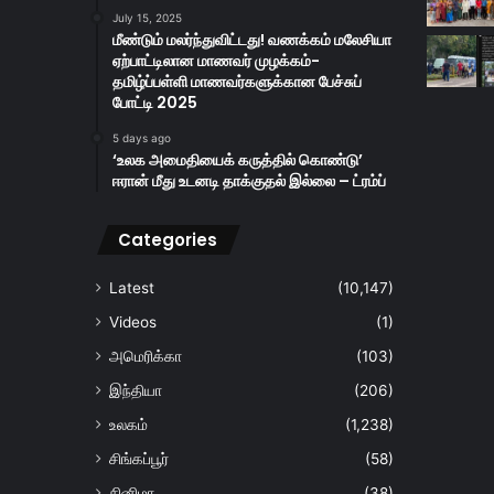
July 15, 2025
மீண்டும் மலர்ந்துவிட்டது! வணக்கம் மலேசியா
ஏற்பாட்டிலான மாணவர் முழக்கம்-
தமிழ்ப்பள்ளி மாணவர்களுக்கான பேச்சுப்
போட்டி 2025
5 days ago
‘உலக அமைதியைக் கருத்தில் கொண்டு’
ஈரான் மீது உடனடி தாக்குதல் இல்லை – ட்ரம்ப்
Categories
Latest
(10,147)
Videos
(1)
அமெரிக்கா
(103)
இந்தியா
(206)
உலகம்
(1,238)
சிங்கப்பூர்
(58)
சினிமா
(38)