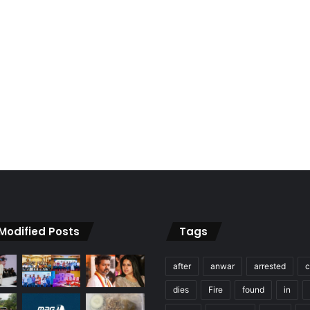
 Modified Posts
Tags
after
anwar
arrested
c
dies
Fire
found
in