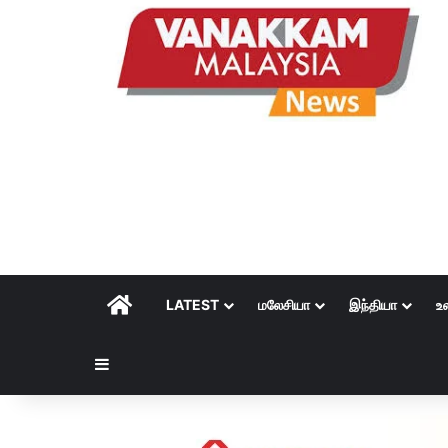
HOME
LATEST
மலேசியா
இந்தியா
உ
Sidebar