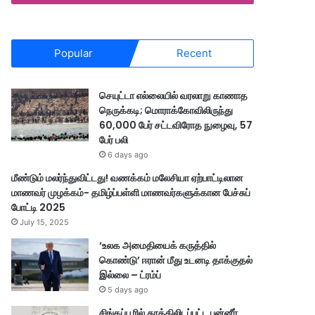
Popular
Recent
செயுட்டா எல்லையில் வரலாறு காணாத
நெருக்கடி; மொராக்கோவிலிருந்து
60,000 பேர் சட்டவிரோத நுழைவு, 57
பேர் பலி
6 days ago
மீண்டும் மலர்ந்துவிட்டது! வணக்கம் மலேசியா ஏற்பாட்டிலான
மாணவர் முழக்கம்- தமிழ்ப்பள்ளி மாணவர்களுக்கான பேச்சுப்
போட்டி 2025
July 15, 2025
‘உலக அமைதியைக் கருத்தில்
கொண்டு’ ஈரான் மீது உடனடி தாக்குதல்
இல்லை – ட்ரம்ப்
5 days ago
சிங்கப்பூரில் தூக்கிலிடப்பட்ட பன்னீர்