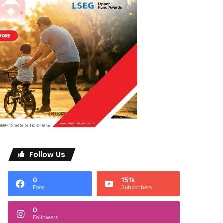
Follow Us
0
151k
Fans
Subscribers
0
Followers