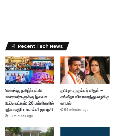
Recent Tech News
பினாங்கு தமிழ்ப்பள்ளி
தமிழக முதல்வர் விஜய் –
மாணவர்களுக்கு இலவச
சங்கீதா விவாகரத்து வழக்கு
டேப்லெட்கள்; 28 பள்ளிகளில்
வாபஸ்
புதிய டிஜிட்டல் கல்வி முயற்சி
54 minutes ago
53 minutes ago