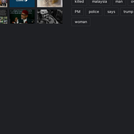
killed
malaysia
man
o
PM
police
says
trump
woman