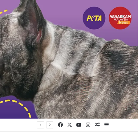
Facebook
X
YouTube
Instagram
Random Article
Sidebar
ற்சி