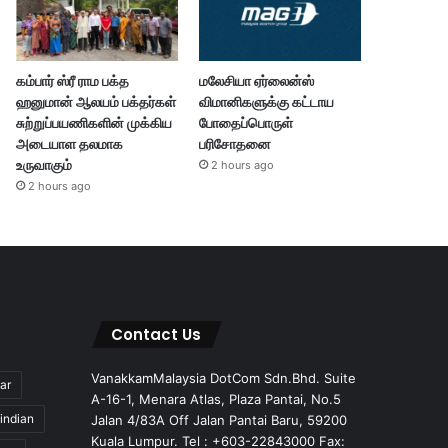
கம்பார் ஸ்ரீ ராம பக்த
மலேசியா ஏர்லைன்ஸ்
ஹனுமான் ஆலயம் பக்தர்கள்
விமானிகளுக்கு கட்டாய
சுற்றுப்பயணிகளின் முக்கிய
போதைப்பொருள்
அடையாள தலமாக
பரிசோதனை
உருவாகும்
2 hours ago
2 hours ago
Contact Us
VanakkamMalaysia DotCom Sdn.Bhd. Suite
ar
A-16-1, Menara Atlas, Plaza Pantai, No.5
indian
Jalan 4/83A Off Jalan Pantai Baru, 59200
Kuala Lumpur. Tel : +603-22843000 Fax: