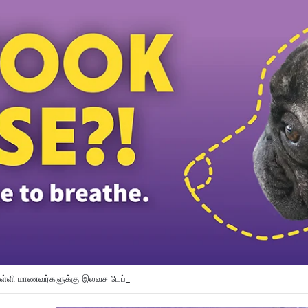
பள்ளி மாணவர்களுக்கு இலவச டேப்லெட்கள்; 28 பள்ளிகளில் புதிய டிஜிட்டல் கல்வி முய