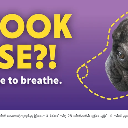
விஜய் – சங்கீதா விவாகரத்து வழக்கு வாபஸ்