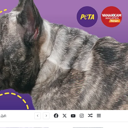
Facebook
X
YouTube
Instagram
Random Article
Sidebar