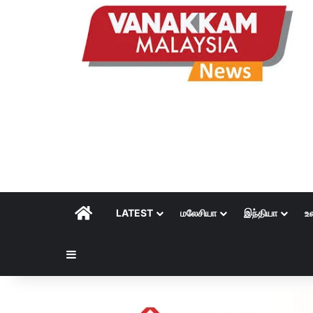
HOME
LATEST
மலேசியா
இந்தியா
உ
Sidebar