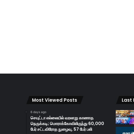
Most Viewed Posts
Last
6 days ago
செயுட்டா எல்லையில் வரலாறு காணாத
நெருக்கடி; மொராக்கோவிலிருந்து 60,000
பேர் சட்டவிரோத நுழைவு, 57 பேர் பலி