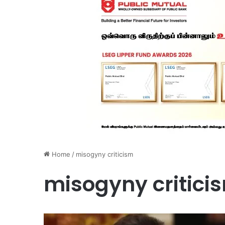
Home
/
misogyny criticism
misogyny critici