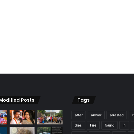
 Modified Posts
Tags
after
anwar
arrested
c
dies
Fire
found
in