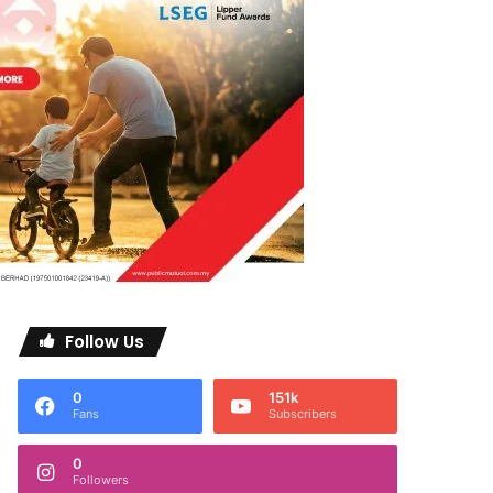
Follow Us
0
151k
Fans
Subscribers
0
Followers