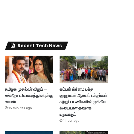
Recent Tech News
தமிழக முதல்வர் விஜய் –
கம்பார் ஸ்ரீ ராம பக்த
சங்கீதா விவாகரத்து வழக்கு
ஹனுமான் ஆலயம் பக்தர்கள்
வாபஸ்
சுற்றுப்பயணிகளின் முக்கிய
அடையாள தலமாக
15 minutes ago
உருவாகும்
1 hour ago