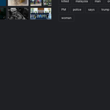
killed
malaysia
man
o
PM
police
says
trump
woman