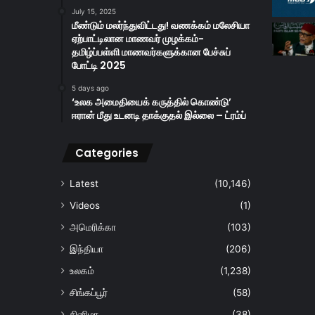
July 15, 2025
மீண்டும் மலர்ந்துவிட்டது! வணக்கம் மலேசியா
ஏற்பாட்டிலான மாணவர் முழக்கம்-
தமிழ்ப்பள்ளி மாணவர்களுக்கான பேச்சுப்
போட்டி 2025
5 days ago
‘உலக அமைதியைக் கருத்தில் கொண்டு’
ஈரான் மீது உடனடி தாக்குதல் இல்லை – ட்ரம்ப்
Categories
Latest
(10,146)
Videos
(1)
அமெரிக்கா
(103)
இந்தியா
(206)
உலகம்
(1,238)
சிங்கப்பூர்
(58)
சினிமா
(38)