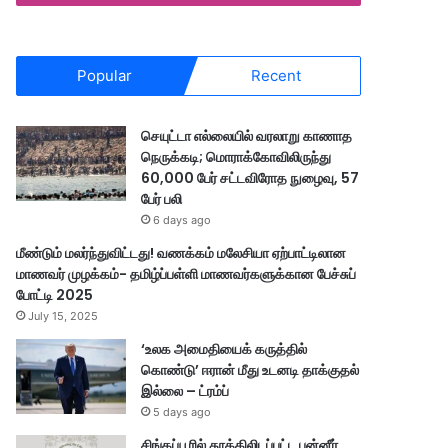
Popular
Recent
செயுட்டா எல்லையில் வரலாறு காணாத
நெருக்கடி; மொராக்கோவிலிருந்து
60,000 பேர் சட்டவிரோத நுழைவு, 57
பேர் பலி
6 days ago
மீண்டும் மலர்ந்துவிட்டது! வணக்கம் மலேசியா ஏற்பாட்டிலான
மாணவர் முழக்கம்- தமிழ்ப்பள்ளி மாணவர்களுக்கான பேச்சுப்
போட்டி 2025
July 15, 2025
‘உலக அமைதியைக் கருத்தில்
கொண்டு’ ஈரான் மீது உடனடி தாக்குதல்
இல்லை – ட்ரம்ப்
5 days ago
சிங்கப்பூரில் தூக்கிலிடப்பட்ட பன்னீர்