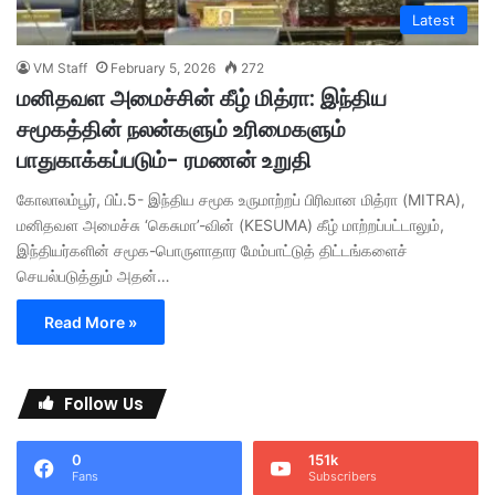
Latest
VM Staff
February 5, 2026
272
மனிதவள அமைச்சின் கீழ் மித்ரா: இந்திய
சமூகத்தின் நலன்களும் உரிமைகளும்
பாதுகாக்கப்படும்- ரமணன் உறுதி
கோலாலம்பூர், பிப்.5- இந்திய சமூக உருமாற்றப் பிரிவான மித்ரா (MITRA),
மனிதவள அமைச்சு ‘கெசுமா’-வின் (KESUMA) கீழ் மாற்றப்பட்டாலும்,
இந்தியர்களின் சமூக-பொருளாதார மேம்பாட்டுத் திட்டங்களைச்
செயல்படுத்தும் அதன்…
Read More »
Follow Us
0
151k
Fans
Subscribers