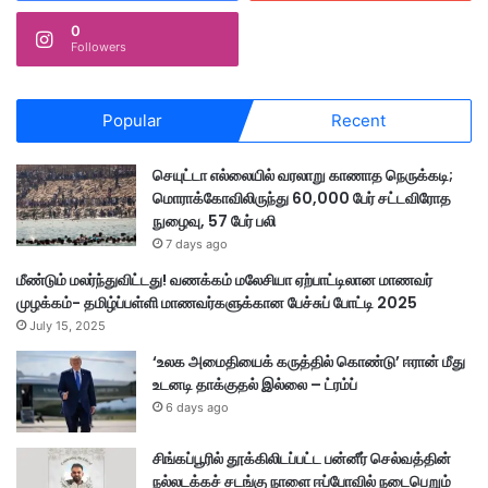
0
Followers
Popular
Recent
செயுட்டா எல்லையில் வரலாறு காணாத நெருக்கடி;
மொராக்கோவிலிருந்து 60,000 பேர் சட்டவிரோத
நுழைவு, 57 பேர் பலி
7 days ago
மீண்டும் மலர்ந்துவிட்டது! வணக்கம் மலேசியா ஏற்பாட்டிலான மாணவர்
முழக்கம்- தமிழ்ப்பள்ளி மாணவர்களுக்கான பேச்சுப் போட்டி 2025
July 15, 2025
‘உலக அமைதியைக் கருத்தில் கொண்டு’ ஈரான் மீது
உடனடி தாக்குதல் இல்லை – ட்ரம்ப்
6 days ago
சிங்கப்பூரில் தூக்கிலிடப்பட்ட பன்னீர் செல்வத்தின்
நல்லடக்கச் சடங்கு நாளை ஈப்போவில் நடைபெறும்