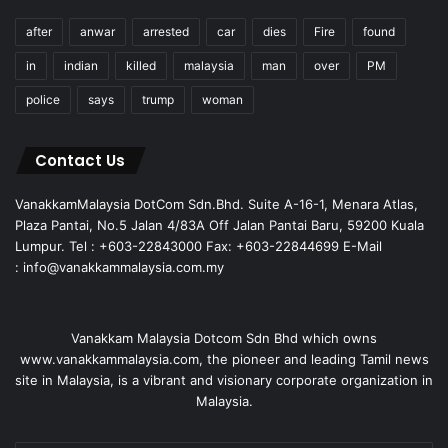
after
anwar
arrested
car
dies
Fire
found
in
indian
killed
malaysia
man
over
PM
police
says
trump
woman
Contact Us
VanakkamMalaysia DotCom Sdn.Bhd. Suite A-16-1, Menara Atlas,
Plaza Pantai, No.5 Jalan 4/83A Off Jalan Pantai Baru, 59200 Kuala
Lumpur. Tel : +603-22843000 Fax: +603-22844699 E-Mail
: info@vanakkammalaysia.com.my
Vanakkam Malaysia Dotcom Sdn Bhd which owns
www.vanakkammalaysia.com, the pioneer and leading Tamil news
site in Malaysia, is a vibrant and visionary corporate organization in
Malaysia.