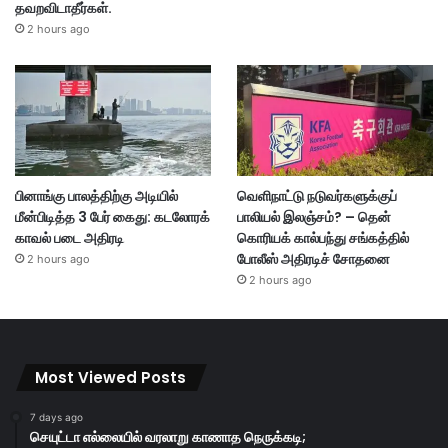
தவறவிடாதீர்கள்.
2 hours ago
பினாங்கு பாலத்திற்கு அடியில்
வெளிநாட்டு நடுவர்களுக்குப்
மீன்பிடித்த 3 பேர் கைது: கடலோரக்
பாலியல் இலஞ்சம்? – தென்
காவல் படை அதிரடி
கொரியக் கால்பந்து சங்கத்தில்
போலீஸ் அதிரடிச் சோதனை
2 hours ago
2 hours ago
Most Viewed Posts
7 days ago
செயுட்டா எல்லையில் வரலாறு காணாத நெருக்கடி;