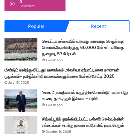
0
Followers
Popular
Recent
செயுட்டா எல்லையில் வரலாறு காணாத நெருக்கடி;
மொராக்கோவிலிருந்து 60,000 பேர் சட்டவிரோத
நுழைவு, 57 பேர் பலி
1 week ago
மீண்டும் மலர்ந்துவிட்டது! வணக்கம் மலேசியா ஏற்பாட்டிலான மாணவர்
முழக்கம்- தமிழ்ப்பள்ளி மாணவர்களுக்கான பேச்சுப் போட்டி 2025
July 15, 2025
‘உலக அமைதியைக் கருத்தில் கொண்டு’ ஈரான் மீது
உடனடி தாக்குதல் இல்லை – ட்ரம்ப்
1 week ago
சிங்கப்பூரில் தூக்கிலிடப்பட்ட பன்னீர் செல்வத்தின்
நல்லடக்கச் சடங்கு நாளை ஈப்போவில் நடைபெறும்
October 9, 2025