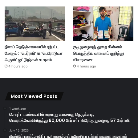
நீலாய் நெடுஞ்சாலையில் ஏற்பட்ட
குடிநுழைவுத் துறை சின்னம்
மோதல் ; ‘பெர்ராரி’ & ‘பெரோடுவா
பொருத்திய வாகனம் குறித்து
அருஸ்’ ஓட்டுநர்கள் சமரசம்
விசாரணை
4 hours ago
4 hours ago
Most Viewed Posts
1 week ago
செயுட்டா எல்லையில் வரலாறு காணாத நெருக்கடி;
மொராக்கோவிலிருந்து 60,000 பேர் சட்டவிரோத நுழைவு, 57 பேர் பலி
July 15, 2025
மீண்டும் மலர்ந்துவிட்டது! வணக்கம் மலேசியா ஏற்பாட்டிலான மாணவர்