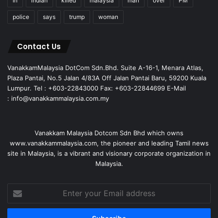
in
indian
killed
malaysia
man
over
PM
police
says
trump
woman
Contact Us
VanakkamMalaysia DotCom Sdn.Bhd. Suite A-16-1, Menara Atlas,
Plaza Pantai, No.5 Jalan 4/83A Off Jalan Pantai Baru, 59200 Kuala
Lumpur. Tel : +603-22843000 Fax: +603-22844699 E-Mail
: info@vanakkammalaysia.com.my
Vanakkam Malaysia Dotcom Sdn Bhd which owns
www.vanakkammalaysia.com, the pioneer and leading Tamil news
site in Malaysia, is a vibrant and visionary corporate organization in
Malaysia.
Enter
your
Email