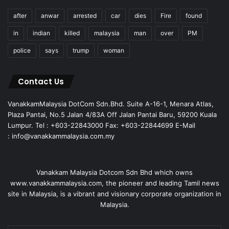
after
anwar
arrested
car
dies
Fire
found
in
indian
killed
malaysia
man
over
PM
police
says
trump
woman
Contact Us
VanakkamMalaysia DotCom Sdn.Bhd. Suite A-16-1, Menara Atlas,
Plaza Pantai, No.5 Jalan 4/83A Off Jalan Pantai Baru, 59200 Kuala
Lumpur. Tel : +603-22843000 Fax: +603-22844699 E-Mail
: info@vanakkammalaysia.com.my
Vanakkam Malaysia Dotcom Sdn Bhd which owns
www.vanakkammalaysia.com, the pioneer and leading Tamil news
site in Malaysia, is a vibrant and visionary corporate organization in
Malaysia.