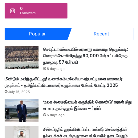
0
Followers
Popular
Recent
செயுட்டா எல்லையில் வரலாறு காணாத நெருக்கடி;
மொராக்கோவிலிருந்து 60,000 பேர் சட்டவிரோத
நுழைவு, 57 பேர் பலி
6 days ago
மீண்டும் மலர்ந்துவிட்டது! வணக்கம் மலேசியா ஏற்பாட்டிலான மாணவர்
முழக்கம்- தமிழ்ப்பள்ளி மாணவர்களுக்கான பேச்சுப் போட்டி 2025
July 15, 2025
‘உலக அமைதியைக் கருத்தில் கொண்டு’ ஈரான் மீது
உடனடி தாக்குதல் இல்லை – ட்ரம்ப்
5 days ago
சிங்கப்பூரில் தூக்கிலிடப்பட்ட பன்னீர் செல்வத்தின்
நல்லடக்கச் சடங்கு நாளை ஈப்போவில் நடைபெறும்