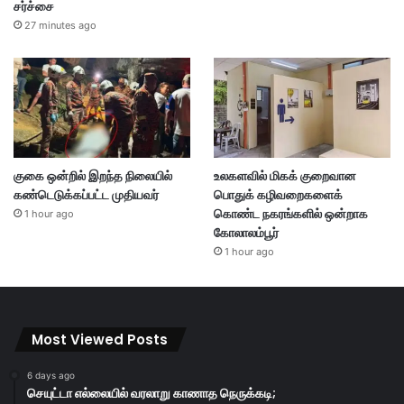
சர்ச்சை
27 minutes ago
குகை ஒன்றில் இறந்த நிலையில்
உலகளவில் மிகக் குறைவான
கண்டெடுக்கப்பட்ட முதியவர்
பொதுக் கழிவறைகளைக்
கொண்ட நகரங்களில் ஒன்றாக
1 hour ago
கோலாலம்பூர்
1 hour ago
Most Viewed Posts
6 days ago
செயுட்டா எல்லையில் வரலாறு காணாத நெருக்கடி;