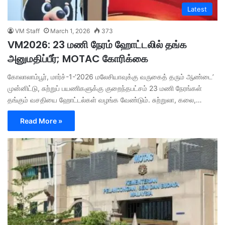
Latest
VM Staff
March 1, 2026
373
VM2026: 23 மணி நேரம் ஹோட்டலில் தங்க
அனுமதிப்பீர்; MOTAC கோரிக்கை
கோலாலாம்பூர், மார்ச்-1-‘2026 மலேசியாவுக்கு வருகைத் தரும் ஆண்டை’
முன்னிட்டு, சுற்றுப் பயணிகளுக்கு குறைந்தபட்சம் 23 மணி நேரங்கள்
தங்கும் வசதியை ஹோட்டல்கள் வழங்க வேண்டும். சுற்றுலா, கலை,…
Read More »