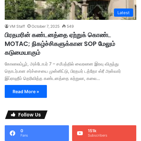
Latest
VM Staff
October 7, 2025
549
பிரதமரின் கண்டனத்தை ஏற்றுக் கொண்ட
MOTAC; நிகழ்ச்சிகளுக்கான SOP மேலும்
கடுமையாகும்
கோலாலம்பூர், அக்டோபர் 7 – சமீபத்தில் வைரலான இரவு விருந்து
தொடர்பான சர்ச்சையை முன்னிட்டு, பிரதமர் டத்தோ ஸ்ரீ அன்வார்
இப்ராஹீம் தெரிவித்த கண்டனத்தை சுற்றுலா, கலை…
Read More »
Follow Us
0
151k
Fans
Subscribers