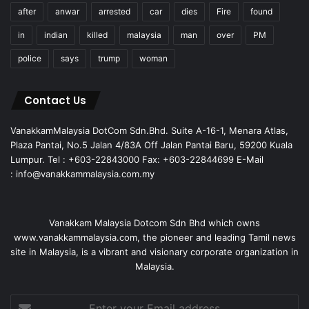
after
anwar
arrested
car
dies
Fire
found
in
indian
killed
malaysia
man
over
PM
police
says
trump
woman
Contact Us
VanakkamMalaysia DotCom Sdn.Bhd. Suite A-16-1, Menara Atlas,
Plaza Pantai, No.5 Jalan 4/83A Off Jalan Pantai Baru, 59200 Kuala
Lumpur. Tel : +603-22843000 Fax: +603-22844699 E-Mail
: info@vanakkammalaysia.com.my
Vanakkam Malaysia Dotcom Sdn Bhd which owns
www.vanakkammalaysia.com, the pioneer and leading Tamil news
site in Malaysia, is a vibrant and visionary corporate organization in
Malaysia.
Enter