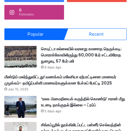
0
Followers
Popular
Recent
செயுட்டா எல்லையில் வரலாறு காணாத நெருக்கடி;
மொராக்கோவிலிருந்து 60,000 பேர் சட்டவிரோத
நுழைவு, 57 பேர் பலி
6 days ago
மீண்டும் மலர்ந்துவிட்டது! வணக்கம் மலேசியா ஏற்பாட்டிலான மாணவர்
முழக்கம்- தமிழ்ப்பள்ளி மாணவர்களுக்கான பேச்சுப் போட்டி 2025
July 15, 2025
‘உலக அமைதியைக் கருத்தில் கொண்டு’ ஈரான் மீது
உடனடி தாக்குதல் இல்லை – ட்ரம்ப்
5 days ago
சிங்கப்பூரில் தூக்கிலிடப்பட்ட பன்னீர் செல்வத்தின்