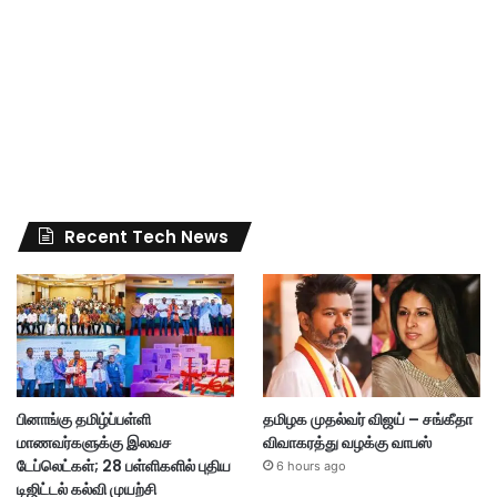
Recent Tech News
பினாங்கு தமிழ்ப்பள்ளி
தமிழக முதல்வர் விஜய் – சங்கீதா
மாணவர்களுக்கு இலவச
விவாகரத்து வழக்கு வாபஸ்
டேப்லெட்கள்; 28 பள்ளிகளில் புதிய
6 hours ago
டிஜிட்டல் கல்வி முயற்சி