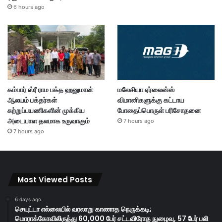
6 hours ago
கம்பார் ஸ்ரீ ராம பக்த ஹனுமான்
மலேசியா ஏர்லைன்ஸ்
ஆலயம் பக்தர்கள்
விமானிகளுக்கு கட்டாய
சுற்றுப்பயணிகளின் முக்கிய
போதைப்பொருள் பரிசோதனை
அடையாள தலமாக உருவாகும்
7 hours ago
7 hours ago
Most Viewed Posts
6 days ago
செயுட்டா எல்லையில் வரலாறு காணாத நெருக்கடி;
மொராக்கோவிலிருந்து 60,000 பேர் சட்டவிரோத நுழைவு, 57 பேர் பலி