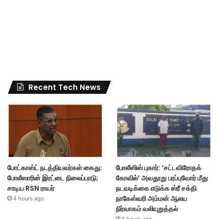
Recent Tech News
போட்காஸ்ட் நடத்தியவர்கள் கைது:
போலீஸிஸ் புகார்: ‘சட்டவிரோதக்
போலீஸாரின் இரட்டை நிலைப்பாடு;
கோவில்’ அவதூறு பரப்புவோர் மீது
சாடிய RSN ராயர்
நடவடிக்கை எடுக்க ஸ்ரீ சக்தி
நாகேஸ்வரி அம்மன் ஆலய
4 hours ago
நிர்வாகம் வலியுறுத்தல்