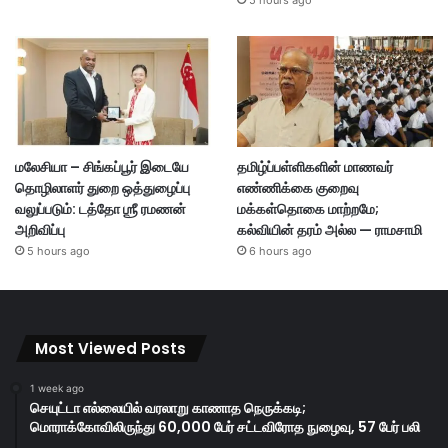
5 hours ago
மலேசியா – சிங்கப்பூர் இடையே
தமிழ்ப்பள்ளிகளின் மாணவர்
தொழிலாளர் துறை ஒத்துழைப்பு
எண்ணிக்கை குறைவு
வலுப்படும்: டத்தோ ஶ்ரீ ரமணன்
மக்கள்தொகை மாற்றமே;
அறிவிப்பு
கல்வியின் தரம் அல்ல — ராமசாமி
5 hours ago
6 hours ago
Most Viewed Posts
1 week ago
செயுட்டா எல்லையில் வரலாறு காணாத நெருக்கடி;
மொராக்கோவிலிருந்து 60,000 பேர் சட்டவிரோத நுழைவு, 57 பேர் பலி