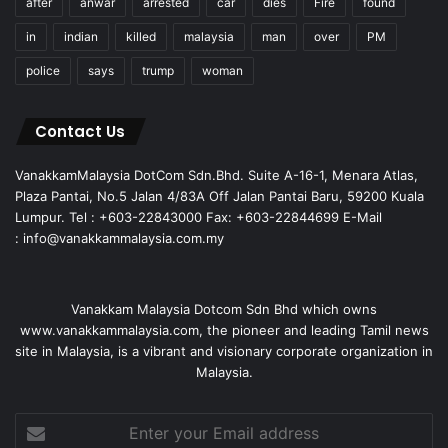
after
anwar
arrested
car
dies
Fire
found
in
indian
killed
malaysia
man
over
PM
police
says
trump
woman
Contact Us
VanakkamMalaysia DotCom Sdn.Bhd. Suite A-16-1, Menara Atlas,
Plaza Pantai, No.5 Jalan 4/83A Off Jalan Pantai Baru, 59200 Kuala
Lumpur. Tel : +603-22843000 Fax: +603-22844699 E-Mail
: info@vanakkammalaysia.com.my
Vanakkam Malaysia Dotcom Sdn Bhd which owns
www.vanakkammalaysia.com, the pioneer and leading Tamil news
site in Malaysia, is a vibrant and visionary corporate organization in
Malaysia.
Enter
your