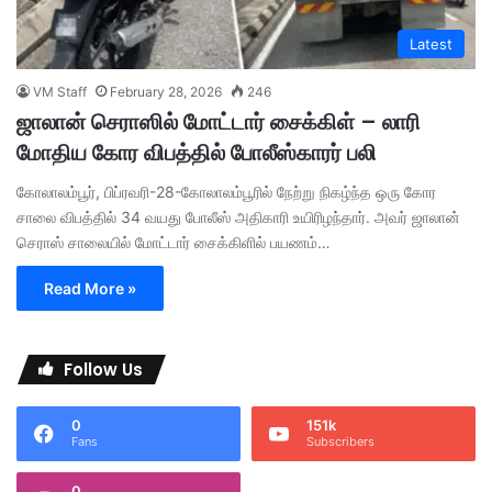
Latest
VM Staff
February 28, 2026
246
ஜாலான் செராஸில் மோட்டார் சைக்கிள் – லாரி
மோதிய கோர விபத்தில் போலீஸ்காரர் பலி
கோலாலம்பூர், பிப்ரவரி-28-கோலாலம்பூரில் நேற்று நிகழ்ந்த ஒரு கோர
சாலை விபத்தில் 34 வயது போலீஸ் அதிகாரி உயிரிழந்தார். அவர் ஜாலான்
செராஸ் சாலையில் மோட்டார் சைக்கிளில் பயணம்…
Read More »
Follow Us
0
151k
Fans
Subscribers
0