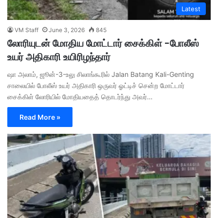
Latest
VM Staff
June 3, 2026
845
லோரியுடன் மோதிய மோட்டார் சைக்கிள் -போலீஸ்
உயர் அதிகாரி உயிரிழந்தார்
ஷா அலாம், ஜூன்-3-உலு சிலாங்கூரில் Jalan Batang Kali-Genting
சாலையில் போலீஸ் உயர் அதிகாரி ஒருவர் ஓட்டிச் சென்ற மோட்டார்
சைக்கிள் லோரியில் மோதியதைத் தொடர்ந்து அவர்…
Read More »