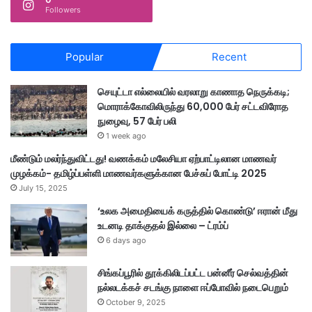
Followers
Popular
Recent
செயுட்டா எல்லையில் வரலாறு காணாத நெருக்கடி;
மொராக்கோவிலிருந்து 60,000 பேர் சட்டவிரோத
நுழைவு, 57 பேர் பலி
1 week ago
மீண்டும் மலர்ந்துவிட்டது! வணக்கம் மலேசியா ஏற்பாட்டிலான மாணவர்
முழக்கம்- தமிழ்ப்பள்ளி மாணவர்களுக்கான பேச்சுப் போட்டி 2025
July 15, 2025
‘உலக அமைதியைக் கருத்தில் கொண்டு’ ஈரான் மீது
உடனடி தாக்குதல் இல்லை – ட்ரம்ப்
6 days ago
சிங்கப்பூரில் தூக்கிலிடப்பட்ட பன்னீர் செல்வத்தின்
நல்லடக்கச் சடங்கு நாளை ஈப்போவில் நடைபெறும்
October 9, 2025