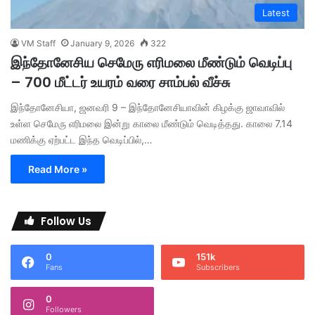
Latest
VM Staff
January 9, 2026
322
இந்தோனேசிய செமேரு எரிமலை மீண்டும் வெடிப்பு
– 700 மீட்டர் உயரம் வரை சாம்பல் வீச்சு
இந்தோனேசியா, ஜனவரி 9 – இந்தோனேசியாவின் கிழக்கு ஜாவாவில்
உள்ள செமேரு எரிமலை இன்று காலை மீண்டும் வெடித்தது. காலை 7.14
மணிக்கு ஏற்பட்ட இந்த வெடிப்பில்,…
Read More »
Follow Us
0
151k
Fans
Subscribers
0
Followers