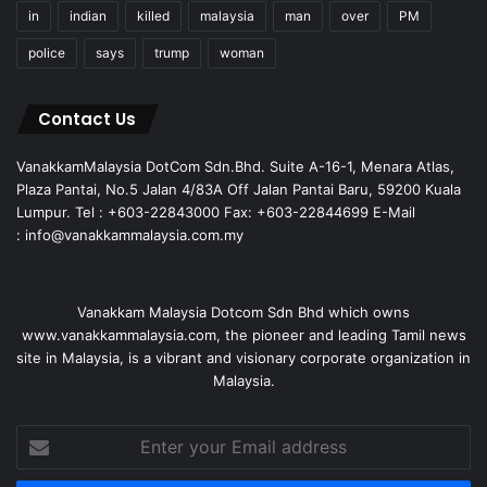
in
indian
killed
malaysia
man
over
PM
police
says
trump
woman
Contact Us
VanakkamMalaysia DotCom Sdn.Bhd. Suite A-16-1, Menara Atlas,
Plaza Pantai, No.5 Jalan 4/83A Off Jalan Pantai Baru, 59200 Kuala
Lumpur. Tel : +603-22843000 Fax: +603-22844699 E-Mail
: info@vanakkammalaysia.com.my
Vanakkam Malaysia Dotcom Sdn Bhd which owns
www.vanakkammalaysia.com, the pioneer and leading Tamil news
site in Malaysia, is a vibrant and visionary corporate organization in
Malaysia.
Enter
your
Email