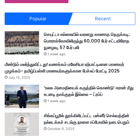
Popular
Recent
செயுட்டா எல்லையில் வரலாறு காணாத நெருக்கடி;
மொராக்கோவிலிருந்து 60,000 பேர் சட்டவிரோத
நுழைவு, 57 பேர் பலி
1 week ago
மீண்டும் மலர்ந்துவிட்டது! வணக்கம் மலேசியா ஏற்பாட்டிலான மாணவர்
முழக்கம்- தமிழ்ப்பள்ளி மாணவர்களுக்கான பேச்சுப் போட்டி 2025
July 15, 2025
‘உலக அமைதியைக் கருத்தில் கொண்டு’ ஈரான் மீது
உடனடி தாக்குதல் இல்லை – ட்ரம்ப்
1 week ago
சிங்கப்பூரில் தூக்கிலிடப்பட்ட பன்னீர் செல்வத்தின்
நல்லடக்கச் சடங்கு நாளை ஈப்போவில் நடைபெறும்
October 9, 2025