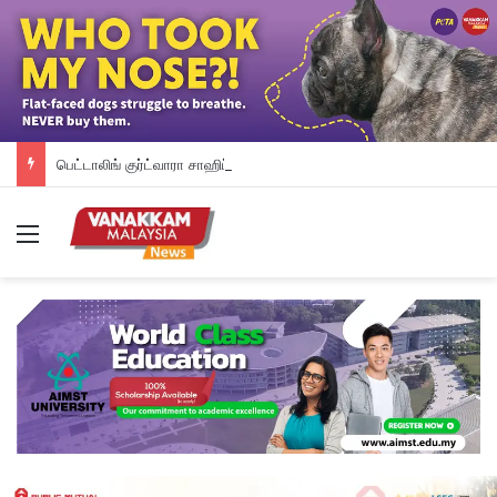
பெட்டாலிங் குர்ட்வாரா சாஹிப் புதிய கட்டட நிதி திரட்டும் இரவு விருந்து: ம.இ.கா RM 50,000 நிதியுதவி, சீக்கிய சமூகத்துக்கான ஆதரவு தொடரும் – விக்னேஸ்வரன் உறுதி
Menu