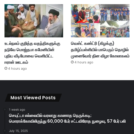
உடல்நலம் குறித்த வதந்திகளுக்கு
வெஸ்ட் கண்ட்ரி (கிழக்கு)
நடுவே மொஜ்தபா கமேனியின்
தமிழ்ப்பள்ளியில் மாபெரும் தொழில்
புதிய வீடியோவை வெளியிட்ட
முனைவோர் தின விழா கோலாகலம்
ஈரான் ஊடகம்
4 hours ago
4 hours ago
Most Viewed Posts
1 week ago
செயுட்டா எல்லையில் வரலாறு காணாத நெருக்கடி;
மொராக்கோவிலிருந்து 60,000 பேர் சட்டவிரோத நுழைவு, 57 பேர் பலி
July 15, 2025