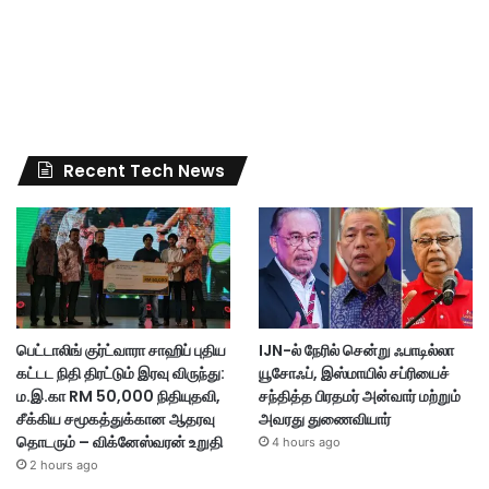
Recent Tech News
பெட்டாலிங் குர்ட்வாரா சாஹிப் புதிய
IJN-ல் நேரில் சென்று ஃபாடில்லா
கட்டட நிதி திரட்டும் இரவு விருந்து:
யூசோஃப், இஸ்மாயில் சப்ரியைச்
ம.இ.கா RM 50,000 நிதியுதவி,
சந்தித்த பிரதமர் அன்வார் மற்றும்
சீக்கிய சமூகத்துக்கான ஆதரவு
அவரது துணைவியார்
தொடரும் – விக்னேஸ்வரன் உறுதி
4 hours ago
2 hours ago