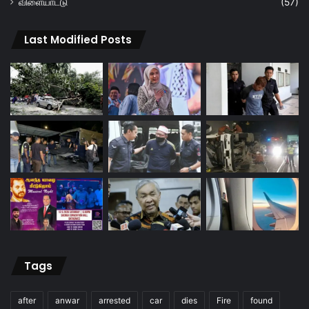
விளையாட்டு
(57)
Last Modified Posts
Tags
after
anwar
arrested
car
dies
Fire
found