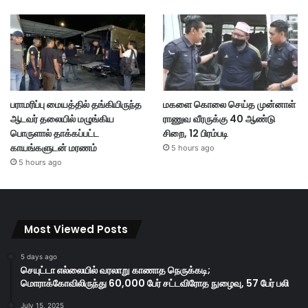
பராமரிப்பு மையத்தில் தங்கியிருந்த
மகளை கொலை செய்த முன்னாள்
ஆடவர் தலையில் மழுங்கிய
ராணுவ வீரருக்கு 40 ஆண்டு
பொருளால் தாக்கப்பட்ட
சிறை, 12 பிரம்படி
காயங்களுடன் மரணம்
5 hours ago
5 hours ago
Most Viewed Posts
5 days ago
செயுட்டா எல்லையில் வரலாறு காணாத நெருக்கடி;
மொராக்கோவிலிருந்து 60,000 பேர் சட்டவிரோத நுழைவு, 57 பேர் பலி
July 15, 2025