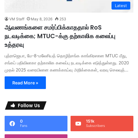
Latest
VM Staff
May 8, 2026
253
ஆவணங்களை சமர்ப்பிக்காததால் RoS
நடவடிக்கை; MTUC-க்கு தற்காலிக கலைப்பு
உத்தரவு
புத்ராஜெயா, மே-8-மலேசியத் தொழிற்சங்க காங்கிரஸான MTUC மீது,
சங்கப் பதிவிலாகா தற்காலிக கலைப்பு நடவடிக்கை எடுத்துள்ளது. 2020
முதல் 2025 வரையிலான கணக்காய்வு அறிக்கைகள், வரவு செலவுத்…
Read More »
Follow Us
0
151k
Fans
Subscribers