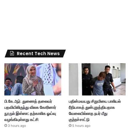
Recent Tech News
பி.கே.ஆர். துணைத் தலைவர்
பதின்மவயது சிறுமியை பாலியல்
பதவியிலிருந்து விலக கோரினார்
ரீதியாகத் துன்புறுத்தியதாக
நூருல் இஸ்ஸா; தற்காலிக ஓய்வு
வேலையில்லாத நபர் மீது
வழங்கியுள்ளது கட்சி
குற்றச்சாட்டு
3 hours ago
5 hours ago