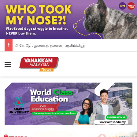
பி.கே.ஆர். துணைத் தலைவர் பதவியிலிருந்து விலக கோரினார் நூருல் இஸ்ஸா; தற்காலிக ஓய்வு வழங்கியுள்ளது கட்சி
Menu