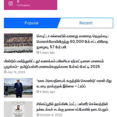
0
Followers
Popular
Recent
செயுட்டா எல்லையில் வரலாறு காணாத நெருக்கடி;
மொராக்கோவிலிருந்து 60,000 பேர் சட்டவிரோத
நுழைவு, 57 பேர் பலி
5 days ago
மீண்டும் மலர்ந்துவிட்டது! வணக்கம் மலேசியா ஏற்பாட்டிலான மாணவர்
முழக்கம்- தமிழ்ப்பள்ளி மாணவர்களுக்கான பேச்சுப் போட்டி 2025
July 15, 2025
‘உலக அமைதியைக் கருத்தில் கொண்டு’ ஈரான் மீது
உடனடி தாக்குதல் இல்லை – ட்ரம்ப்
4 days ago
சிங்கப்பூரில் தூக்கிலிடப்பட்ட பன்னீர் செல்வத்தின்
நல்லடக்கச் சடங்கு நாளை ஈப்போவில் நடைபெறும்
October 9, 2025