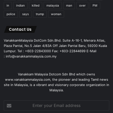
in
indian
killed
malaysia
man
over
PM
police
says
trump
woman
Contact Us
VanakkamMalaysia DotCom Sdn.Bhd. Suite A-16-1, Menara Atlas,
Plaza Pantai, No.5 Jalan 4/83A Off Jalan Pantai Baru, 59200 Kuala
Lumpur. Tel : +603-22843000 Fax: +603-22844699 E-Mail
: info@vanakkammalaysia.com.my
Vanakkam Malaysia Dotcom Sdn Bhd which owns
www.vanakkammalaysia.com, the pioneer and leading Tamil news
site in Malaysia, is a vibrant and visionary corporate organization in
Malaysia.
Enter
your