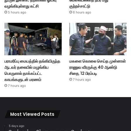
நூருல் இஸ்ஸா; தற்காலிக ஓய்வு
வேலையில்லாத நபர் மீது
வழங்கியுள்ளது கட்சி
குற்றச்சாட்டு
5 hours ago
6 hours ago
பராமரிப்பு மையத்தில் தங்கியிருந்த
மகளை கொலை செய்த முன்னாள்
ஆடவர் தலையில் மழுங்கிய
ராணுவ வீரருக்கு 40 ஆண்டு
பொருளால் தாக்கப்பட்ட
சிறை, 12 பிரம்படி
காயங்களுடன் மரணம்
7 hours ago
7 hours ago
Most Viewed Posts
5 days ago