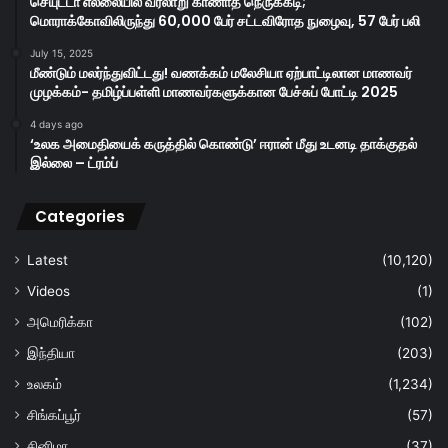
செயுட்டா எல்லையில் வரலாறு காணாத நெருக்கடி;
மொராக்கோவிலிருந்து 60,000 பேர் சட்டவிரோத நுழைவு, 57 பேர் பலி
July 15, 2025
மீண்டும் மலர்ந்துவிட்டது! வணக்கம் மலேசியா ஏற்பாட்டிலான மாணவர்
முழக்கம்- தமிழ்ப்பள்ளி மாணவர்களுக்கான பேச்சுப் போட்டி 2025
4 days ago
‘உலக அமைதியைக் கருத்தில் கொண்டு’ ஈரான் மீது உடனடி தாக்குதல்
இல்லை – ட்ரம்ப்
Categories
Latest
(10,120)
Videos
(1)
அமெரிக்கா
(102)
இந்தியா
(203)
உலகம்
(1,234)
சிங்கப்பூர்
(57)
சினிமா
(37)