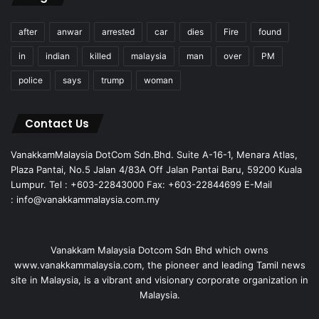
after
anwar
arrested
car
dies
Fire
found
in
indian
killed
malaysia
man
over
PM
police
says
trump
woman
Contact Us
VanakkamMalaysia DotCom Sdn.Bhd. Suite A-16-1, Menara Atlas,
Plaza Pantai, No.5 Jalan 4/83A Off Jalan Pantai Baru, 59200 Kuala
Lumpur. Tel : +603-22843000 Fax: +603-22844699 E-Mail
: info@vanakkammalaysia.com.my
Vanakkam Malaysia Dotcom Sdn Bhd which owns
www.vanakkammalaysia.com, the pioneer and leading Tamil news
site in Malaysia, is a vibrant and visionary corporate organization in
Malaysia.