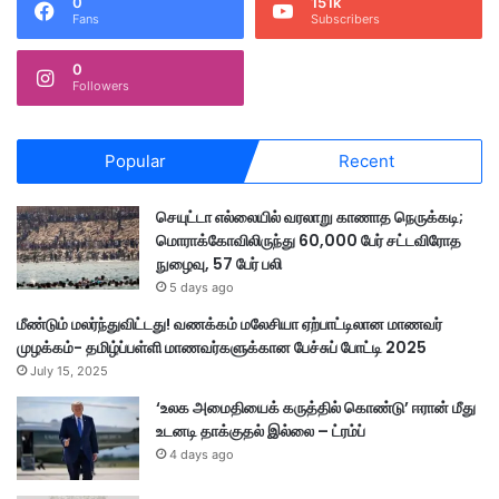
0
151k
Fans
Subscribers
0
Followers
Popular
Recent
செயுட்டா எல்லையில் வரலாறு காணாத நெருக்கடி;
மொராக்கோவிலிருந்து 60,000 பேர் சட்டவிரோத
நுழைவு, 57 பேர் பலி
5 days ago
மீண்டும் மலர்ந்துவிட்டது! வணக்கம் மலேசியா ஏற்பாட்டிலான மாணவர்
முழக்கம்- தமிழ்ப்பள்ளி மாணவர்களுக்கான பேச்சுப் போட்டி 2025
July 15, 2025
‘உலக அமைதியைக் கருத்தில் கொண்டு’ ஈரான் மீது
உடனடி தாக்குதல் இல்லை – ட்ரம்ப்
4 days ago