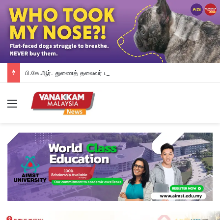
பி.கே.ஆர். துணைத் தலைவர் பதவியிலிருந்து விலக கோரினார் நூருல் இஸ்ஸா; தற்காலிக ஓய்வு வழங்கியுள்ளது கட்சி
Menu