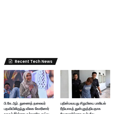
Recent Tech News
பி.கே.ஆர். துணைத் தலைவர்
பதின்மவயது சிறுமியை பாலியல்
பதவியிலிருந்து விலக கோரினார்
ரீதியாகத் துன்புறுத்தியதாக