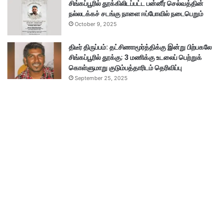
சிங்கப்பூரில் தூக்கிலிடப்பட்ட பன்னீர் செல்வத்தின்
நல்லடக்கச் சடங்கு நாளை ஈப்போவில் நடைபெறும்
October 9, 2025
திடீர் திருப்பம்: தட்சிணாமூர்த்திக்கு இன்று பிற்பகலே
சிங்கப்பூரில் தூக்கு; 3 மணிக்கு உடலைப் பெற்றுக்
கொள்ளுமாறு குடும்பத்தாரிடம் தெரிவிப்பு
September 25, 2025