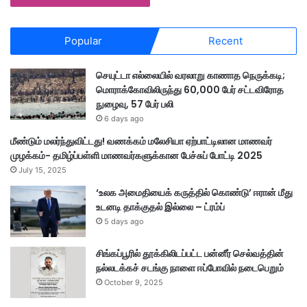
Popular
Recent
செயுட்டா எல்லையில் வரலாறு காணாத நெருக்கடி;
மொராக்கோவிலிருந்து 60,000 பேர் சட்டவிரோத
நுழைவு, 57 பேர் பலி
6 days ago
மீண்டும் மலர்ந்துவிட்டது! வணக்கம் மலேசியா ஏற்பாட்டிலான மாணவர்
முழக்கம்- தமிழ்ப்பள்ளி மாணவர்களுக்கான பேச்சுப் போட்டி 2025
July 15, 2025
‘உலக அமைதியைக் கருத்தில் கொண்டு’ ஈரான் மீது
உடனடி தாக்குதல் இல்லை – ட்ரம்ப்
5 days ago
சிங்கப்பூரில் தூக்கிலிடப்பட்ட பன்னீர் செல்வத்தின்
நல்லடக்கச் சடங்கு நாளை ஈப்போவில் நடைபெறும்
October 9, 2025