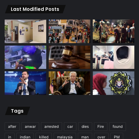
Last Modified Posts
Tags
after
anwar
arrested
car
dies
Fire
found
in
indian
killed
malaysia
man
over
PM