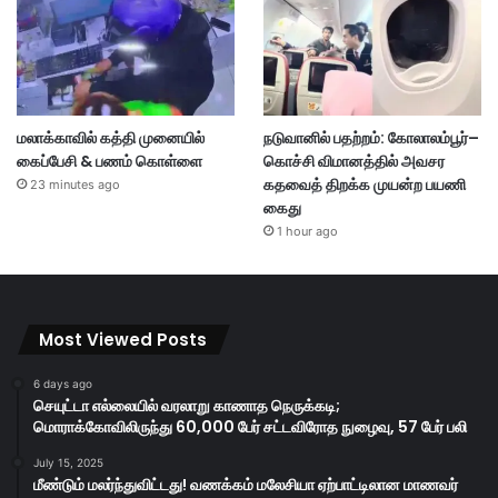
மலாக்காவில் கத்தி முனையில்
நடுவானில் பதற்றம்: கோலாலம்பூர்–
கைப்பேசி & பணம் கொள்ளை
கொச்சி விமானத்தில் அவசர
கதவைத் திறக்க முயன்ற பயணி
23 minutes ago
கைது
1 hour ago
Most Viewed Posts
6 days ago
செயுட்டா எல்லையில் வரலாறு காணாத நெருக்கடி;
மொராக்கோவிலிருந்து 60,000 பேர் சட்டவிரோத நுழைவு, 57 பேர் பலி
July 15, 2025
மீண்டும் மலர்ந்துவிட்டது! வணக்கம் மலேசியா ஏற்பாட்டிலான மாணவர்