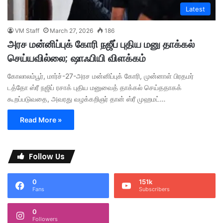
Latest
VM Staff
March 27, 2026
186
அரச மன்னிப்புக் கோரி நஜீப் புதிய மனு தாக்கல்
செய்யவில்லை; ஷாஃபியி விளக்கம்
கோலாலம்பூர், மார்ச்-27-அரச மன்னிப்புக் கோரி, முன்னாள் பிரதமர்
டத்தோ ஸ்ரீ நஜிப் ரசாக் புதிய மனுவைத் தாக்கல் செய்ததாகக்
கூறப்படுவதை, அவரது வழக்கறிஞர் தான் ஸ்ரீ முஹமட்…
Read More »
Follow Us
0
151k
Fans
Subscribers
0
Followers