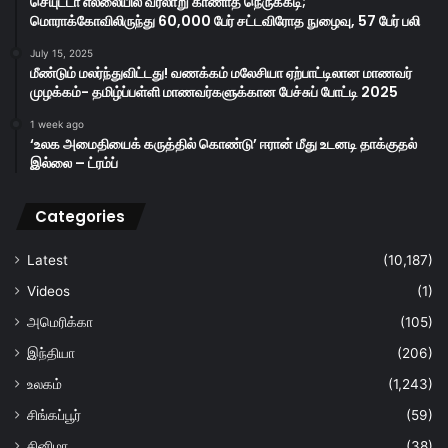
செயுட்டா எல்லையில் வரலாறு காணாத நெருக்கடி;
மொராக்கோவிலிருந்து 60,000 பேர் சட்டவிரோத நுழைவு, 57 பேர் பலி
July 15, 2025
மீண்டும் மலர்ந்துவிட்டது! வணக்கம் மலேசியா ஏற்பாட்டிலான மாணவர்
முழக்கம்- தமிழ்ப்பள்ளி மாணவர்களுக்கான பேச்சுப் போட்டி 2025
1 week ago
‘உலக அமைதியைக் கருத்தில் கொண்டு’ ஈரான் மீது உடனடி தாக்குதல்
இல்லை – ட்ரம்ப்
Categories
Latest
(10,187)
Videos
(1)
அமெரிக்கா
(105)
இந்தியா
(206)
உலகம்
(1,243)
சிங்கப்பூர்
(59)
சினிமா
(38)