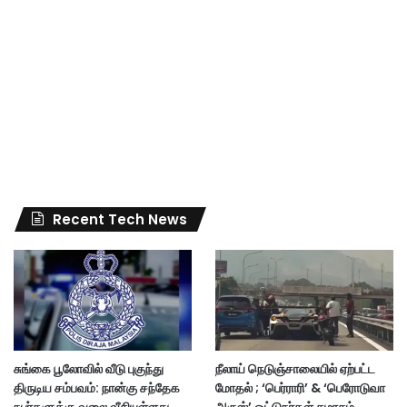
Recent Tech News
சுங்கை பூலோவில் வீடு புகுந்து
நீலாய் நெடுஞ்சாலையில் ஏற்பட்ட
திருடிய சம்பவம்: நான்கு சந்தேக
மோதல் ; ‘பெர்ராரி’ & ‘பெரோடுவா