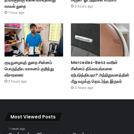
நபர்களுக்கு வலை வீசியுள்ளது
அருஸ்’ ஓட்டுநர்கள் சமரசம்
காவல் துறை
3 hours ago
1 hour ago
குடிநுழைவுத் துறை சின்னம்
Mercedes-Benz காரின்
பொருத்திய வாகனம் குறித்து
சின்னம் தீக்காயங்களை
விசாரணை
ஏற்படுத்தியதா? அந்நிறுவனத்தின்
மீது வழக்கு தொடர்ந்த இருவர்
3 hours ago
3 hours ago
Most Viewed Posts
1 week ago