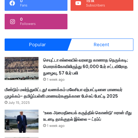
0
151k
Fans
Subscribers
0
Followers
Popular
Recent
செயுட்டா எல்லையில் வரலாறு காணாத நெருக்கடி;
மொராக்கோவிலிருந்து 60,000 பேர் சட்டவிரோத
நுழைவு, 57 பேர் பலி
1 week ago
மீண்டும் மலர்ந்துவிட்டது! வணக்கம் மலேசியா ஏற்பாட்டிலான மாணவர்
முழக்கம்- தமிழ்ப்பள்ளி மாணவர்களுக்கான பேச்சுப் போட்டி 2025
July 15, 2025
‘உலக அமைதியைக் கருத்தில் கொண்டு’ ஈரான் மீது
உடனடி தாக்குதல் இல்லை – ட்ரம்ப்
1 week ago