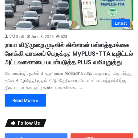
Latest
VM Staff
June 3, 2026
523
ராயா விடுமுறை முடிவில் கிள்ளான் பள்ளத்தாக்கை
நோக்கி வாகனப் பெருக்கு; MyPLUS-TTA டிஜிட்டல்
அட்டவணையை பயன்படுத்த PLUS வலியுறுத்து
கோலாலம்பூர், ஜூன் 3 -ஹரி ராயா Aidiladha விடுமுறையைத் தொடர்ந்து,
ஜூன் 4 ஆம்தேதி முதல் 7 ஆம்தேதிவரை கிள்ளான் பள்ளத்தாக்கிற்கு
திரும்பும் வாகன ஓட்டிகளின் எண்ணிக்கை…
Read More »
Follow Us