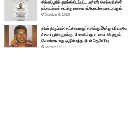
சிங்கப்பூரில் தூக்கிலிடப்பட்ட பன்னீர் செல்வத்தின்
நல்லடக்கச் சடங்கு நாளை ஈப்போவில் நடைபெறும்
October 9, 2025
திடீர் திருப்பம்: தட்சிணாமூர்த்திக்கு இன்று பிற்பகலே
சிங்கப்பூரில் தூக்கு; 3 மணிக்கு உடலைப் பெற்றுக்
கொள்ளுமாறு குடும்பத்தாரிடம் தெரிவிப்பு
September 25, 2025