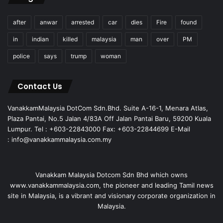
after
anwar
arrested
car
dies
Fire
found
in
indian
killed
malaysia
man
over
PM
police
says
trump
woman
Contact Us
VanakkamMalaysia DotCom Sdn.Bhd. Suite A-16-1, Menara Atlas,
Plaza Pantai, No.5 Jalan 4/83A Off Jalan Pantai Baru, 59200 Kuala
Lumpur. Tel : +603-22843000 Fax: +603-22844699 E-Mail
: info@vanakkammalaysia.com.my
Vanakkam Malaysia Dotcom Sdn Bhd which owns
www.vanakkammalaysia.com, the pioneer and leading Tamil news
site in Malaysia, is a vibrant and visionary corporate organization in
Malaysia.