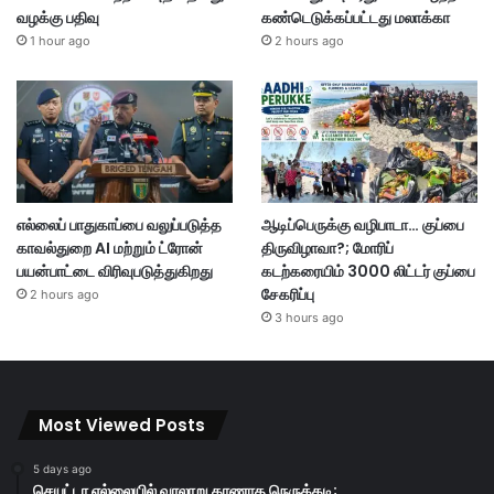
வழக்கு பதிவு
கண்டெடுக்கப்பட்டது மலாக்கா
1 hour ago
2 hours ago
எல்லைப் பாதுகாப்பை வலுப்படுத்த
ஆடிப்பெருக்கு வழிபாடா… குப்பை
காவல்துறை AI மற்றும் ட்ரோன்
திருவிழாவா?; மோரிப்
பயன்பாட்டை விரிவுபடுத்துகிறது
கடற்கரையிம் 3000 லிட்டர் குப்பை
சேகரிப்பு
2 hours ago
3 hours ago
Most Viewed Posts
5 days ago
செயுட்டா எல்லையில் வரலாறு காணாத நெருக்கடி;