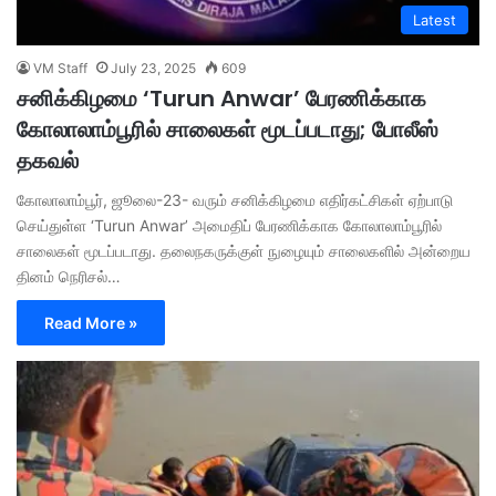
Latest
VM Staff
July 23, 2025
609
சனிக்கிழமை ‘Turun Anwar’ பேரணிக்காக
கோலாலாம்பூரில் சாலைகள் மூடப்படாது; போலீஸ்
தகவல்
கோலாலாம்பூர், ஜூலை-23- வரும் சனிக்கிழமை எதிர்கட்சிகள் ஏற்பாடு
செய்துள்ள ‘Turun Anwar’ அமைதிப் பேரணிக்காக கோலாலாம்பூரில்
சாலைகள் மூடப்படாது. தலைநகருக்குள் நுழையும் சாலைகளில் அன்றைய
தினம் நெரிசல்…
Read More »