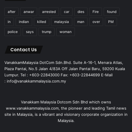
after
anwar
arrested
car
dies
Fire
found
in
indian
killed
malaysia
man
over
PM
police
says
trump
woman
Contact Us
VanakkamMalaysia DotCom Sdn.Bhd. Suite A-16-1, Menara Atlas,
Plaza Pantai, No.5 Jalan 4/83A Off Jalan Pantai Baru, 59200 Kuala
Lumpur. Tel : +603-22843000 Fax: +603-22844699 E-Mail
: info@vanakkammalaysia.com.my
Vanakkam Malaysia Dotcom Sdn Bhd which owns
www.vanakkammalaysia.com, the pioneer and leading Tamil news
site in Malaysia, is a vibrant and visionary corporate organization in
Malaysia.