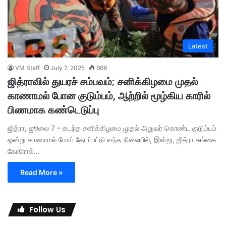
Latest
VM Staff
July 7, 2025
668
ஜித்ராவில் துயரச் சம்பவம்; சனிக்கிழமை முதல்
காணாமல் போன குடும்பம், ஆற்றில் மூழ்கிய காரில்
பிணமாக கண்டெடுப்பு
ஜித்ரா, ஜூலை 7 – கடந்த சனிக்கிழமை முதல் அறுவர் கொண்ட குடும்பம்
ஒன்று காணாமல் போய் தேடப்பட்டு வந்த நிலையில், இன்று, ஜித்ரா சுங்கை
கோரோக்…
Read More »
Follow Us