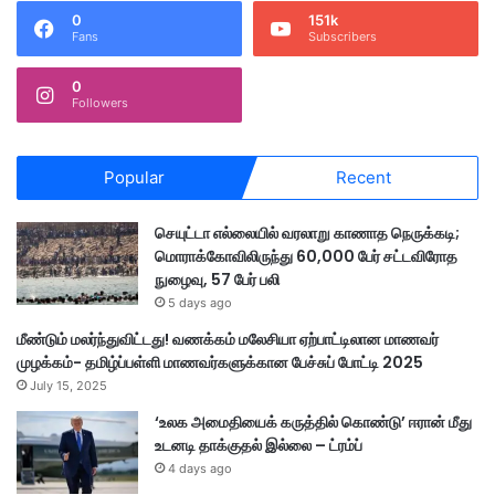
0
151k
Fans
Subscribers
0
Followers
Popular
Recent
செயுட்டா எல்லையில் வரலாறு காணாத நெருக்கடி;
மொராக்கோவிலிருந்து 60,000 பேர் சட்டவிரோத
நுழைவு, 57 பேர் பலி
5 days ago
மீண்டும் மலர்ந்துவிட்டது! வணக்கம் மலேசியா ஏற்பாட்டிலான மாணவர்
முழக்கம்- தமிழ்ப்பள்ளி மாணவர்களுக்கான பேச்சுப் போட்டி 2025
July 15, 2025
‘உலக அமைதியைக் கருத்தில் கொண்டு’ ஈரான் மீது
உடனடி தாக்குதல் இல்லை – ட்ரம்ப்
4 days ago