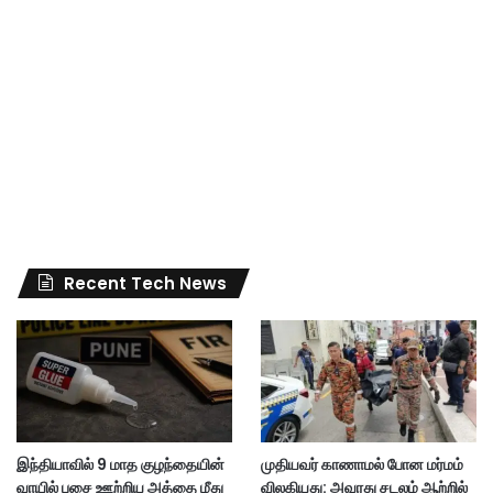
Recent Tech News
இந்தியாவில் 9 மாத குழந்தையின்
முதியவர் காணாமல் போன மர்மம்
வாயில் பசை ஊற்றிய அத்தை மீது
விலகியது: அவரது சடலம் ஆற்றில்