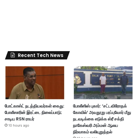
Recent Tech News
போட்காஸ்ட் நடத்தியவர்கள் கைது:
போலீஸிஸ் புகார்: ‘சட்டவிரோதக்
போலீஸாரின் இரட்டை நிலைப்பாடு;
கோவில்’ அவதூறு பரப்புவோர் மீது
சாடிய RSN ராயர்
நடவடிக்கை எடுக்க ஸ்ரீ சக்தி
நாகேஸ்வரி அம்மன் ஆலய
10 hours ago
நிர்வாகம் வலியுறுத்தல்