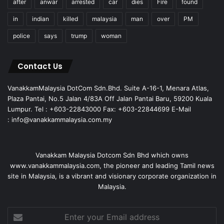
after
anwar
arrested
car
dies
Fire
found
in
indian
killed
malaysia
man
over
PM
police
says
trump
woman
Contact Us
VanakkamMalaysia DotCom Sdn.Bhd. Suite A-16-1, Menara Atlas,
Plaza Pantai, No.5 Jalan 4/83A Off Jalan Pantai Baru, 59200 Kuala
Lumpur. Tel : +603-22843000 Fax: +603-22844699 E-Mail
: info@vanakkammalaysia.com.my
Vanakkam Malaysia Dotcom Sdn Bhd which owns
www.vanakkammalaysia.com, the pioneer and leading Tamil news
site in Malaysia, is a vibrant and visionary corporate organization in
Malaysia.
Enter
your