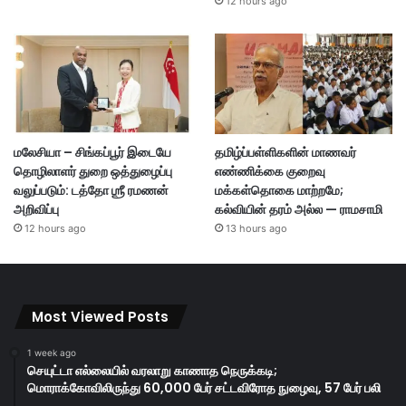
12 hours ago
மலேசியா – சிங்கப்பூர் இடையே
தமிழ்ப்பள்ளிகளின் மாணவர்
தொழிலாளர் துறை ஒத்துழைப்பு
எண்ணிக்கை குறைவு
வலுப்படும்: டத்தோ ஶ்ரீ ரமணன்
மக்கள்தொகை மாற்றமே;
அறிவிப்பு
கல்வியின் தரம் அல்ல — ராமசாமி
12 hours ago
13 hours ago
Most Viewed Posts
1 week ago
செயுட்டா எல்லையில் வரலாறு காணாத நெருக்கடி;
மொராக்கோவிலிருந்து 60,000 பேர் சட்டவிரோத நுழைவு, 57 பேர் பலி