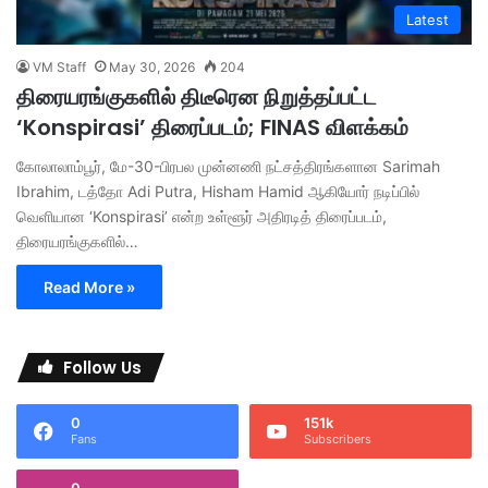
Latest
VM Staff
May 30, 2026
204
திரையரங்குகளில் திடீரென நிறுத்தப்பட்ட
‘Konspirasi’ திரைப்படம்; FINAS விளக்கம்
கோலாலாம்பூர், மே-30-பிரபல முன்னணி நட்சத்திரங்களான Sarimah
Ibrahim, டத்தோ Adi Putra, Hisham Hamid ஆகியோர் நடிப்பில்
வெளியான ‘Konspirasi’ என்ற உள்ளூர் அதிரடித் திரைப்படம்,
திரையரங்குகளில்…
Read More »
Follow Us
0
151k
Fans
Subscribers