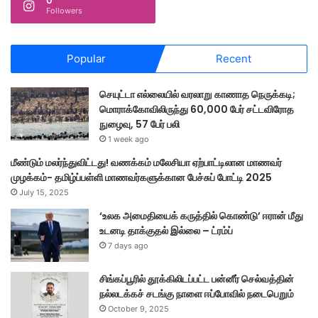
0
Followers
Popular
Recent
செயுட்டா எல்லையில் வரலாறு காணாத நெருக்கடி;
மொராக்கோவிலிருந்து 60,000 பேர் சட்டவிரோத
நுழைவு, 57 பேர் பலி
1 week ago
மீண்டும் மலர்ந்துவிட்டது! வணக்கம் மலேசியா ஏற்பாட்டிலான மாணவர்
முழக்கம்- தமிழ்ப்பள்ளி மாணவர்களுக்கான பேச்சுப் போட்டி 2025
July 15, 2025
‘உலக அமைதியைக் கருத்தில் கொண்டு’ ஈரான் மீது
உடனடி தாக்குதல் இல்லை – ட்ரம்ப்
7 days ago
சிங்கப்பூரில் தூக்கிலிடப்பட்ட பன்னீர் செல்வத்தின்
நல்லடக்கச் சடங்கு நாளை ஈப்போவில் நடைபெறும்
October 9, 2025