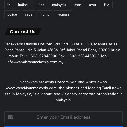
in
indian
killed
malaysia
man
over
PM
police
says
trump
woman
Contact Us
VanakkamMalaysia DotCom Sdn.Bhd. Suite A-16-1, Menara Atlas,
Plaza Pantai, No.5 Jalan 4/83A Off Jalan Pantai Baru, 59200 Kuala
Lumpur. Tel : +603-22843000 Fax: +603-22844699 E-Mail
: info@vanakkammalaysia.com.my
Vanakkam Malaysia Dotcom Sdn Bhd which owns
www.vanakkammalaysia.com, the pioneer and leading Tamil news
site in Malaysia, is a vibrant and visionary corporate organization in
Malaysia.
Enter
your
Email