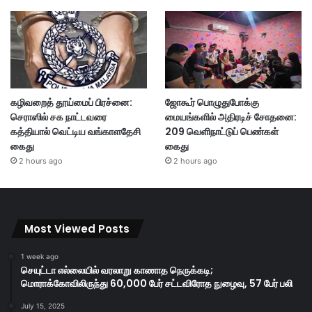
கழிவறைத் தூய்மைப் பிரச்னை:
ஜோகூர் பொழுதுபோக்கு
செராஸில் சக நாட்டவரை
மையங்களில் அதிரடிச் சோதனை:
கத்தியால் வெட்டிய வங்காளதேசி
209 வெளிநாட்டுப் பெண்கள்
கைது
கைது
2 hours ago
2 hours ago
Most Viewed Posts
1 week ago
செயுட்டா எல்லையில் வரலாறு காணாத நெருக்கடி;
மொராக்கோவிலிருந்து 60,000 பேர் சட்டவிரோத நுழைவு, 57 பேர் பலி
July 15, 2025