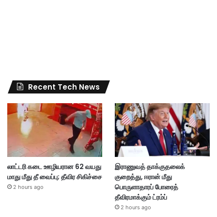
Recent Tech News
லாட்டரி கடை ஊழியரான 62 வயது
இராணுவத் தாக்குதலைக்
மாது மீது தீ வைப்பு; தீவிர சிகிச்சை
குறைத்து, ஈரான் மீது
பொருளாதாரப் போரைத்
2 hours ago
தீவிரமாக்கும் ட்ரம்ப்
2 hours ago