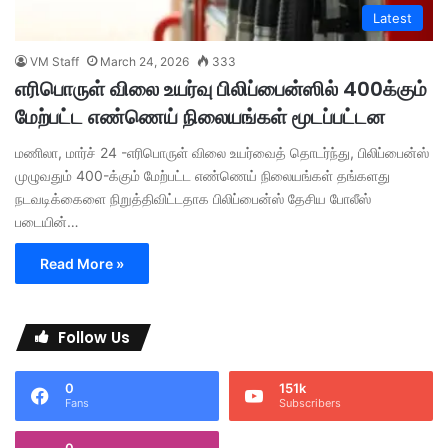
Latest
VM Staff
March 24, 2026
333
எரிபொருள் விலை உயர்வு பிலிப்பைன்ஸில் 400க்கும்
மேற்பட்ட எண்ணெய் நிலையங்கள் மூடப்பட்டன
மணிலா, மார்ச் 24 -எரிபொருள் விலை உயர்வைத் தொடர்ந்து, பிலிப்பைன்ஸ்
முழுவதும் 400-க்கும் மேற்பட்ட எண்ணெய் நிலையங்கள் தங்களது
நடவடிக்கைளை நிறுத்திவிட்டதாக பிலிப்பைன்ஸ் தேசிய போலீஸ்
படையின்…
Read More »
Follow Us
0
151k
Fans
Subscribers