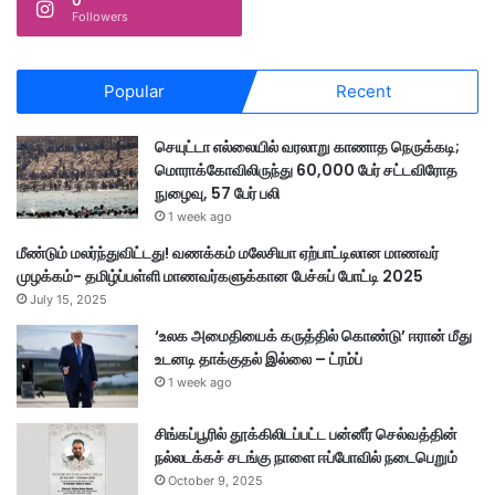
0
Followers
Popular
Recent
செயுட்டா எல்லையில் வரலாறு காணாத நெருக்கடி;
மொராக்கோவிலிருந்து 60,000 பேர் சட்டவிரோத
நுழைவு, 57 பேர் பலி
1 week ago
மீண்டும் மலர்ந்துவிட்டது! வணக்கம் மலேசியா ஏற்பாட்டிலான மாணவர்
முழக்கம்- தமிழ்ப்பள்ளி மாணவர்களுக்கான பேச்சுப் போட்டி 2025
July 15, 2025
‘உலக அமைதியைக் கருத்தில் கொண்டு’ ஈரான் மீது
உடனடி தாக்குதல் இல்லை – ட்ரம்ப்
1 week ago
சிங்கப்பூரில் தூக்கிலிடப்பட்ட பன்னீர் செல்வத்தின்
நல்லடக்கச் சடங்கு நாளை ஈப்போவில் நடைபெறும்
October 9, 2025