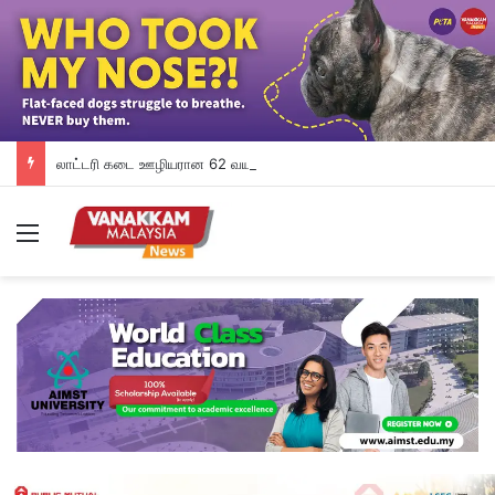
லாட்டரி கடை ஊழியரான 62 வயது மாது மீது தீ வைப்பு; தீவிர சிகிச்சை
Menu