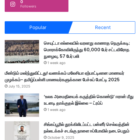
0
Followers
Popular
Recent
செயுட்டா எல்லையில் வரலாறு காணாத நெருக்கடி;
மொராக்கோவிலிருந்து 60,000 பேர் சட்டவிரோத
நுழைவு, 57 பேர் பலி
1 week ago
மீண்டும் மலர்ந்துவிட்டது! வணக்கம் மலேசியா ஏற்பாட்டிலான மாணவர்
முழக்கம்- தமிழ்ப்பள்ளி மாணவர்களுக்கான பேச்சுப் போட்டி 2025
July 15, 2025
‘உலக அமைதியைக் கருத்தில் கொண்டு’ ஈரான் மீது
உடனடி தாக்குதல் இல்லை – ட்ரம்ப்
1 week ago
சிங்கப்பூரில் தூக்கிலிடப்பட்ட பன்னீர் செல்வத்தின்
நல்லடக்கச் சடங்கு நாளை ஈப்போவில் நடைபெறும்
October 9, 2025