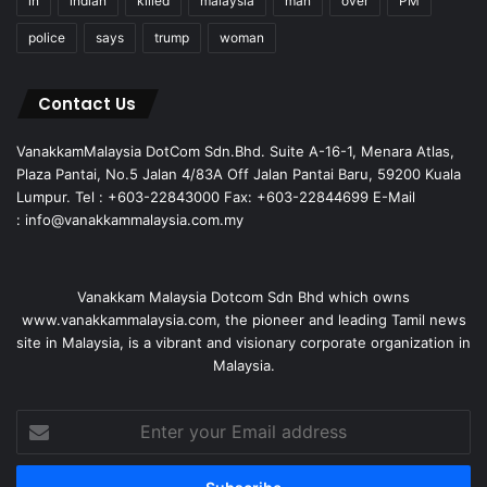
in
indian
killed
malaysia
man
over
PM
police
says
trump
woman
Contact Us
VanakkamMalaysia DotCom Sdn.Bhd. Suite A-16-1, Menara Atlas,
Plaza Pantai, No.5 Jalan 4/83A Off Jalan Pantai Baru, 59200 Kuala
Lumpur. Tel : +603-22843000 Fax: +603-22844699 E-Mail
: info@vanakkammalaysia.com.my
Vanakkam Malaysia Dotcom Sdn Bhd which owns
www.vanakkammalaysia.com, the pioneer and leading Tamil news
site in Malaysia, is a vibrant and visionary corporate organization in
Malaysia.
Enter
your
Email