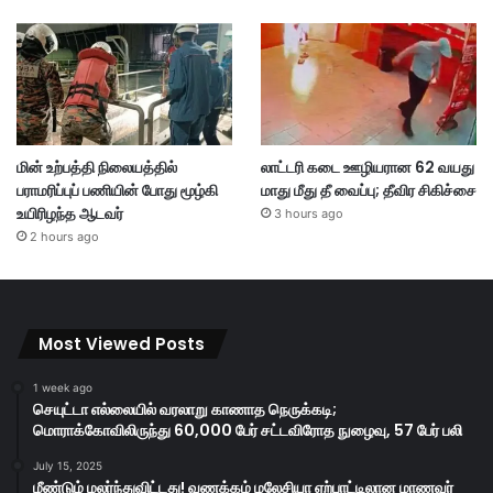
மின் உற்பத்தி நிலையத்தில்
லாட்டரி கடை ஊழியரான 62 வயது
பராமரிப்புப் பணியின் போது மூழ்கி
மாது மீது தீ வைப்பு; தீவிர சிகிச்சை
உயிரிழந்த ஆடவர்
3 hours ago
2 hours ago
Most Viewed Posts
1 week ago
செயுட்டா எல்லையில் வரலாறு காணாத நெருக்கடி;
மொராக்கோவிலிருந்து 60,000 பேர் சட்டவிரோத நுழைவு, 57 பேர் பலி
July 15, 2025
மீண்டும் மலர்ந்துவிட்டது! வணக்கம் மலேசியா ஏற்பாட்டிலான மாணவர்