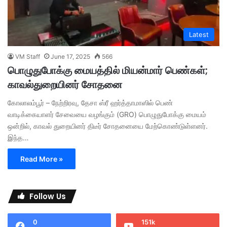
Latest
VM Staff
June 17, 2025
566
பொழுதுபோக்கு மையத்தில் மியன்மார் பெண்கள்;
காவல்துறையினர் சோதனை
கோலாலம்பூர் – நேற்றிரவு, தேசா ஸ்ரீ ஹர்த்தாமாஸில் பெண்
வாடிக்கையாளர் சேவையை வழங்கும் (GRO) பொழுதுபோக்கு மையம்
ஒன்றில், காவல் துறையினர் திடீர் சோதனையை மேற்கொண்டுள்ளனர்.
இந்த…
Read More »
Follow Us
0
151k