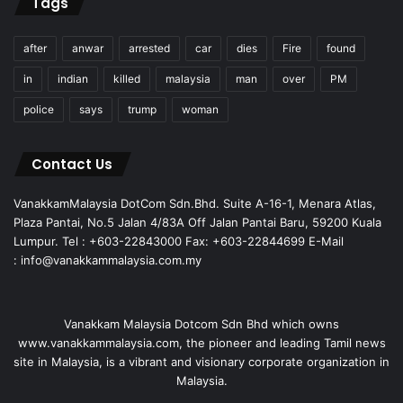
Tags
after
anwar
arrested
car
dies
Fire
found
in
indian
killed
malaysia
man
over
PM
police
says
trump
woman
Contact Us
VanakkamMalaysia DotCom Sdn.Bhd. Suite A-16-1, Menara Atlas,
Plaza Pantai, No.5 Jalan 4/83A Off Jalan Pantai Baru, 59200 Kuala
Lumpur. Tel : +603-22843000 Fax: +603-22844699 E-Mail
: info@vanakkammalaysia.com.my
Vanakkam Malaysia Dotcom Sdn Bhd which owns
www.vanakkammalaysia.com, the pioneer and leading Tamil news
site in Malaysia, is a vibrant and visionary corporate organization in
Malaysia.