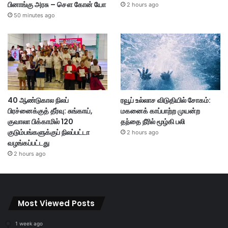
பினாங்கு அரசு – சௌ கோன் யோ
2 hours ago
50 minutes ago
40 ஆண்டுகால நிலப்
ரவூப் உல்லாச விடுதியில் சோகம்:
பிரச்னைக்குத் தீர்வு: சுங்காய்,
மகனைக் காப்பாற்ற முயன்ற
குவாலா பிக்காமில் 120
தந்தை நீரில் மூழ்கி பலி
குடும்பங்களுக்குப் நிலப்பட்டா
2 hours ago
வழங்கப்பட்டது
2 hours ago
Most Viewed Posts
1 week ago