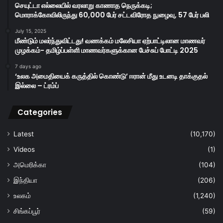
செயுட்டா எல்லையில் வரலாறு காணாத நெருக்கடி;
மொராக்கோவிலிருந்து 60,000 பேர் சட்டவிரோத நுழைவு, 57 பேர் பலி
July 15, 2025
மீண்டும் மலர்ந்துவிட்டது! வணக்கம் மலேசியா ஏற்பாட்டிலான மாணவர்
முழக்கம்- தமிழ்ப்பள்ளி மாணவர்களுக்கான பேச்சுப் போட்டி 2025
7 days ago
‘உலக அமைதியைக் கருத்தில் கொண்டு’ ஈரான் மீது உடனடி தாக்குதல்
இல்லை – ட்ரம்ப்
Categories
Latest
(10,170)
Videos
(1)
அமெரிக்கா
(104)
இந்தியா
(206)
உலகம்
(1,240)
சிங்கப்பூர்
(59)