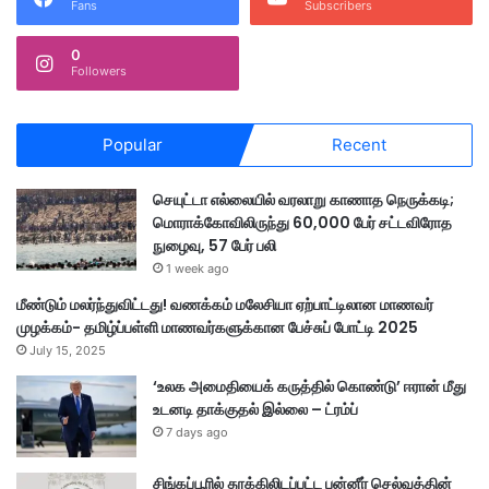
Fans
Subscribers
0
Followers
Popular
Recent
செயுட்டா எல்லையில் வரலாறு காணாத நெருக்கடி;
மொராக்கோவிலிருந்து 60,000 பேர் சட்டவிரோத
நுழைவு, 57 பேர் பலி
1 week ago
மீண்டும் மலர்ந்துவிட்டது! வணக்கம் மலேசியா ஏற்பாட்டிலான மாணவர்
முழக்கம்- தமிழ்ப்பள்ளி மாணவர்களுக்கான பேச்சுப் போட்டி 2025
July 15, 2025
‘உலக அமைதியைக் கருத்தில் கொண்டு’ ஈரான் மீது
உடனடி தாக்குதல் இல்லை – ட்ரம்ப்
7 days ago
சிங்கப்பூரில் தூக்கிலிடப்பட்ட பன்னீர் செல்வத்தின்