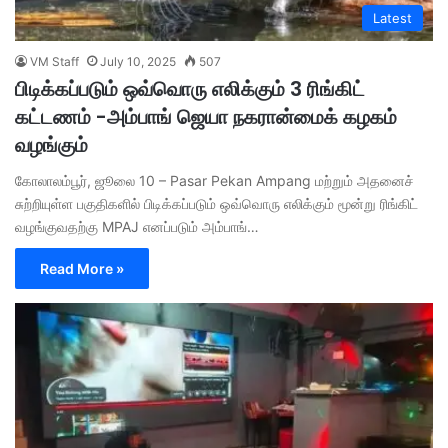
Latest
VM Staff
July 10, 2025
507
பிடிக்கப்படும் ஒவ்வொரு எலிக்கும் 3 ரிங்கிட்
கட்டணம் -அம்பாங் ஜெயா நகரான்மைக் கழகம்
வழங்கும்
கோலாலம்பூர், ஜூலை 10 – Pasar Pekan Ampang மற்றும் அதனைச்
சுற்றியுள்ள பகுதிகளில் பிடிக்கப்படும் ஒவ்வொரு எலிக்கும் மூன்று ரிங்கிட்
வழங்குவதற்கு MPAJ எனப்படும் அம்பாங்…
Read More »