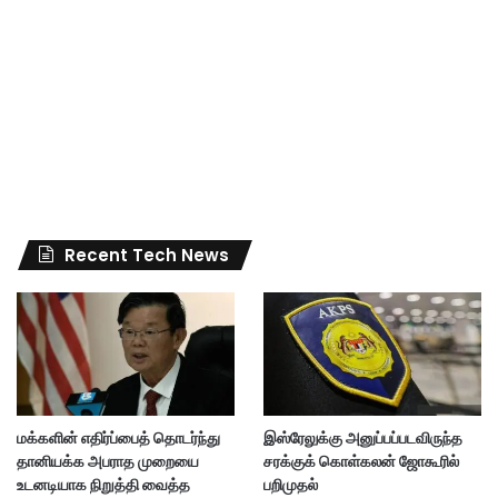
Recent Tech News
மக்களின் எதிர்ப்பைத் தொடர்ந்து
இஸ்ரேலுக்கு அனுப்பப்படவிருந்த
தானியக்க அபராத முறையை
சரக்குக் கொள்கலன் ஜோகூரில்
உடனடியாக நிறுத்தி வைத்த
பறிமுதல்