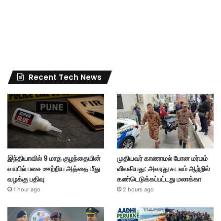
Recent Tech News
இந்தியாவில் 9 மாத குழந்தையின்
முதியவர் காணாமல் போன மர்மம்
வாயில் பசை ஊற்றிய அத்தை மீது
விலகியது: அவரது சடலம் ஆற்றில்
வழக்கு பதிவு
கண்டெடுக்கப்பட்டது மலாக்கா
1 hour ago
2 hours ago