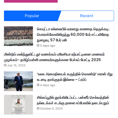
Popular
Recent
செயுட்டா எல்லையில் வரலாறு காணாத நெருக்கடி;
மொராக்கோவிலிருந்து 60,000 பேர் சட்டவிரோத
நுழைவு, 57 பேர் பலி
5 days ago
மீண்டும் மலர்ந்துவிட்டது! வணக்கம் மலேசியா ஏற்பாட்டிலான மாணவர்
முழக்கம்- தமிழ்ப்பள்ளி மாணவர்களுக்கான பேச்சுப் போட்டி 2025
July 15, 2025
‘உலக அமைதியைக் கருத்தில் கொண்டு’ ஈரான் மீது
உடனடி தாக்குதல் இல்லை – ட்ரம்ப்
4 days ago
சிங்கப்பூரில் தூக்கிலிடப்பட்ட பன்னீர் செல்வத்தின்
நல்லடக்கச் சடங்கு நாளை ஈப்போவில் நடைபெறும்
October 9, 2025