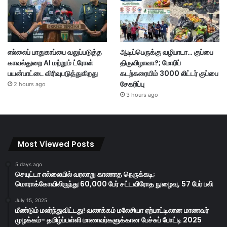
எல்லைப் பாதுகாப்பை வலுப்படுத்த
ஆடிப்பெருக்கு வழிபாடா… குப்பை
காவல்துறை AI மற்றும் ட்ரோன்
திருவிழாவா?; மோரிப்
பயன்பாட்டை விரிவுபடுத்துகிறது
கடற்கரையிம் 3000 லிட்டர் குப்பை
சேகரிப்பு
2 hours ago
3 hours ago
Most Viewed Posts
5 days ago
செயுட்டா எல்லையில் வரலாறு காணாத நெருக்கடி;
மொராக்கோவிலிருந்து 60,000 பேர் சட்டவிரோத நுழைவு, 57 பேர் பலி
July 15, 2025
மீண்டும் மலர்ந்துவிட்டது! வணக்கம் மலேசியா ஏற்பாட்டிலான மாணவர்
முழக்கம்- தமிழ்ப்பள்ளி மாணவர்களுக்கான பேச்சுப் போட்டி 2025