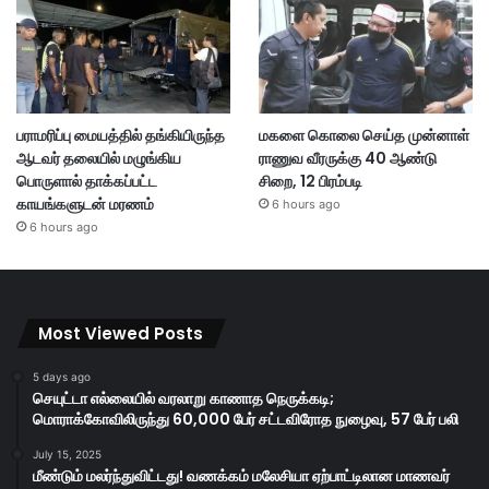
பராமரிப்பு மையத்தில் தங்கியிருந்த
மகளை கொலை செய்த முன்னாள்
ஆடவர் தலையில் மழுங்கிய
ராணுவ வீரருக்கு 40 ஆண்டு
பொருளால் தாக்கப்பட்ட
சிறை, 12 பிரம்படி
காயங்களுடன் மரணம்
6 hours ago
6 hours ago
Most Viewed Posts
5 days ago
செயுட்டா எல்லையில் வரலாறு காணாத நெருக்கடி;
மொராக்கோவிலிருந்து 60,000 பேர் சட்டவிரோத நுழைவு, 57 பேர் பலி
July 15, 2025
மீண்டும் மலர்ந்துவிட்டது! வணக்கம் மலேசியா ஏற்பாட்டிலான மாணவர்