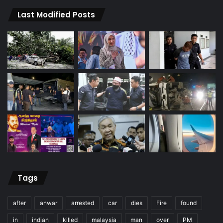
Last Modified Posts
Tags
after
anwar
arrested
car
dies
Fire
found
in
indian
killed
malaysia
man
over
PM