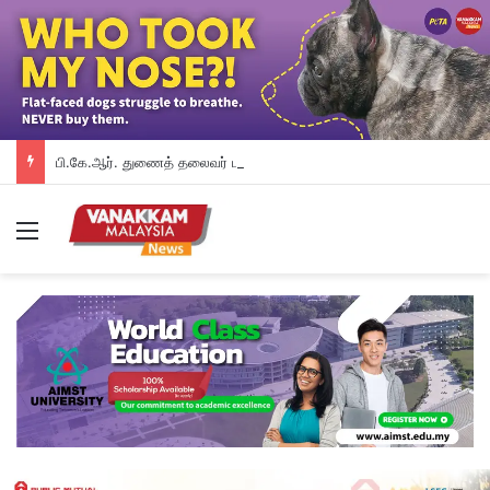
பி.கே.ஆர். துணைத் தலைவர் பதவியிலிருந்து விலக கோரினார் நூருல் இஸ்ஸா; தற்காலிக ஓய்வு வழங்கியுள்ளது கட்சி
Menu