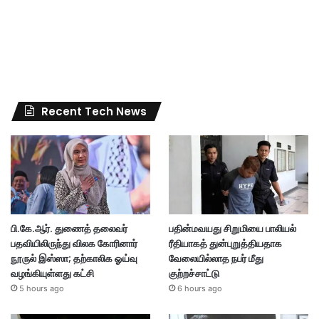
Recent Tech News
பி.கே.ஆர். துணைத் தலைவர்
பதின்மவயது சிறுமியை பாலியல்
பதவியிலிருந்து விலக கோரினார்
ரீதியாகத் துன்புறுத்தியதாக
நூருல் இஸ்ஸா; தற்காலிக ஓய்வு
வேலையில்லாத நபர் மீது
வழங்கியுள்ளது கட்சி
குற்றச்சாட்டு
5 hours ago
6 hours ago