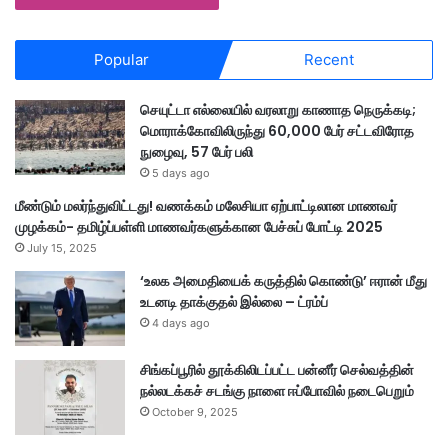
Popular
Recent
செயுட்டா எல்லையில் வரலாறு காணாத நெருக்கடி;
மொராக்கோவிலிருந்து 60,000 பேர் சட்டவிரோத
நுழைவு, 57 பேர் பலி
5 days ago
மீண்டும் மலர்ந்துவிட்டது! வணக்கம் மலேசியா ஏற்பாட்டிலான மாணவர்
முழக்கம்- தமிழ்ப்பள்ளி மாணவர்களுக்கான பேச்சுப் போட்டி 2025
July 15, 2025
‘உலக அமைதியைக் கருத்தில் கொண்டு’ ஈரான் மீது
உடனடி தாக்குதல் இல்லை – ட்ரம்ப்
4 days ago
சிங்கப்பூரில் தூக்கிலிடப்பட்ட பன்னீர் செல்வத்தின்
நல்லடக்கச் சடங்கு நாளை ஈப்போவில் நடைபெறும்
October 9, 2025