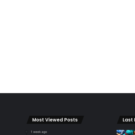
Most Viewed Posts
Last
1 week ago