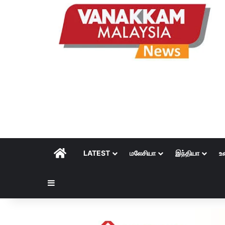
HOME
LATEST
மலேசியா
இந்தியா
உ
Sidebar