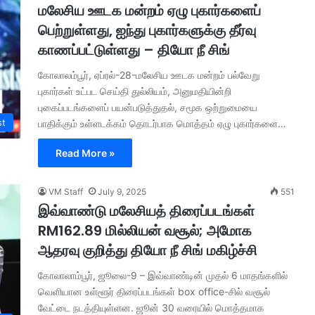
மலேசிய ஊடக மன்றம் ஏழு புகார்களைப்
பெற்றுள்ளது, ஐந்து புகார்களுக்கு தீர்வு
காணப்பட்டுள்ளது – தியோ நீ சிங்
கோலாலம்பூர், ஏப்ரல்-28-மலேசிய ஊடக மன்றம் பல்வேறு
புகார்கள் உட்பட செய்தி துல்லியம், அனுமதியின்றி
புகைப்படங்களைப் பயன்படுத்துதல், சமூக ஒற்றுமையை
st
பாதிக்கும் உள்ளடக்கம் தொடர்பாக மொத்தம் ஏழு புகார்களை…
Read More »
VM Staff
July 9, 2025
551
இவ்வாண்டு மலேசியத் திரைப்படங்கள்
RM162.89 மில்லியன் வசூல்; அமோக
ஆதரவு குறித்து தியோ நீ சிங் மகிழ்ச்சி
கோலாலாம்பூர், ஜூலை-9 – இவ்வாண்டின் முதல் 6 மாதங்களில்
வெளியான உள்ளூர் திரைப்படங்கள் box office-சில் வசூல்
வேட்டை நடத்தியுள்ளன. ஜூன் 30 வரையில் மொத்தமாக