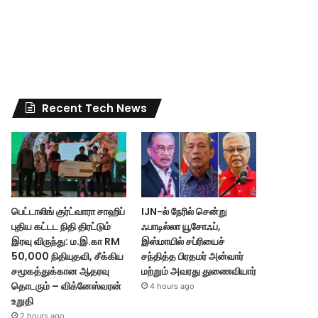
Recent Tech News
பெட்டாலிங் குர்ட்வாரா சாஹிப்
IJN-ல் நேரில் சென்று
புதிய கட்டட நிதி திரட்டும்
ஃபாடில்லா யூசோஃப்,
இரவு விருந்து: ம.இ.கா RM
இஸ்மாயில் சப்ரியைச்
50,000 நிதியுதவி, சீக்கிய
சந்தித்த பிரதமர் அன்வார்
சமூகத்துக்கான ஆதரவு
மற்றும் அவரது துணைவியார்
தொடரும் – விக்னேஸ்வரன்
4 hours ago
உறுதி
2 hours ago