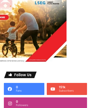
Follow Us
0
151k
Fans
Subscribers
0
Followers