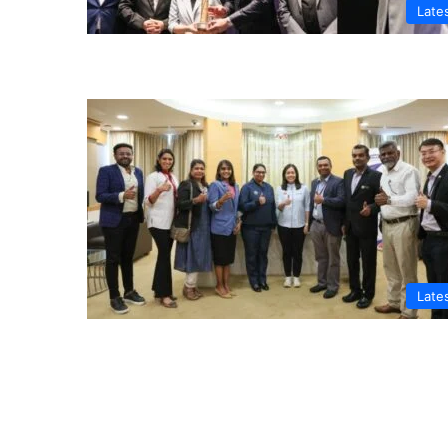
Late
Late