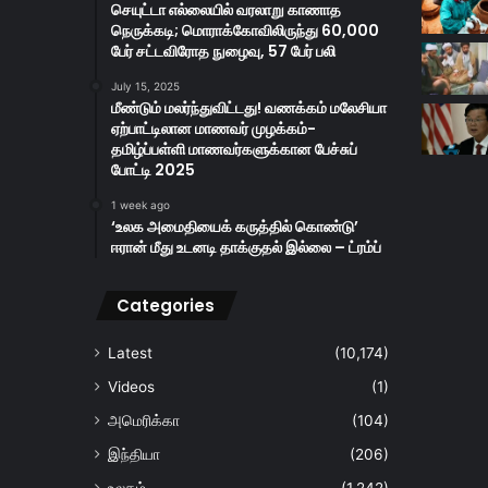
செயுட்டா எல்லையில் வரலாறு காணாத
நெருக்கடி; மொராக்கோவிலிருந்து 60,000
பேர் சட்டவிரோத நுழைவு, 57 பேர் பலி
July 15, 2025
மீண்டும் மலர்ந்துவிட்டது! வணக்கம் மலேசியா
ஏற்பாட்டிலான மாணவர் முழக்கம்-
தமிழ்ப்பள்ளி மாணவர்களுக்கான பேச்சுப்
போட்டி 2025
1 week ago
‘உலக அமைதியைக் கருத்தில் கொண்டு’
ஈரான் மீது உடனடி தாக்குதல் இல்லை – ட்ரம்ப்
Categories
Latest
(10,174)
Videos
(1)
அமெரிக்கா
(104)
இந்தியா
(206)