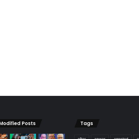
 Modified Posts
Tags
after
anwar
arrested
c