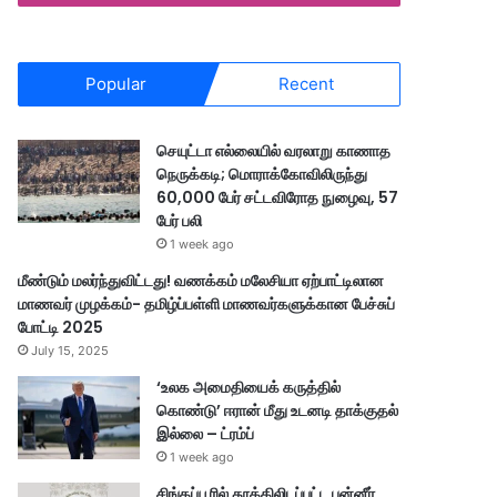
Popular
Recent
செயுட்டா எல்லையில் வரலாறு காணாத
நெருக்கடி; மொராக்கோவிலிருந்து
60,000 பேர் சட்டவிரோத நுழைவு, 57
பேர் பலி
1 week ago
மீண்டும் மலர்ந்துவிட்டது! வணக்கம் மலேசியா ஏற்பாட்டிலான
மாணவர் முழக்கம்- தமிழ்ப்பள்ளி மாணவர்களுக்கான பேச்சுப்
போட்டி 2025
July 15, 2025
‘உலக அமைதியைக் கருத்தில்
கொண்டு’ ஈரான் மீது உடனடி தாக்குதல்
இல்லை – ட்ரம்ப்
1 week ago
சிங்கப்பூரில் தூக்கிலிடப்பட்ட பன்னீர்