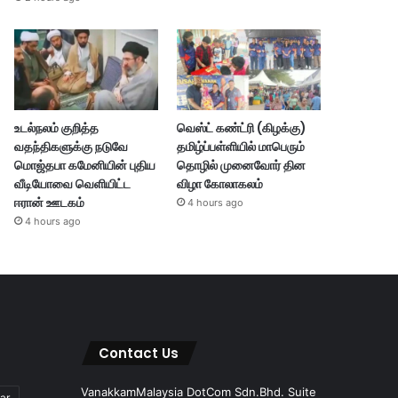
உடல்நலம் குறித்த
வெஸ்ட் கண்ட்ரி (கிழக்கு)
வதந்திகளுக்கு நடுவே
தமிழ்ப்பள்ளியில் மாபெரும்
மொஜ்தபா கமேனியின் புதிய
தொழில் முனைவோர் தின
வீடியோவை வெளியிட்ட
விழா கோலாகலம்
ஈரான் ஊடகம்
4 hours ago
4 hours ago
Contact Us
VanakkamMalaysia DotCom Sdn.Bhd. Suite
ar