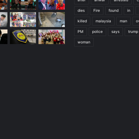
dies
Fire
found
in
killed
malaysia
man
o
PM
police
says
trump
woman