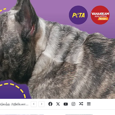
Facebook
X
YouTube
Instagram
Random Article
Sidebar
பெட்டாலிங் குர்ட்வாரா சாஹிப் புதிய கட்டட நிதி திரட்டும் இரவு விருந்து: ம.இ.கா RM 50,000 நிதியுதவி, சீக்கிய சமூகத்துக்கான ஆதரவு தொடரும் – விக்னேஸ்வரன் உறுதி