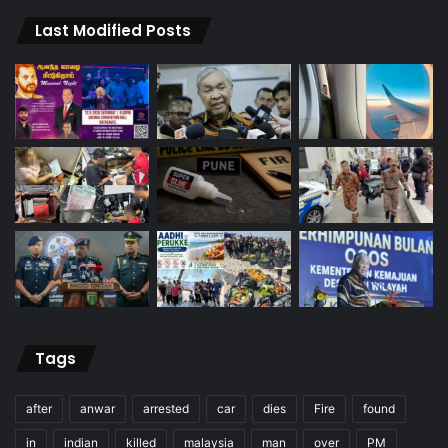
Last Modified Posts
Tags
after
anwar
arrested
car
dies
Fire
found
in
indian
killed
malaysia
man
over
PM