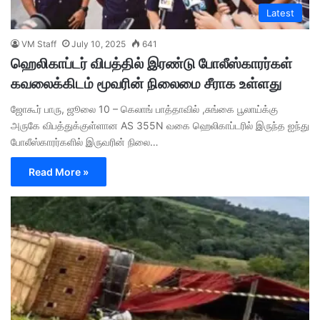
Latest
VM Staff
July 10, 2025
641
ஹெலிகாப்டர் விபத்தில் இரண்டு போலீஸ்காரர்கள்
கவலைக்கிடம் மூவரின் நிலைமை சீராக உள்ளது
ஜோகூர் பாரு, ஜூலை 10 – கெலாங் பாத்தாவில் ,சுங்கை பூலாய்க்கு
அருகே விபத்துக்குள்ளான AS 355N வகை ஹெலிகாப்டரில் இருந்த ஐந்து
போலீஸ்காரர்களில் இருவரின் நிலை…
Read More »