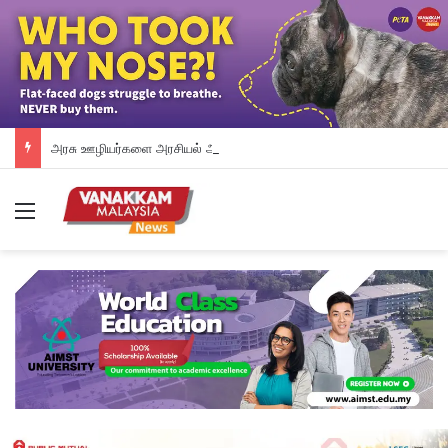
அரசு ஊழியர்களை அரசியல் அழுத்தத்திலிருந்து பாதுகாப்பேன் – சாஹிட்
Menu