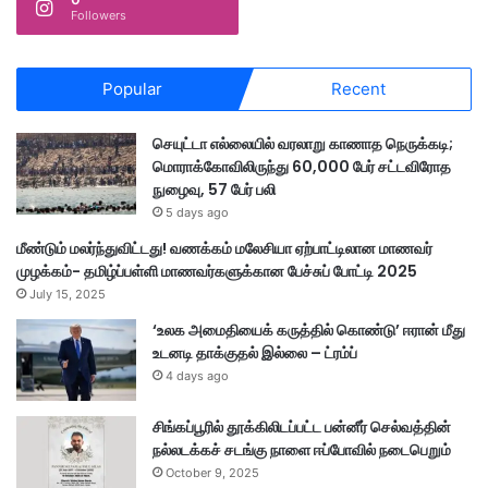
Followers
Popular
Recent
செயுட்டா எல்லையில் வரலாறு காணாத நெருக்கடி;
மொராக்கோவிலிருந்து 60,000 பேர் சட்டவிரோத
நுழைவு, 57 பேர் பலி
5 days ago
மீண்டும் மலர்ந்துவிட்டது! வணக்கம் மலேசியா ஏற்பாட்டிலான மாணவர்
முழக்கம்- தமிழ்ப்பள்ளி மாணவர்களுக்கான பேச்சுப் போட்டி 2025
July 15, 2025
‘உலக அமைதியைக் கருத்தில் கொண்டு’ ஈரான் மீது
உடனடி தாக்குதல் இல்லை – ட்ரம்ப்
4 days ago
சிங்கப்பூரில் தூக்கிலிடப்பட்ட பன்னீர் செல்வத்தின்
நல்லடக்கச் சடங்கு நாளை ஈப்போவில் நடைபெறும்
October 9, 2025