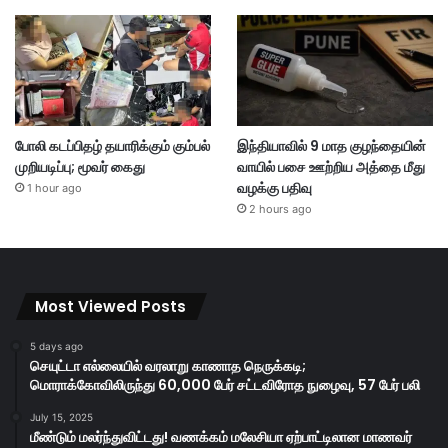
போலி கடப்பிதழ் தயாரிக்கும் கும்பல்
இந்தியாவில் 9 மாத குழந்தையின்
முறியடிப்பு; மூவர் கைது
வாயில் பசை ஊற்றிய அத்தை மீது
வழக்கு பதிவு
1 hour ago
2 hours ago
Most Viewed Posts
5 days ago
செயுட்டா எல்லையில் வரலாறு காணாத நெருக்கடி;
மொராக்கோவிலிருந்து 60,000 பேர் சட்டவிரோத நுழைவு, 57 பேர் பலி
July 15, 2025
மீண்டும் மலர்ந்துவிட்டது! வணக்கம் மலேசியா ஏற்பாட்டிலான மாணவர்