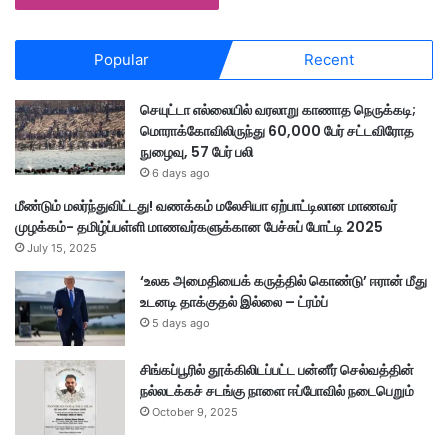
Popular
Recent
செயுட்டா எல்லையில் வரலாறு காணாத நெருக்கடி;
மொராக்கோவிலிருந்து 60,000 பேர் சட்டவிரோத
நுழைவு, 57 பேர் பலி
6 days ago
மீண்டும் மலர்ந்துவிட்டது! வணக்கம் மலேசியா ஏற்பாட்டிலான மாணவர்
முழக்கம்- தமிழ்ப்பள்ளி மாணவர்களுக்கான பேச்சுப் போட்டி 2025
July 15, 2025
‘உலக அமைதியைக் கருத்தில் கொண்டு’ ஈரான் மீது
உடனடி தாக்குதல் இல்லை – ட்ரம்ப்
5 days ago
சிங்கப்பூரில் தூக்கிலிடப்பட்ட பன்னீர் செல்வத்தின்
நல்லடக்கச் சடங்கு நாளை ஈப்போவில் நடைபெறும்
October 9, 2025