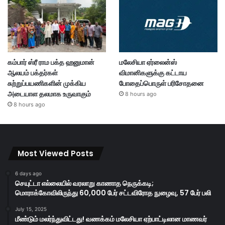
கம்பார் ஸ்ரீ ராம பக்த ஹனுமான்
மலேசியா ஏர்லைன்ஸ்
ஆலயம் பக்தர்கள்
விமானிகளுக்கு கட்டாய
சுற்றுப்பயணிகளின் முக்கிய
போதைப்பொருள் பரிசோதனை
அடையாள தலமாக உருவாகும்
8 hours ago
8 hours ago
Most Viewed Posts
6 days ago
செயுட்டா எல்லையில் வரலாறு காணாத நெருக்கடி;
மொராக்கோவிலிருந்து 60,000 பேர் சட்டவிரோத நுழைவு, 57 பேர் பலி
July 15, 2025
மீண்டும் மலர்ந்துவிட்டது! வணக்கம் மலேசியா ஏற்பாட்டிலான மாணவர்