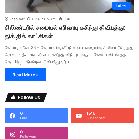
Latest
VM Staff
June 23, 2025
506
சிலிண்டரில் சமையல் எரிவாயு கசிந்து தீ விபத்து;
திக் திக் காட்சிகள்
கேரளா, ஜூன் 23 – கேரளாவில், வீட்டு சமையலறையில், சிலிண்டரிலிருந்து
அளவுக்கதிகமாக எரிவாயு கசிந்து வீடு முழுவதும் ‘கேஸ்’ பரவியதைத்
தொடர்ந்து, திடீரென தீ விபத்து ஏற்பட்ட…
Read More »
Follow Us
0
151k
Fans
Subscribers
0
Followers