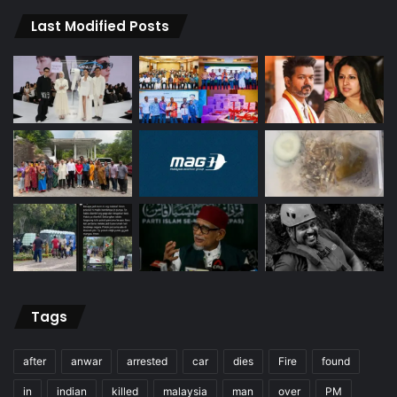
Last Modified Posts
Tags
after
anwar
arrested
car
dies
Fire
found
in
indian
killed
malaysia
man
over
PM