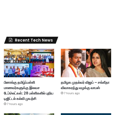
Recent Tech News
பினாங்கு தமிழ்ப்பள்ளி
தமிழக முதல்வர் விஜய் – சங்கீதா
மாணவர்களுக்கு இலவச
விவாகரத்து வழக்கு வாபஸ்
டேப்லெட்கள்; 28 பள்ளிகளில் புதிய
7 hours ago
டிஜிட்டல் கல்வி முயற்சி
7 hours ago