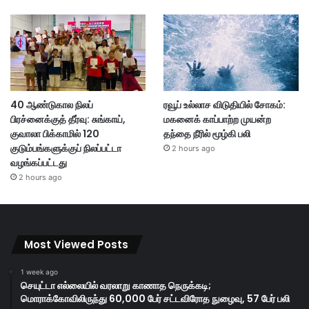
40 ஆண்டுகால நிலப்
ரவூப் உல்லாச விடுதியில் சோகம்:
பிரச்னைக்குத் தீர்வு: சுங்காய்,
மகனைக் காப்பாற்ற முயன்ற
குவாலா பிக்காமில் 120
தந்தை நீரில் மூழ்கி பலி
குடும்பங்களுக்குப் நிலப்பட்டா
2 hours ago
வழங்கப்பட்டது
2 hours ago
Most Viewed Posts
1 week ago
செயுட்டா எல்லையில் வரலாறு காணாத நெருக்கடி;
மொராக்கோவிலிருந்து 60,000 பேர் சட்டவிரோத நுழைவு, 57 பேர் பலி