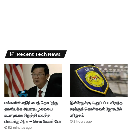
Recent Tech News
மக்களின் எதிர்ப்பைத் தொடர்ந்து
இஸ்ரேலுக்கு அனுப்பப்படவிருந்த
தானியக்க அபராத முறையை
சரக்குக் கொள்கலன் ஜோகூரில்
உடனடியாக நிறுத்தி வைத்த
பறிமுதல்
பினாங்கு அரசு – சௌ கோன் யோ
2 hours ago
52 minutes ago