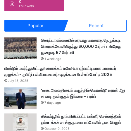
0
Followers
Popular
Recent
செயுட்டா எல்லையில் வரலாறு காணாத நெருக்கடி;
மொராக்கோவிலிருந்து 60,000 பேர் சட்டவிரோத
நுழைவு, 57 பேர் பலி
1 week ago
மீண்டும் மலர்ந்துவிட்டது! வணக்கம் மலேசியா ஏற்பாட்டிலான மாணவர்
முழக்கம்- தமிழ்ப்பள்ளி மாணவர்களுக்கான பேச்சுப் போட்டி 2025
July 15, 2025
‘உலக அமைதியைக் கருத்தில் கொண்டு’ ஈரான் மீது
உடனடி தாக்குதல் இல்லை – ட்ரம்ப்
7 days ago
சிங்கப்பூரில் தூக்கிலிடப்பட்ட பன்னீர் செல்வத்தின்
நல்லடக்கச் சடங்கு நாளை ஈப்போவில் நடைபெறும்
October 9, 2025