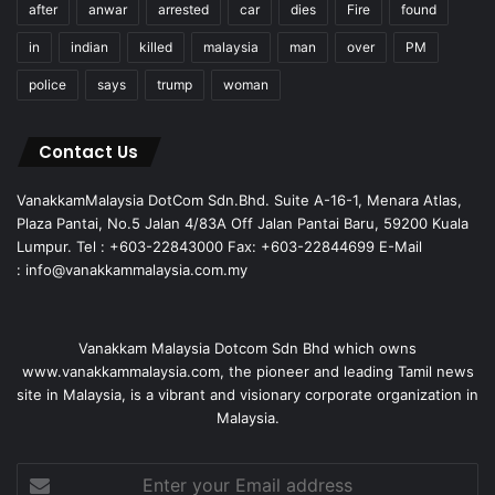
after
anwar
arrested
car
dies
Fire
found
in
indian
killed
malaysia
man
over
PM
police
says
trump
woman
Contact Us
VanakkamMalaysia DotCom Sdn.Bhd. Suite A-16-1, Menara Atlas,
Plaza Pantai, No.5 Jalan 4/83A Off Jalan Pantai Baru, 59200 Kuala
Lumpur. Tel : +603-22843000 Fax: +603-22844699 E-Mail
: info@vanakkammalaysia.com.my
Vanakkam Malaysia Dotcom Sdn Bhd which owns
www.vanakkammalaysia.com, the pioneer and leading Tamil news
site in Malaysia, is a vibrant and visionary corporate organization in
Malaysia.
Enter